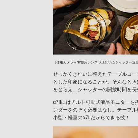
（使用カメラ α7II/使用レンズ SEL1635Z/シャッター速度 1/
せっかくきれいに整えたテーブルコー
とした印象になることが。そんなとき
をとらえ、シャッターの開放時間を長
α7IIにはチルト可動式液晶モニター
ンダーをのぞく必要はなし。テーブル
小型・軽量のα7IIだからできる技！