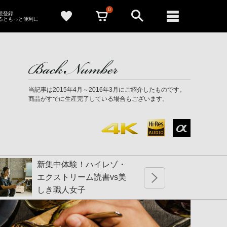
0
新規登録
るともっと便利に
当記事は2015年4月～2016年3月にご紹介したものです。
商品がすでに生産完了している場合もございます。
新集中体験！ハイレゾ・
夏を4
エクストリーム読書vs美
ーモ
しき職人女子