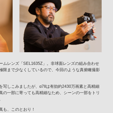
ムレンズ「SEL1635Z」。非球面レンズの組み合わせ
極限まで少なくしているので、今回のような真俯瞰撮影
写しこみましたが、α7IIは有効約2430万画素と高精細
真の一部に寄っても高精細なため、シーンの一部をトリ
。
真も、このとおり！