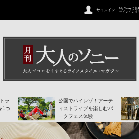
My Sonyに
サインイン
サインインす
トラ
公園でハイレゾ！アーテ
を1つ
ィストライブを楽しむパ
ークフェス体験