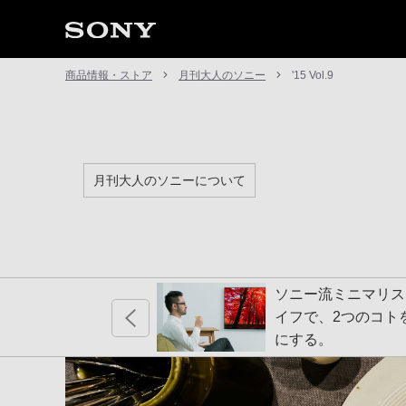
商品情報・ストア
月刊大人のソニー
'15 Vol.9
月刊大人のソニーについて
リネズミの針、実は毛
ソニー流ミニマリス
った！
イフで、2つのコト
にする。