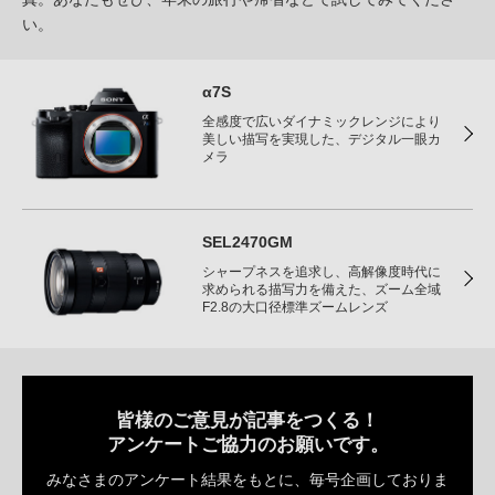
い。
α7S
全感度で広いダイナミックレンジにより
美しい描写を実現した、デジタル一眼カ
メラ
SEL2470GM
シャープネスを追求し、高解像度時代に
求められる描写力を備えた、ズーム全域
F2.8の大口径標準ズームレンズ
皆様のご意見が記事をつくる！
アンケートご協力のお願いです。
みなさまのアンケート結果をもとに、毎号企画しておりま