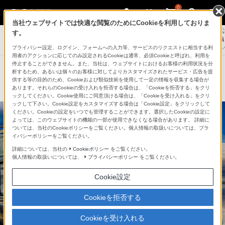
0
当社ウェブサイトでは快適な閲覧のためにCookieを利用しておりま
す。
プライバシー設定、ログイン、フォームへの入力等、サービスのリクエストに相当する利
用者のアクションに応じてのみ設定されるCookieは通常、必須Cookieと呼ばれ、利用を
停止することができません。また、当社は、ウェブサイトにおけるお客様の利用状況を分
BACK NUMBER
析するため、あるいは個々のお客様に対してよりカスタマイズされたサービス・広告を提
当記事は2016年4月～2017年3月にご紹介したものです。
供する等の目的のため、Cookieおよび類似技術を使用して一定の情報を収集する場合が
あります。それらのCookieの受け入れを拒否する場合は、「Cookieを拒否する」をクリ
商品がすでに生産完了している場合もございます。
ックしてください。Cookie使用にご同意頂ける場合は、「Cookieを受け入れる」をクリ
ックして下さい。Cookie設定をカスタマイズする場合は「Cookie設定」をクリックして
ください。Cookieの設定をいつでも管理することができます。選択したCookieの設定に
よっては、このウェブサイトの機能の一部が使用できなくなる場合があります。 詳細に
ついては、当社のCookieポリシーをご覧ください。個人情報の取扱いについては、プラ
イバシーポリシーをご覧ください。
詳細については、当社の
Cookieポリシー
をご覧ください。
個人情報の取扱いについては、
プライバシーポリシー
をご覧ください。
Cookie設定
Cookieを拒否する
Cookieを受け入れる