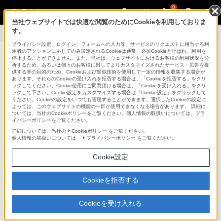
0
当社ウェブサイトでは快適な閲覧のためにCookieを利用しておりま
す。
製品情報
>
お知らせ
プライバシー設定、ログイン、フォームへの入力等、サービスのリクエストに相当する利
用者のアクションに応じてのみ設定されるCookieは通常、必須Cookieと呼ばれ、利用を
パーソナルコンテンツステーション(TM)
停止することができません。また、当社は、ウェブサイトにおけるお客様の利用状況を分
析するため、あるいは個々のお客様に対してよりカスタマイズされたサービス・広告を提
供する等の目的のため、Cookieおよび類似技術を使用して一定の情報を収集する場合が
あります。それらのCookieの受け入れを拒否する場合は、「Cookieを拒否する」をクリ
ラインアップ
活用方法
ックしてください。Cookie使用にご同意頂ける場合は、「Cookieを受け入れる」をクリ
ックして下さい。Cookie設定をカスタマイズする場合は「Cookie設定」をクリックして
サポート・
ください。Cookieの設定をいつでも管理することができます。選択したCookieの設定に
お問い合わせ
よっては、このウェブサイトの機能の一部が使用できなくなる場合があります。 詳細に
ついては、当社のCookieポリシーをご覧ください。個人情報の取扱いについては、プラ
イバシーポリシーをご覧ください。
詳細については、当社の
Cookieポリシー
をご覧ください。
個人情報の取扱いについては、
プライバシーポリシー
をご覧ください。
お知らせ
Cookie設定
2014年9月18日
パーソナルコンテンツステーション『LLS-201』専用アプ
Cookieを拒否する
リケーション「PCS Manager」のiOS8での動作に関する
お知らせ
Cookieを受け入れる
（2015年2月13日更新）