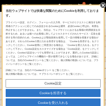
0
当社ウェブサイトでは快適な閲覧のためにCookieを利用しておりま
す。
PlayStation®
プライバシー設定、ログイン、フォームへの入力等、サービスのリクエストに相当する利
用者のアクションに応じてのみ設定されるCookieは通常、必須Cookieと呼ばれ、利用を
停止することができません。また、当社は、ウェブサイトにおけるお客様の利用状況を分
析するため、あるいは個々のお客様に対してよりカスタマイズされたサービス・広告を提
PlayStation®4
供する等の目的のため、Cookieおよび類似技術を使用して一定の情報を収集する場合が
あります。それらのCookieの受け入れを拒否する場合は、「Cookieを拒否する」をクリ
ドラゴンクエストビルダーズ エディ
ックしてください。Cookie使用にご同意頂ける場合は、「Cookieを受け入れる」をクリ
ックして下さい。Cookie設定をカスタマイズする場合は「Cookie設定」をクリックして
ション
ください。Cookieの設定をいつでも管理することができます。選択したCookieの設定に
よっては、このウェブサイトの機能の一部が使用できなくなる場合があります。 詳細に
ついては、当社のCookieポリシーをご覧ください。個人情報の取扱いについては、プラ
イバシーポリシーをご覧ください。
詳細については、当社の
Cookieポリシー
をご覧ください。
予定数に達したため、販売を終了いたしました。
個人情報の取扱いについては、
プライバシーポリシー
をご覧ください。
Cookie設定
Cookieを拒否する
Cookieを受け入れる