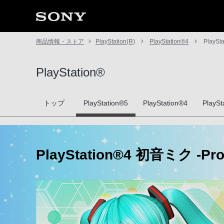
商品情報・ストア
PlayStation(R)
PlayStation®4
PlaySt
PlayStation®
トップ
PlayStation®5
PlayStation®4
PlayS
PlayStation®4 初音ミク -P