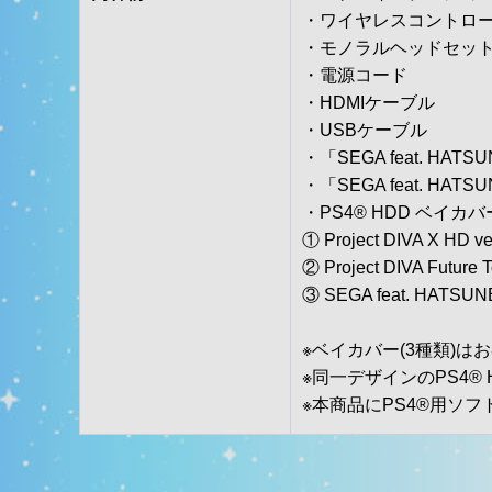
・ワイヤレスコントローラー
・モノラルヘッドセッ
・電源コード
・HDMIケーブル
・USBケーブル
・「SEGA feat. HAT
・「SEGA feat. HA
・PS4® HDD ベイカバ
① Project DIVA X 
② Project DIVA Futu
③ SEGA feat. HATSU
※ベイカバー(3種類)
※同一デザインのPS4®
※本商品にPS4®用ソフトウェ