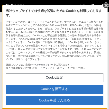
法人のお客様
当社ウェブサイトでは快適な閲覧のためにCookieを利用しておりま
す。
プロオーディオ
プライバシー設定、ログイン、フォームへの入力等、サービスのリクエストに相当する利
用者のアクションに応じてのみ設定されるCookieは通常、必須Cookieと呼ばれ、利用を
トップ
商品一覧
アクセサリー
事例紹介
停止することができません。また、当社は、ウェブサイトにおけるお客様の利用状況を分
析するため、あるいは個々のお客様に対してよりカスタマイズされたサービス・広告を提
供する等の目的のため、Cookieおよび類似技術を使用して一定の情報を収集する場合が
機器アップデート
サポート・お問い合わせ
あります。それらのCookieの受け入れを拒否する場合は、「Cookieを拒否する」をクリ
ファームウェア
ックしてください。Cookie使用にご同意頂ける場合は、「Cookieを受け入れる」をクリ
ックして下さい。Cookie設定をカスタマイズする場合は「Cookie設定」をクリックして
ください。Cookieの設定をいつでも管理することができます。選択したCookieの設定に
AC-MC800G/9X
よっては、このウェブサイトの機能の一部が使用できなくなる場合があります。 詳細に
ついては、当社のCookieポリシーをご覧ください。個人情報の取扱いについては、プラ
イバシーポリシーをご覧ください。
ACパワーサプライユニット
AC-MC800G/9X
詳細については、当社の
Cookieポリシー
をご覧ください。
個人情報の取扱いについては、
プライバシーポリシー
をご覧ください。
Cookie設定
商品の写真
Cookieを拒否する
Cookieを受け入れる