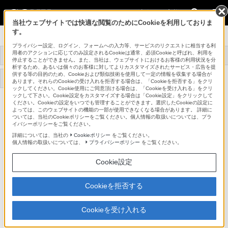
法人のお客様
当社ウェブサイトでは快適な閲覧のためにCookieを利用しておりま
す。
プロオーディオ
プライバシー設定、ログイン、フォームへの入力等、サービスのリクエストに相当する利
用者のアクションに応じてのみ設定されるCookieは通常、必須Cookieと呼ばれ、利用を
トップ
商品一覧
アクセサリー
事例紹介
停止することができません。また、当社は、ウェブサイトにおけるお客様の利用状況を分
析するため、あるいは個々のお客様に対してよりカスタマイズされたサービス・広告を提
供する等の目的のため、Cookieおよび類似技術を使用して一定の情報を収集する場合が
機器アップデート
サポート・お問い合わせ
あります。それらのCookieの受け入れを拒否する場合は、「Cookieを拒否する」をクリ
ファームウェア
ックしてください。Cookie使用にご同意頂ける場合は、「Cookieを受け入れる」をクリ
ックして下さい。Cookie設定をカスタマイズする場合は「Cookie設定」をクリックして
ください。Cookieの設定をいつでも管理することができます。選択したCookieの設定に
C-800G
よっては、このウェブサイトの機能の一部が使用できなくなる場合があります。 詳細に
ついては、当社のCookieポリシーをご覧ください。個人情報の取扱いについては、プラ
イバシーポリシーをご覧ください。
音の豊かさ、厚み、スピード感を追求。ボーカル用に適したデジタ
詳細については、当社の
Cookieポリシー
をご覧ください。
個人情報の取扱いについては、
プライバシーポリシー
をご覧ください。
ル録音時代の真空管式コンデンサーマイクロホン。
真空管式コンデンサーマイクロホン
Cookie設定
C-800G
Cookieを拒否する
販売終了
希望小売価格660,000円(税込)
Cookieを受け入れる
※受注生産品（納期約4カ月）