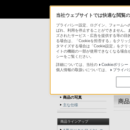
法人のお客様
当社ウェブサイトでは快適な閲覧のた
法人のお客様
プロオーディオ
DWM-02
プライバシー設定、ログイン、フォームへの入
ばれ、利用を停止することができません。
ズされたサービス・広告を提供する等の目的の
プロオーディオ
る場合は、「Cookieを拒否する」をクリッ
タマイズする場合は「Cookie設定」をク
イトの機能の一部が使用できなくなる場合が
トップ
商品一覧
ア
シーをご覧ください。
詳細については、当社の
Cookieポリシー
個人情報の取扱いについては、
プライバ
DWM-02/AB
トップ
商品の特長
商品の写真
商品
主な仕様
商品ラインアップ