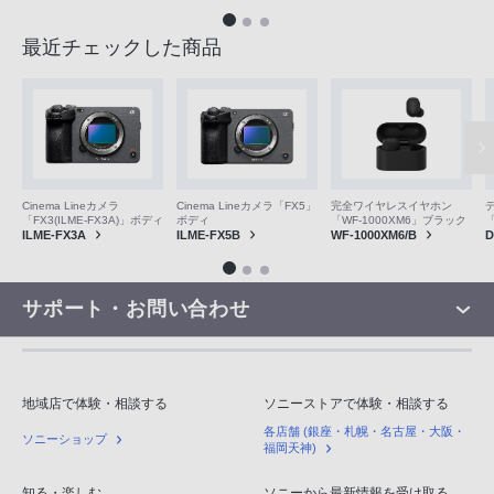
最近チェックした商品
Cinema Lineカメラ
Cinema Lineカメラ「FX5」
完全ワイヤレスイヤホン
「FX3(ILME-FX3A)」ボディ
ボディ
「WF-1000XM6」ブラック
「
ILME-FX3A
ILME-FX5B
WF-1000XM6/B
D
サポート・お問い合わせ
地域店で体験・相談する
ソニーストアで体験・相談する
各店舗 (銀座・札幌・名古屋・大阪・
ソニーショップ
福岡天神)
知る・楽しむ
ソニーから最新情報を受け取る