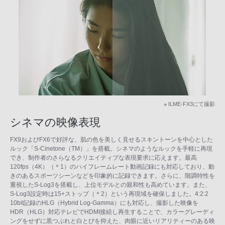
※ ILME-FX3にて撮影
シネマの映像表現
FX9およびFX6で好評な、肌の色を美しく見せるスキントーンを中心とした
ルック「S-Cinetone（TM）」を搭載。シネマのようなルックを手軽に再現
でき、制作者のさらなるクリエイティブな表現要求に応えます。最高
120fps（4K）（＊1）のハイフレームレート動画記録にも対応しており、動
きのあるスポーツシーンなどを印象的に記録できます。さらに、階調特性を
重視したS-Log3を搭載し、上位モデルとの親和性も高めています。また、
S-Log3設定時は15+ストップ（＊2）という再現域を確保しました。4:2:2
10bit記録のHLG（Hybrid Log-Gamma）にも対応し、撮影した映像を
HDR（HLG）対応テレビでHDMI接続し再生することで、カラーグレーディ
ングをせずに黒つぶれと白とびを抑えた、肉眼に近いリアリティーのある映