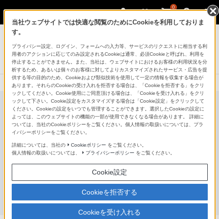
0
当社ウェブサイトでは快適な閲覧のためにCookieを利用しておりま
プロフェッショナルカムコーダー
す。
プライバシー設定、ログイン、フォームへの入力等、サービスのリクエストに相当する利
プロフェッショナルカムコーダー
用者のアクションに応じてのみ設定されるCookieは通常、必須Cookieと呼ばれ、利用を
FX3（ILME-FX3A）
停止することができません。また、当社は、ウェブサイトにおけるお客様の利用状況を分
析するため、あるいは個々のお客様に対してよりカスタマイズされたサービス・広告を提
供する等の目的のため、Cookieおよび類似技術を使用して一定の情報を収集する場合が
あります。それらのCookieの受け入れを拒否する場合は、「Cookieを拒否する」をクリ
ックしてください。Cookie使用にご同意頂ける場合は、「Cookieを受け入れる」をクリ
ックして下さい。Cookie設定をカスタマイズする場合は「Cookie設定」をクリックして
ください。Cookieの設定をいつでも管理することができます。選択したCookieの設定に
よっては、このウェブサイトの機能の一部が使用できなくなる場合があります。 詳細に
ついては、当社のCookieポリシーをご覧ください。個人情報の取扱いについては、プラ
イバシーポリシーをご覧ください。
詳細については、当社の
Cookieポリシー
をご覧ください。
個人情報の取扱いについては、
プライバシーポリシー
をご覧ください。
Cookie設定
Cookieを拒否する
Cookieを受け入れる