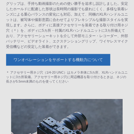
グリップは、手持ち動画撮影のための使い勝手を追求し設計しました。安定
したホールドに配慮した形状は長時間の撮影でも疲れにくく、多様な装着レ
ンズによる重心バランスの変化にも対応。加えて、同梱のXLRハンドルユニ
ットは、被写体や撮影意図に合わせてよりフレキシブルな撮影スタイルを実
現します。さらに、ボディに直接アクセサリーを装着できる取り付け用ネジ
穴（＊）を、ボディに5カ所・付属のXLRハンドルユニットに3カ所備えて
おり、アクセサリーシューキットを介して外部モニター・レコーダー、外部
バッテリー、ビデオライト、エクステンショングリップ、ワイヤレスマイク
受信機などの安定した装着ができます。
ワンオペレーションをサポートする機動力について
＊ アクセサリー用ネジ穴（1/4-20 UNC）はカメラ本体に5カ所、XLRハンドルユニ
ットに3カ所装備。アクセサリー用ネジ穴に周辺機器を取り付けるときは、ネジの
長さが5.5mm未満のものを使ってください