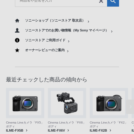
ソニーショップ（ソニーストア 取次店）
ソニーストアでのお買い物情報（My Sony マイページ）
ソニーストア ご利用ガイド
オーナーレビューのご案内
最近チェックした商品の傾向から
Cinema Lineカメラ「FX6」
Cinema Lineカメラ「FX5」
Cinema Lineカメラ「FX2」
C
ボディ
ボディ
ボディ
ILME-FX6V
ILME-FX5B
ILME-FX2B
I