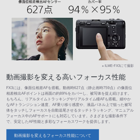
※ ILME-FX3にて撮影
動画撮影を変える高いフォーカス性能
FX3には、像面位相差AFを搭載。動画時627点（静止画時759点）の像面位
相差検出AFポイントは画面の約89%をカバーし、被写体を捉え続けます。
もちろん、リアルタイムトラッキングやリアルタイム瞳AFも搭載。細やか
なAFトランジション速度、AF乗り移り感度や、液晶パネル上で狙った被写
体をタッチしフォーカスを自動追尾させるタッチトラッキング、マニュアル
フォーカス中のAFサポートにも対応しています。さまざまな撮影条件下
で、安定したAF性能と多彩なフォーカスワークを提供します。
動画撮影を変えるフォーカス性能について