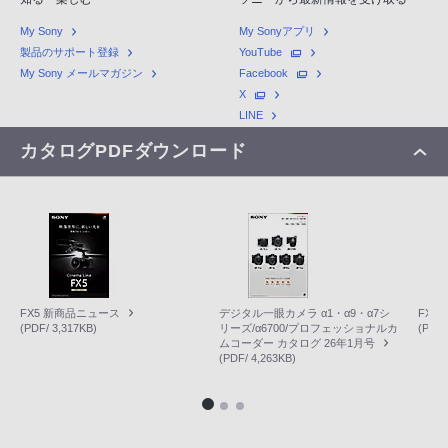
My Sony
My Sonyアプリ
製品のサポート登録
YouTube
My Sony メールマガジン
Facebook
X
LINE
カタログPDFダウンロード
FX5 新商品ニュース
デジタル一眼カメラ α1・α9・α7シ
FX2
(PDF/ 3,317KB)
リーズ/α6700/プロフェッショナルカ
(PDF/
ムコーダー カタログ 26年1月号
(PDF/ 4,263KB)