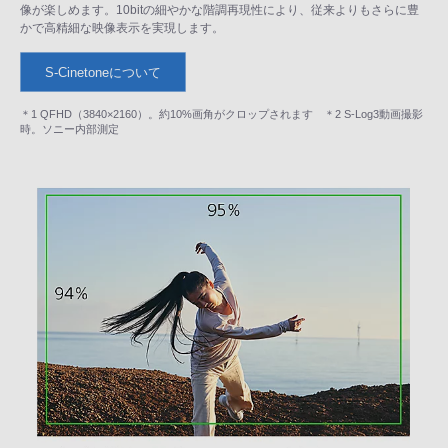
像が楽しめます。10bitの細やかな階調再現性により、従来よりもさらに豊
かで高精細な映像表示を実現します。
S-Cinetoneについて
＊1 QFHD（3840×2160）。約10%画角がクロップされます ＊2 S-Log3動画撮影
時。ソニー内部測定