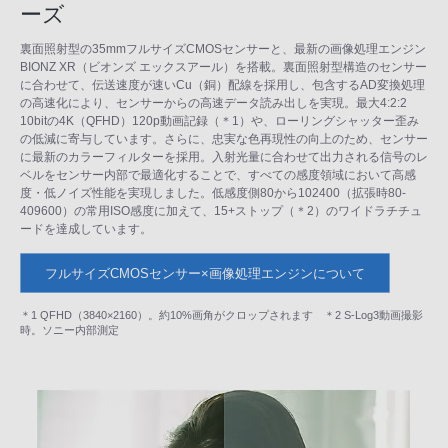
ーズ
裏面照射型の35mmフルサイズCMOSセンサーと、最新の画像処理エンジン
BIONZ XR（ビオンズ エックスアール）を搭載。裏面照射型構造のセンサー
に合わせて、伝送速度が速いCu（銅）配線を採用し、包含するAD変換処理
の高速化により、センサーからの高速データ読み出しを実現。最大4:2:2
10bitの4K（QFHD）120p動画記録（＊1）や、ローリングシャッター歪み
の低減に寄与しています。さらに、忠実な色再現性の向上のため、センサー
に最新のカラーフィルターを採用。入射光量に合わせて出力される信号のレ
ベルをセンサー内部で最適化することで、すべての感度領域において高感
度・低ノイズ性能を実現しました。低感度側80から102400（拡張時80-
409600）の常用ISO感度に加えて、15+ストップ（＊2）のワイドラチチュ
ードを達成しています。
フルサイズCMOSセンサー×画像処理エンジンについて
＊1 QFHD（3840×2160）。約10%画角がクロップされます ＊2 S-Log3動画撮影
時。ソニー内部測定