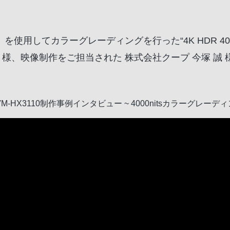
0』を使用してカラーグレーディングを行った“4K HDR 4
治 様、映像制作をご担当された 株式会社クープ 今塚 
M-HX3110制作事例インタビュー ~ 4000nitsカラーグレーデ