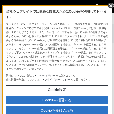
法人のお客様
当社ウェブサイトでは快適な閲覧のためにCookieを利用しておりま
す。
プロフェッショナルモニター
プライバシー設定、ログイン、フォームへの入力等、サービスのリクエストに相当する利
用者のアクションに応じてのみ設定されるCookieは通常、必須Cookieと呼ばれ、利用を
トップ
商品一覧
関連商品
事例紹介
停止することができません。また、当社は、ウェブサイトにおけるお客様の利用状況を分
析するため、あるいは個々のお客様に対してよりカスタマイズされたサービス・広告を提
アプリケーションソ
機器アップデートフ
サービス対応メニュ
サポート・お問い合
フトウェア
ァームウェア
ー
わせ
供する等の目的のため、Cookieおよび類似技術を使用して一定の情報を収集する場合が
あります。それらのCookieの受け入れを拒否する場合は、「Cookieを拒否する」をクリ
HD/SD-SDI入力アダプター
ックしてください。Cookie使用にご同意頂ける場合は、「Cookieを受け入れる」をクリ
BKM-341HS
ックして下さい。Cookie設定をカスタマイズする場合は「Cookie設定」をクリックして
詳細メニュー
ください。Cookieの設定をいつでも管理することができます。選択したCookieの設定に
よっては、このウェブサイトの機能の一部が使用できなくなる場合があります。 詳細に
ついては、当社のCookieポリシーをご覧ください。個人情報の取扱いについては、プラ
イバシーポリシーをご覧ください。
詳細については、当社の
Cookieポリシー
をご覧ください。
個人情報の取扱いについては、
プライバシーポリシー
をご覧ください。
Cookie設定
Cookieを拒否する
Cookieを受け入れる