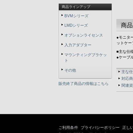
商品ラインアップ
BVMシリーズ
商品
LMDシリーズ
オプションライセンス
●モニタ
ットケー
入力アダプター
■主な仕
マウンティングブラケッ
●ケーブ
ト
その他
主な仕
対応商
販売終了商品の情報はこちら
関連資
ご利用条件
プライバシーポリシー
正し