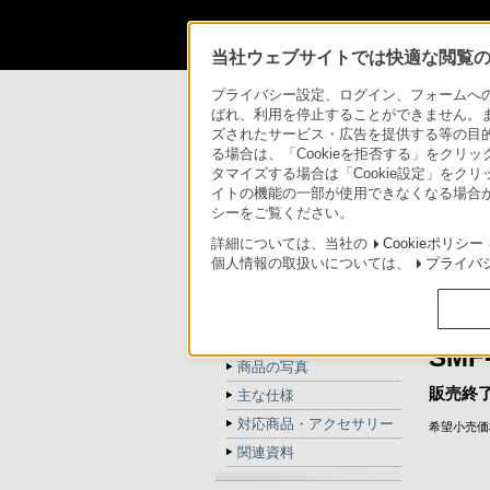
法人のお客様
当社ウェブサイトでは快適な閲覧のた
法人のお客様
プロフェッショナルモニタ
プライバシー設定、ログイン、フォームへの入
ばれ、利用を停止することができません。
ズされたサービス・広告を提供する等の目的の
プロフェッショナルモニター
る場合は、「Cookieを拒否する」をクリッ
タマイズする場合は「Cookie設定」をク
イトの機能の一部が使用できなくなる場合が
トップ
商品一覧
シーをご覧ください。
詳細については、当社の
Cookieポリシー
個人情報の取扱いについては、
プライバ
モニター
SMF-700
を接続す
トップ
モニター
商品の特長
SMF-
商品の写真
販売終
主な仕様
対応商品・アクセサリー
希望小売価格
関連資料