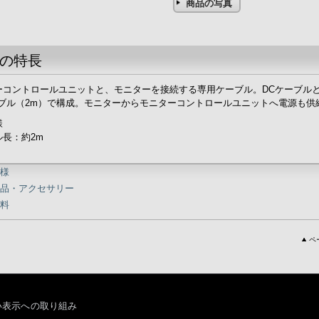
商品の写真
の特長
ーコントロールユニットと、モニターを接続する専用ケーブル。DCケーブル
ブル（2m）で構成。モニターからモニターコントロールユニットへ電源も供
様
ル長：約2m
様
品・アクセサリー
料
ペ
い表示への取り組み