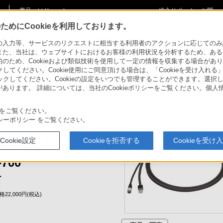
商品・ソリューショ
総合サポート・お問
ご購入検討
ン情報
い合わせ
めにCookieを利用しております。
ー
SMF-700
力等、サービスのリクエストに相当する利用者のアクションに応じてのみ設定され
また、当社は、ウェブサイトにおけるお客様の利用状況を分析するため、ある
ため、Cookieおよび類似技術を使用して一定の情報を収集する場合がありま
クしてください。Cookie使用にご同意頂ける場合は、「Cookieを受け入れる
リックしてください。Cookieの設定をいつでも管理することができます。選択し
機器アップデー
あります。 詳細については、当社のCookieポリシーをご覧ください。個
アプリケーショ
サ
関連商品
事例紹介
トファームウェ
ンソフトウェア
ニ
ア
をご覧ください。
シーポリシー
をご覧ください。
コントロールユニットとモニター
る専用ケーブル
Cookie設定
Cookieを拒否する
Cookieを受け
インターフェースケーブル
700
了
22,000円(税込)