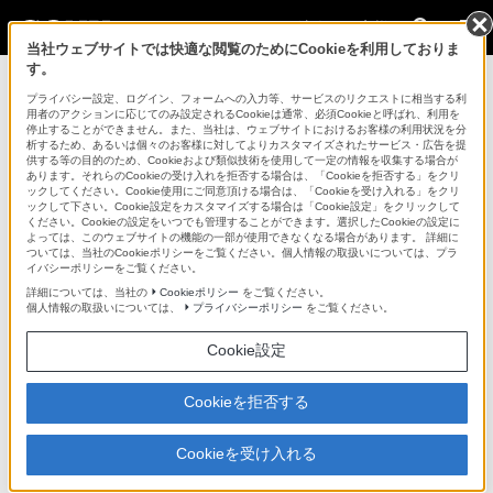
法人のお客様
当社ウェブサイトでは快適な閲覧のためにCookieを利用しておりま
す。
記録メディア関連 >
AXS-AR3
>
商品の特長
プライバシー設定、ログイン、フォームへの入力等、サービスのリクエストに相当する利
用者のアクションに応じてのみ設定されるCookieは通常、必須Cookieと呼ばれ、利用を
法人のお客様
停止することができません。また、当社は、ウェブサイトにおけるお客様の利用状況を分
析するため、あるいは個々のお客様に対してよりカスタマイズされたサービス・広告を提
供する等の目的のため、Cookieおよび類似技術を使用して一定の情報を収集する場合が
記録メディア関連
あります。それらのCookieの受け入れを拒否する場合は、「Cookieを拒否する」をクリ
ックしてください。Cookie使用にご同意頂ける場合は、「Cookieを受け入れる」をクリ
ックして下さい。Cookie設定をカスタマイズする場合は「Cookie設定」をクリックして
ください。Cookieの設定をいつでも管理することができます。選択したCookieの設定に
AXS-AR3
よっては、このウェブサイトの機能の一部が使用できなくなる場合があります。 詳細に
ついては、当社のCookieポリシーをご覧ください。個人情報の取扱いについては、プラ
イバシーポリシーをご覧ください。
AXSメモリーカードリーダー
AXS-AR3
詳細については、当社の
Cookieポリシー
をご覧ください。
個人情報の取扱いについては、
プライバシーポリシー
をご覧ください。
Cookie設定
商品の特長
Cookieを拒否する
Thunderbolt（TM）3インターフェースによる高速転送
Cookieを受け入れる
Thunderbolt（TM）3インターフェースにより最大