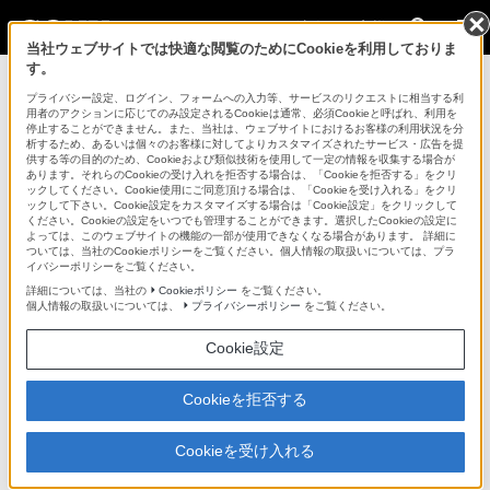
法人のお客様
当社ウェブサイトでは快適な閲覧のためにCookieを利用しておりま
す。
バッテリー / 電源関連 > BP-U70
プライバシー設定、ログイン、フォームへの入力等、サービスのリクエストに相当する利
用者のアクションに応じてのみ設定されるCookieは通常、必須Cookieと呼ばれ、利用を
法人のお客様
停止することができません。また、当社は、ウェブサイトにおけるお客様の利用状況を分
析するため、あるいは個々のお客様に対してよりカスタマイズされたサービス・広告を提
供する等の目的のため、Cookieおよび類似技術を使用して一定の情報を収集する場合が
バッテリー / 電源関連
あります。それらのCookieの受け入れを拒否する場合は、「Cookieを拒否する」をクリ
ックしてください。Cookie使用にご同意頂ける場合は、「Cookieを受け入れる」をクリ
ックして下さい。Cookie設定をカスタマイズする場合は「Cookie設定」をクリックして
ください。Cookieの設定をいつでも管理することができます。選択したCookieの設定に
BP-U70
よっては、このウェブサイトの機能の一部が使用できなくなる場合があります。 詳細に
ついては、当社のCookieポリシーをご覧ください。個人情報の取扱いについては、プラ
イバシーポリシーをご覧ください。
XDCAMカムコーダー用のリチウムイオンバッテリーパック
詳細については、当社の
Cookieポリシー
をご覧ください。
個人情報の取扱いについては、
プライバシーポリシー
をご覧ください。
リチウムイオンバッテリーパック
BP-U70
Cookie設定
希望小売価格38,500円(税込)
Cookieを拒否する
※ 製品保証対象外
Cookieを受け入れる