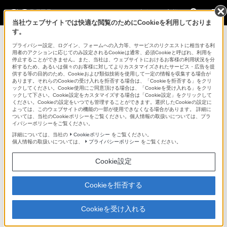
法人のお客様
当社ウェブサイトでは快適な閲覧のためにCookieを利用しておりま
す。
マイクホルダー > CAC-12
プライバシー設定、ログイン、フォームへの入力等、サービスのリクエストに相当する利
用者のアクションに応じてのみ設定されるCookieは通常、必須Cookieと呼ばれ、利用を
法人のお客様
停止することができません。また、当社は、ウェブサイトにおけるお客様の利用状況を分
析するため、あるいは個々のお客様に対してよりカスタマイズされたサービス・広告を提
供する等の目的のため、Cookieおよび類似技術を使用して一定の情報を収集する場合が
マイクホルダー
あります。それらのCookieの受け入れを拒否する場合は、「Cookieを拒否する」をクリ
ックしてください。Cookie使用にご同意頂ける場合は、「Cookieを受け入れる」をクリ
ックして下さい。Cookie設定をカスタマイズする場合は「Cookie設定」をクリックして
ください。Cookieの設定をいつでも管理することができます。選択したCookieの設定に
CAC-12
よっては、このウェブサイトの機能の一部が使用できなくなる場合があります。 詳細に
ついては、当社のCookieポリシーをご覧ください。個人情報の取扱いについては、プラ
イバシーポリシーをご覧ください。
ビデオカメラにECM-672、ECM-670を装着するためのアダプター
詳細については、当社の
Cookieポリシー
をご覧ください。
個人情報の取扱いについては、
プライバシーポリシー
をご覧ください。
マイクホルダー
CAC-12
Cookie設定
希望小売価格18,150円(税込)
Cookieを拒否する
Cookieを受け入れる