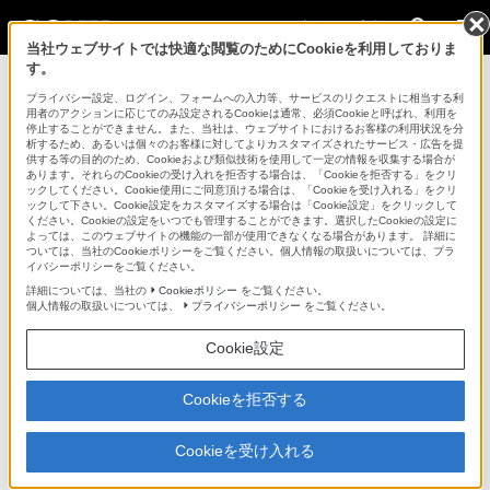
法人のお客様
当社ウェブサイトでは快適な閲覧のためにCookieを利用しておりま
す。
ソフトウェア / ライセンス > CBKZ-3610AW
プライバシー設定、ログイン、フォームへの入力等、サービスのリクエストに相当する利
用者のアクションに応じてのみ設定されるCookieは通常、必須Cookieと呼ばれ、利用を
法人のお客様
停止することができません。また、当社は、ウェブサイトにおけるお客様の利用状況を分
析するため、あるいは個々のお客様に対してよりカスタマイズされたサービス・広告を提
供する等の目的のため、Cookieおよび類似技術を使用して一定の情報を収集する場合が
ソフトウェア / ライセンス
あります。それらのCookieの受け入れを拒否する場合は、「Cookieを拒否する」をクリ
ックしてください。Cookie使用にご同意頂ける場合は、「Cookieを受け入れる」をクリ
ックして下さい。Cookie設定をカスタマイズする場合は「Cookie設定」をクリックして
ください。Cookieの設定をいつでも管理することができます。選択したCookieの設定に
CBKZ-3610AW
よっては、このウェブサイトの機能の一部が使用できなくなる場合があります。 詳細に
ついては、当社のCookieポリシーをご覧ください。個人情報の取扱いについては、プラ
イバシーポリシーをご覧ください。
CineAltaカメラ VENICE用アナモフィックライセンス（7日間有
詳細については、当社の
Cookieポリシー
をご覧ください。
効）
個人情報の取扱いについては、
プライバシーポリシー
をご覧ください。
アナモフィックライセンス（7日間有効）
Cookie設定
CBKZ-3610AW
Cookieを拒否する
希望小売価格24,750円(税込)
Cookieを受け入れる