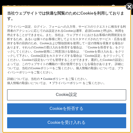
法人のお客様
当社ウェブサイトでは快適な閲覧のためにCookieを利用しておりま
す。
カムコーダー用周辺機器・アクセサリー > LA-100W
プライバシー設定、ログイン、フォームへの入力等、サービスのリクエストに相当する利
用者のアクションに応じてのみ設定されるCookieは通常、必須Cookieと呼ばれ、利用を
法人のお客様
停止することができません。また、当社は、ウェブサイトにおけるお客様の利用状況を分
析するため、あるいは個々のお客様に対してよりカスタマイズされたサービス・広告を提
供する等の目的のため、Cookieおよび類似技術を使用して一定の情報を収集する場合が
カムコーダー用周辺機器・アクセサリー
あります。それらのCookieの受け入れを拒否する場合は、「Cookieを拒否する」をクリ
ックしてください。Cookie使用にご同意頂ける場合は、「Cookieを受け入れる」をクリ
ックして下さい。Cookie設定をカスタマイズする場合は「Cookie設定」をクリックして
ください。Cookieの設定をいつでも管理することができます。選択したCookieの設定に
LA-100W
よっては、このウェブサイトの機能の一部が使用できなくなる場合があります。 詳細に
ついては、当社のCookieポリシーをご覧ください。個人情報の取扱いについては、プラ
イバシーポリシーをご覧ください。
HDVカムコーダーHVR-S270J、HVR-Z7Jでαレンズを使用するため
詳細については、当社の
Cookieポリシー
をご覧ください。
のレンズアダプター
個人情報の取扱いについては、
プライバシーポリシー
をご覧ください。
αレンズ用アダプター
Cookie設定
LA-100W
Cookieを拒否する
生産完了
希望小売価格82,500円(税込)
Cookieを受け入れる