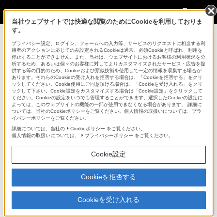
法人のお客様
当社ウェブサイトでは快適な閲覧のためにCookieを利用しておりま
す。
リモートコントローラー / 関連商品 > RCP-1501
プライバシー設定、ログイン、フォームへの入力等、サービスのリクエストに相当する利
用者のアクションに応じてのみ設定されるCookieは通常、必須Cookieと呼ばれ、利用を
法人のお客様
停止することができません。また、当社は、ウェブサイトにおけるお客様の利用状況を分
析するため、あるいは個々のお客様に対してよりカスタマイズされたサービス・広告を提
供する等の目的のため、Cookieおよび類似技術を使用して一定の情報を収集する場合が
リモートコントローラー / 関連商品
あります。それらのCookieの受け入れを拒否する場合は、「Cookieを拒否する」をクリ
ックしてください。Cookie使用にご同意頂ける場合は、「Cookieを受け入れる」をクリ
ックして下さい。Cookie設定をカスタマイズする場合は「Cookie設定」をクリックして
ください。Cookieの設定をいつでも管理することができます。選択したCookieの設定に
RCP-1501
よっては、このウェブサイトの機能の一部が使用できなくなる場合があります。 詳細に
ついては、当社のCookieポリシーをご覧ください。個人情報の取扱いについては、プラ
イバシーポリシーをご覧ください。
ダイレクト操作スイッチと3型液晶タッチパネルを搭載した、多機能
詳細については、当社の
Cookieポリシー
をご覧ください。
なコントロールパネル
個人情報の取扱いについては、
プライバシーポリシー
をご覧ください。
リモートコントロールパネル
Cookie設定
RCP-1501
Cookieを拒否する
販売終了
希望小売価格550,000円(税込)
Cookieを受け入れる