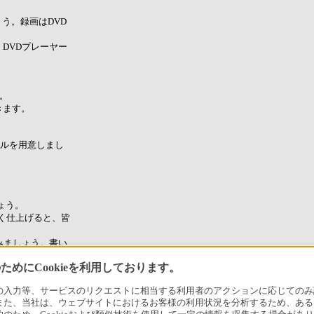
ょう。録画はDVD
DVDプレーヤー
う。
きます。
イルを用意しまし
しょう。
しく仕上げると、皆
てみましょう。書い
たりします。
めにCookieを利用しております。
無駄にせず気軽に
書きましょう。
力等、サービスのリクエストに相当する利用者のアクションに応じてのみ設定され
また、当社は、ウェブサイトにおけるお客様の利用状況を分析するため、ある