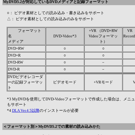
MyDVD5.2が対応しているDVDメディアと記録フォーマット
○： ビデオ素材としての読み込み・書き込みをサポート
△： ビデオ素材としての読み込みのみをサポート
フォーマット
+VR （DVD+RW
VR 
名
DVD-Video*3
Videoフォーマッ
Reco
メディア
ト）
DVD+RW
○
○
DVD+R
○
○
DVD-RW
○
－
DVD-R
○
－
DVDビデオレコーダ
ーの記録フォーマッ
ビデオモード
+VRモード
ト
*3 MyDVDを使用してDVD-Videoフォーマットで作成した場合は、メ
もサポート
*4
DLA Ver.4.5以降
のインストールが必要
＜フォーマット別＞MyDVD5.2での素材の読み込みかた