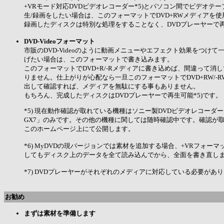
+VRモード対応DVDビデオレコーダー*5)とパソコン間でビデオテ
生/録画をしたい場合は、このフォーマットでDVD+RWメディアを使用
録画したディスクは特別な処理をすることなく、DVDプレーヤーで再
DVD-Videoフォーマット
市販のDVD-Videoのように動画メニューやエフェクト効果をつけて
げたい場合は、このフォーマットで書き込みます。
このフォーマットでDVD+R/-Rメディアに書き込めば、間違って消
りません。仕上がりが心配なら一旦このフォーマットでDVD+RW/-
出して確認すれば、メディアを無駄にする事もありません。
もちろん、完成したディスクはDVDプレーヤーで再生可能*5)です。
*5) 現在動作確認が取れている機種はソニー製DVDビデオレコーダー「
GX7」のみです。その他の機種に関しては随時確認中です。確認が
このホームページ上にて公開します。
*6) MyDVDの現バージョンでは素材を追加する場合、+VRフォーマ
してもディスク上のデータを全て読み込んでから、全面を書き直し
*7) DVDプレーヤーがそれぞれのメディアに対応している必要があ
お勧め
まずは素材を準備します