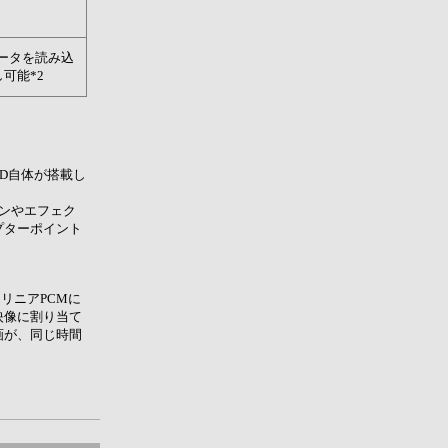
ータを読み込
可能*2
VD自体が搭載し
ョンやエフェク
プターポイント
応。リニアPCMに
映像に割り当て
画が、同じ時間