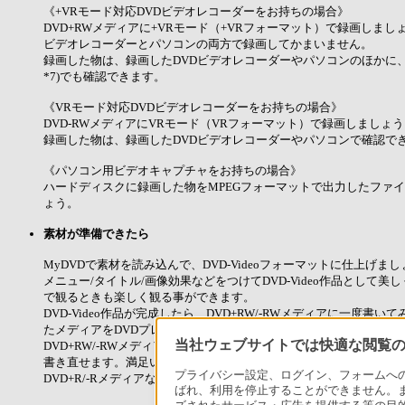
《+VRモード対応DVDビデオレコーダーをお持ちの場合》
DVD+RWメディアに+VRモード（+VRフォーマット）で録画しまし
ビデオレコーダーとパソコンの両方で録画してかまいません。
録画した物は、録画したDVDビデオレコーダーやパソコンのほかに、
*7)でも確認できます。
《VRモード対応DVDビデオレコーダーをお持ちの場合》
DVD-RWメディアにVRモード（VRフォーマット）で録画しましょ
録画した物は、録画したDVDビデオレコーダーやパソコンで確認で
《パソコン用ビデオキャプチャをお持ちの場合》
ハードディスクに録画した物をMPEGフォーマットで出力したファ
ょう。
素材が準備できたら
MyDVDで素材を読み込んで、DVD-Videoフォーマットに仕上げま
メニュー/タイトル/画像効果などをつけてDVD-Video作品として美
で観るときも楽しく観る事ができます。
DVD-Video作品が完成したら、DVD+RW/-RWメディアに一度書い
たメディアをDVDプレーヤーで再生してみると意外な事に気がつい
当社ウェブサイトでは快適な閲覧のた
DVD+RW/-RWメディアなら 、さらに編集をする場合にメディアを
書き直せます。満足いく物が出来上がったらDVD+R/-Rメディアに
プライバシー設定、ログイン、フォームへの入
DVD+R/-Rメディアなら間違えて消してしまう事もありません。
ばれ、利用を停止することができません。