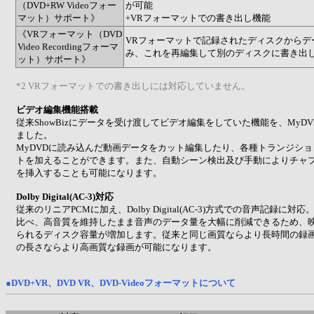
（DVD+RW Videoフォー
が可能
マット）サポート》
+VRフォーマットでの書き出し機能
《VRフォーマット（DVD
VRフォーマットで記録されたディスクからデ
Video Recordingフォーマ
み、これを再編集して別のディスクに書き出し
ット）サポート》
*2 VRフォーマットでの書き出しには対応していません。
ビデオ編集機能搭載
従来ShowBizにデータを受け渡してビデオ編集をしていた機能を、MyD
ました。
MyDVDに読み込んだ動画データをカット編集したり、各種トランジシ
トを加えることができます。また、自動シーン検出及び手動によりチャ
を挿入することも可能になります。
Dolby Digital(AC-3)対応
従来のリニアPCMに加え、Dolby Digital(AC-3)方式での音声記録に対
比べ、高音質を維持したまま音声のデータ量を大幅に削減できるため、
られるディスク容量が増加します。従来と同じ画質ならより長時間の録
の長さならより高画質な録画が可能になります。
●DVD+VR、DVD VR、DVD-Videoフォーマットについて