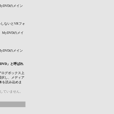
MyDVDのメイン
ルしないとVRフォ
、MyDVDのメイ
MyDVDのメイン
nDVD」と呼ばれ
イアログボックス上
を選択し、メディア
体を読み込めま
応していません。