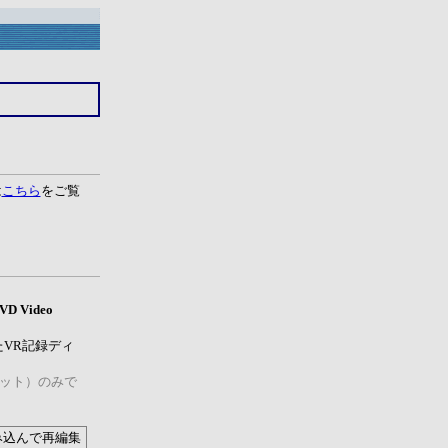
は
こちら
をご覧
 Video
たVR記録ディ
ーマット）のみで
み込んで再編集