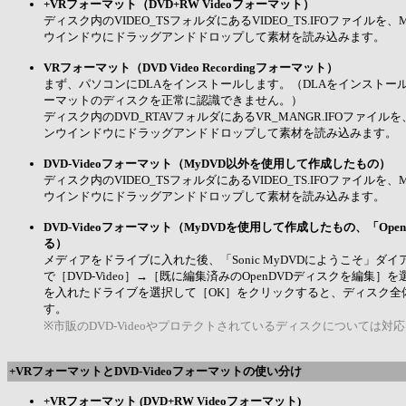
+VRフォーマット（DVD+RW Videoフォーマット）
ディスク内のVIDEO_TSフォルダにあるVIDEO_TS.IFOファイルを、
ウインドウにドラッグアンドドロップして素材を読み込みます。
VRフォーマット（DVD Video Recordingフォーマット）
まず、パソコンにDLAをインストールします。（DLAをインストー
ーマットのディスクを正常に認識できません。）
ディスク内のDVD_RTAVフォルダにあるVR_MANGR.IFOファイルを
ンウインドウにドラッグアンドドロップして素材を読み込みます。
DVD-Videoフォーマット（MyDVD以外を使用して作成したもの）
ディスク内のVIDEO_TSフォルダにあるVIDEO_TS.IFOファイルを、
ウインドウにドラッグアンドドロップして素材を読み込みます。
DVD-Videoフォーマット（MyDVDを使用して作成したもの、「Ope
る）
メディアをドライブに入れた後、「Sonic MyDVDにようこそ」ダ
で［DVD-Video］→［既に編集済みのOpenDVDディスクを編集］
を入れたドライブを選択して［OK］をクリックすると、ディスク全
す。
※市販のDVD-Videoやプロテクトされているディスクについては対
+VRフォーマットとDVD-Videoフォーマットの使い分け
+VRフォーマット (DVD+RW Videoフォーマット)