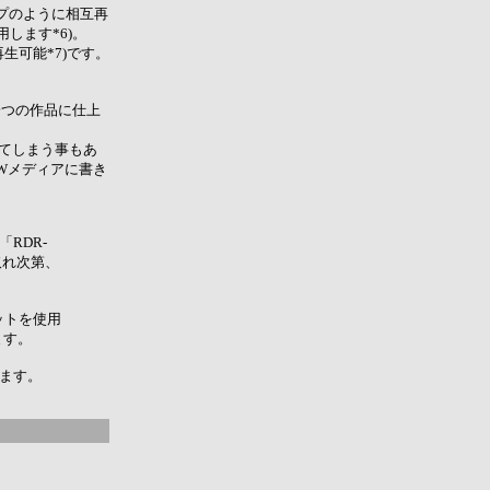
ープのように相互再
します*6)。
生可能*7)です。
一つの作品に仕上
してしまう事もあ
RWメディアに書き
RDR-
取れ次第、
ットを使用
ます。
ります。