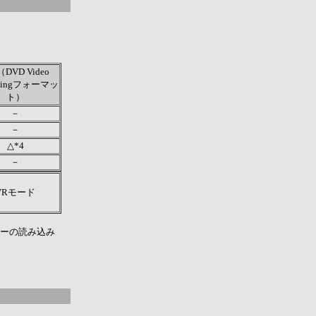
（DVD Video
rdingフォーマッ
ト）
－
－
△*4
－
VRモード
ニューの読み込み