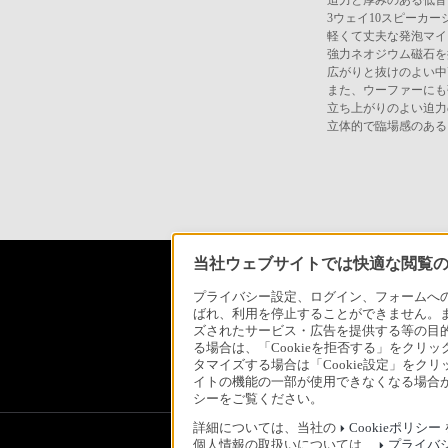
迫力と厚みのある低音
3ウェイ10スピーカ
軽くて丈夫な発泡マイ
強力ネオジウム磁石を
広がりと抜けのよい中
また、ウーファーにも
立ち上がりのよい迫力
立体的で臨場感のある
当社ウェブサイトでは快適な閲覧のた
ソニースト
プライバシー設定、ログイン、フォームへの入
ばれ、利用を停止することができません。
ズされたサービス・広告を提供する等の目的の
る場合は、「Cookieを拒否する」をクリッ
日本
タマイズする場合は「Cookie設定」をク
イトの機能の一部が使用できなくなる場合が
シーをご覧ください。
詳細については、当社の
Cookieポリシー
個人情報の取扱いについては、
プライバ