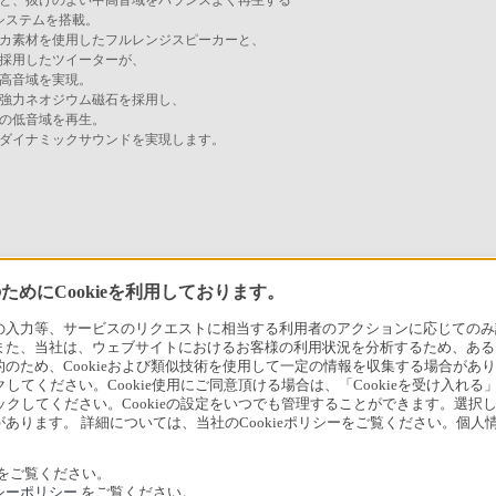
と、抜けのよい中高音域をバランスよく再生する
ーシステムを搭載。
カ素材を使用したフルレンジスピーカーと、
採用したツイーターが、
高音域を実現。
強力ネオジウム磁石を採用し、
の低音域を再生。
ダイナミックサウンドを実現します。
めにCookieを利用しております。
アでのお買い物にあたって
セキュリティ・ブラウザ環境
特定商取
力等、サービスのリクエストに相当する利用者のアクションに応じてのみ設定され
また、当社は、ウェブサイトにおけるお客様の利用状況を分析するため、ある
会社情報
採用情報
特約店のご案内
ニュース
ため、Cookieおよび類似技術を使用して一定の情報を収集する場合がありま
クしてください。Cookie使用にご同意頂ける場合は、「Cookieを受け入れる
リックしてください。Cookieの設定をいつでも管理することができます。選択し
あります。 詳細については、当社のCookieポリシーをご覧ください。個
をご覧ください。
シーポリシー
をご覧ください。