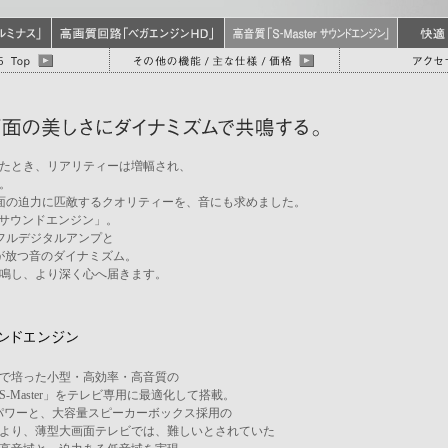
たとき、リアリティーは増幅され、
。
、大画面の迫力に匹敵するクオリティーを、音にも求めました。
er サウンドエンジン」。
chフルデジタルアンプと
ーが放つ音のダイナミズム。
鳴し、より深く心へ届きます。
で培った小型・高効率・高音質の
-Master」をテレビ専用に最適化して搭載。
イパワーと、大容量スピーカーボックス採用の
より、薄型大画面テレビでは、難しいとされていた