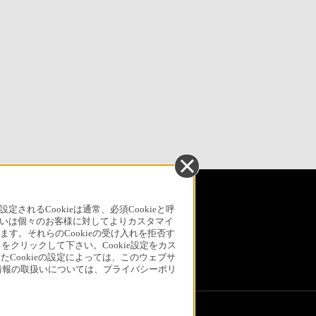
引法に基づく表記
ご利用ガイド
規約
るCookieは通常、必須Cookieと呼
いは個々のお客様に対してよりカスタマイ
リリース
環境情報
My Sony 利用規約
す。それらのCookieの受け入れを拒否す
」をクリックして下さい。Cookie設定をカス
たCookieの設定によっては、このウェブサ
人情報の取扱いについては、プライバシーポリ