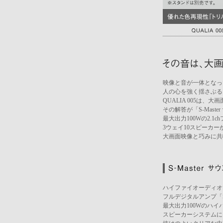
映像と音が一体となっ
人の心を強く揺さぶる
QUALIA 005は
その解答が「S-Mast
最大出力100Wの2.1
3ウェイ10スピーカ
大画面映像と巧みに共
ハイファイオーディオ
フルデジタルアンプ「S
最大出力100Wのハ
スピーカーシステムに