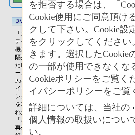
を拒否する場合は、「Co
Cookie使用にご同意頂
クして下さい。Cookie
「エアボード」なら、〈ベースス
をクリックしてください。
テーション〉に接続した外部接続
機器を手元の〈モニター〉から遠
きます。選択したCook
隔操作可能。リビングなどに置い
の一部が使用できなくな
たDVDやビデオ、CS/BSチューナ
ー、「バイオ」
の“Giga
＊
Cookieポリシーをご
Pocket（ギガポケット）”などもワ
イヤレスで楽しめます。1階のリビ
イバシーポリシーをご覧
ングに設置してあるCSチューナー
を2階の寝室で操作して見たり、離
詳細については、当社の
れた場所からGiga Pocket搭載の
個人情報の取扱いについ
「バイオ」でTV番組を録画したり
再生するなど、どの部屋にいても
い。