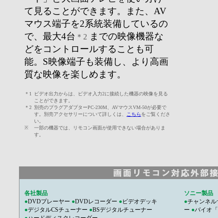
て見ることができます。また、AV
マウス端子を2系統装備しているの
で、最大4台
までの映像機器な
＊2
どをコントロールすることも可
能。S映像端子も装備し、より高画
質な映像を楽しめます。
＊1
ビデオ出力からは、ビデオ入力2に接続した機器の映像を見る
ことができます。
＊2
別売のプラグアダプターPC-230M、AVマウスVM-50が必要で
す。別売アクセサリーについて詳しくは、
こちら
をご覧くださ
い。
※
一部の機器では、リモコン画面が使用できない場合がありま
す。
各社製品
ソニー製品
●
DVDプレーヤー
●
DVDレコーダー
●
ビデオデッキ
●
チャンネル
●
デジタルCSチューナー
●
BSデジタルチューナー
ー
●
バイオ「Gi