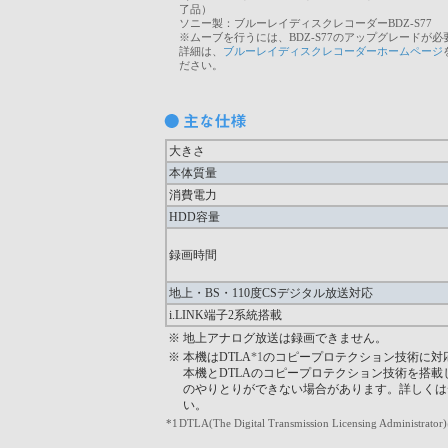
了品）
ソニー製：ブルーレイディスクレコーダーBDZ-S77
※ムーブを行うには、BDZ-S77のアップグレードが必
詳細は、
ブルーレイディスクレコーダーホームページ
ださい。
大きさ
本体質量
消費電力
HDD容量
録画時間
地上・BS・110度CSデジタル放送対応
i.LINK端子2系統搭載
※
地上アナログ放送は録画できません。
※
本機はDTLA
*1
のコピープロテクション技術に対
本機とDTLAのコピープロテクション技術を搭載し
のやりとりができない場合があります。詳しくは
い。
*1
DTLA(The Digital Transmission Licensin