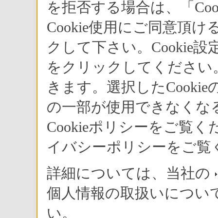
を拒否する場合は、「Co
※
「接続対応機種」
をご確認ください。
Cookie使用にご同意頂
クして下さい。Cookie
をクリックしてください。
ソニーデジタルテレビ・デジタ
きます。選択したCook
※
ルチューナー
のリモコンから
操作できます。
の一部が使用できなくな
※
「接続対応機種」
をご確認ください。
Cookieポリシーをご
イバシーポリシーをご覧
詳細については、当社の
個人情報の取扱いについ
い。