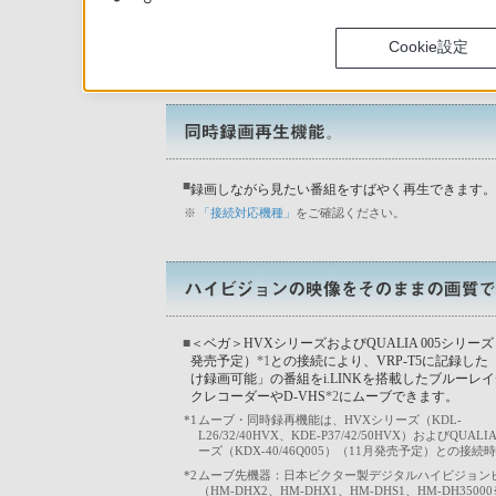
Cookie設定
■
録画しながら見たい番組をすばやく再生できます。
※
「接続対応機種」
をご確認ください。
■
＜ベガ＞HVXシリーズおよびQUALIA 005シリーズ
発売予定）
*1
との接続により、VRP-T5に記録した
け録画可能」の番組をi.LINKを搭載したブルーレ
クレコーダーやD-VHS
*2
にムーブできます。
*1
ムーブ・同時録再機能は、HVXシリーズ（KDL-
L26/32/40HVX、KDE-P37/42/50HVX）およびQUALI
ーズ（KDX-40/46Q005）（11月発売予定）との接続
*2
ムーブ先機器：日本ビクター製デジタルハイビジョン
（HM-DHX2、HM-DHX1、HM-DHS1、HM-DH350