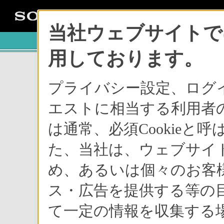
当社ウェブサイトでは
用しております。
プライバシー設定、ログ
エストに相当する利用者の
は通常、必須Cookie
た、当社は、ウェブサイ
め、あるいは個々のお客
ス・広告を提供する等の目
て一定の情報を収集する場
■
地上デジタル放送/BS・110度CSデジタル放送をデ
■
HD放送（デジタルハイビジョン放送）で約17時間