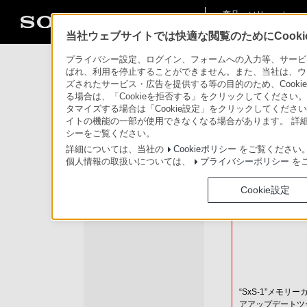
商品・ソリューショ
法人のお客様
ン情報
当社ウェブサイトでは快適な閲覧のためにCook
プライバシー設定、ログイン、フォームへの入力等、サービスの
ばれ、利用を停止することができません。また、当社は、ウ
ズされたサービス・広告を提供する等の目的のため、Cooki
る場合は、「Cookieを拒否する」をクリックしてください。C
タマイズする場合は「Cookie設定」をクリックしてください
イトの機能の一部が使用できなくなる場合があります。 詳細
シーをご覧ください。
詳細については、当社の
Cookieポリシー
をご覧ください
個人情報の取扱いについては、
プライバシーポリシー
を
Cookie設定
“SxS-1”
“SxS-1”メモリー
アアップデートツー