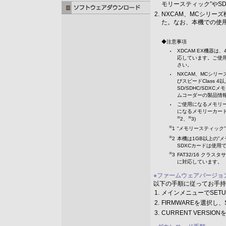
モリースティック”やS
2.
NXCAM、MCシリーズ
た。なお、本機での使
◆注意事項
・
XDCAM EX機器は
応しています。ご使用
さい。
・
NXCAM、MCシリー
びスピードClass 4
SD/SDHC/SD
ムコーダーの製品情
・
ご使用になるメモリ
になるメモリーカー
※
※
2、
3)
※
1
“メモリースティック”
※
2
本機は1GB以上の”
SDXCカードは使用
※
3
FAT32/16 ク
に対応しています。
●
ファームウェアバージョ
以下の手順に従ってお手持
1.
メインメニューでSET
2.
FIRMWAREを選択し
3.
CURRENT VERSIO