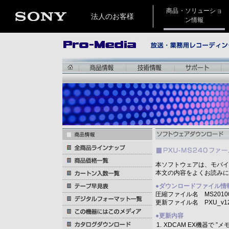
商品・ソリューショ
法人のお客様
ン情報
本ソフトウェアは、モバイ
本文の内容をよくお読みに
●
ダウンロードファイル情
圧縮ファイル名 MS20100
更新ファイル名 PXU_v12
●
更新内容
1.
XDCAM EX機器で 