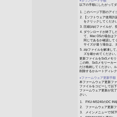
●
ダウンロード手順
以下の手順にしたがってダ
1.
このページ下部のアイ
2.
【ソフトウェア使用許
をクリックしてくださ
3.
圧縮(zip)ファイル
4.
ダウンロードが終了したら
て、Mac OSの場合
同じであるか確認して
サイズが違う場合は、
5.
zipファイルを解凍し
ズを確かめてください
更新ファイルをSxSメモ
この時、SxSメモリーカー
だけ格納してください。ル
削除するかルートディレク
●
ファームウェア更新手順
本ファームウェア更新ファ
ファイルをコピーして以下
ファームウェア更新が完了
さい。
1.
PXU-MS240のDC
2.
ファームウェア更新フ
3.
メインメニューでSET