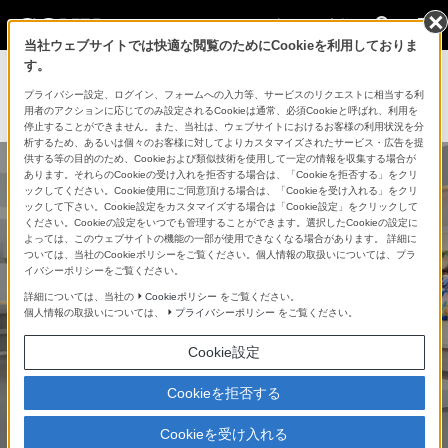
法人のお客様
当社ウェブサイトでは快適な閲覧のためにCookieを利用しておりま
す。
ケーブルテレビソリューション
プライバシー設定、ログイン、フォームへの入力等、サービスのリクエストに相当する利
用者のアクションに応じてのみ設定されるCookieは通常、必須Cookieと呼ばれ、利用を
停止することができません。また、当社は、ウェブサイトにおけるお客様の利用状況を分
析するため、あるいは個々のお客様に対してよりカスタマイズされたサービス・広告を提
供する等の目的のため、Cookieおよび類似技術を使用して一定の情報を収集する場合が
あります。それらのCookieの受け入れを拒否する場合は、「Cookieを拒否する」をクリ
ックしてください。Cookie使用にご同意頂ける場合は、「Cookieを受け入れる」をクリ
ックして下さい。Cookie設定をカスタマイズする場合は「Cookie設定」をクリックして
ください。Cookieの設定をいつでも管理することができます。選択したCookieの設定に
よっては、このウェブサイトの機能の一部が使用できなくなる場合があります。 詳細に
ついては、当社のCookieポリシーをご覧ください。個人情報の取扱いについては、プラ
CATV
イバシーポリシーをご覧ください。
詳細については、当社の
Cookieポリシー
をご覧ください。
個人情報の取扱いについては、
プライバシーポリシー
をご覧ください。
ケーブルテレビ
Cookie設定
Cookieを拒否する
Cookieを受け入れる