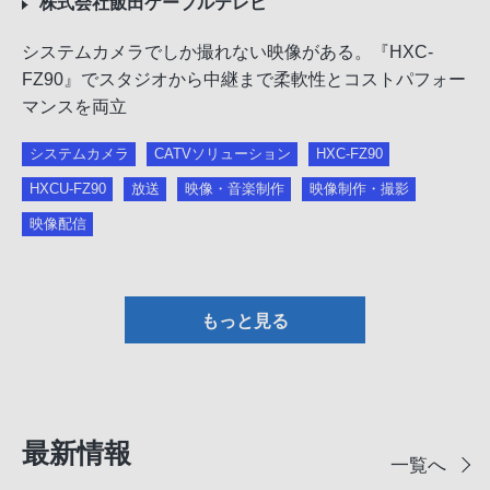
株式会社飯田ケーブルテレビ
システムカメラでしか撮れない映像がある。『HXC-
FZ90』でスタジオから中継まで柔軟性とコストパフォー
マンスを両立
システムカメラ
CATVソリューション
HXC-FZ90
HXCU-FZ90
放送
映像・音楽制作
映像制作・撮影
映像配信
もっと見る
最新情報
一覧へ