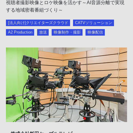
視聴者撮影映像とロケ映像を活かす～AI音源分離で実現
する地域密着番組づくり～
[法人向け]クリエイターズクラウド
CATVソリューション
A2 Production
放送
映像制作・撮影
映像配信