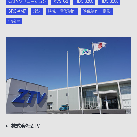
CATVソリューション
XVS-G1
HDC-3200
HDC-3100
BRC-AM7
放送
映像・音楽制作
映像制作・撮影
中継車
株式会社ZTV