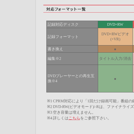
記録対応ディスク
DVD+RW
DVD+RWビデオ
記録フォーマット
(+VR)
書き換え
●
編集※2
タイトル入力/消去
DVDプレーヤーとの再生互
●
換※4
※1
CPRM対応により「1回だけ録画可能」番組の
※2
DVD-RW(ビデオモード)/-Rは、ファイナラ
※3
空き容量は増えません。
※4
詳しくは
こちら
をご参照下さい。