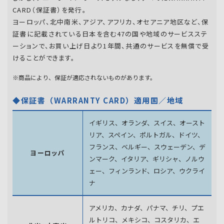
CARD（保証書）を発行。
ヨーロッパ、北中南米、アジア、アフリカ、オセアニア地区など、保
証書に記載されている日本を含む47の国や地域のサービスステ
ーションで、お買い上げ日より1年間、共通のサービスを無償で受
けることができます。
※商品により、保証が適応されないものがあります。
◆保証書（WARRANTY CARD）適用国／地域
イギリス、オランダ、スイス、オースト
リア、スペイン、
ポルトガル、ドイツ、
フランス、ベルギー、スウェーデン、
デ
ヨーロッパ
ンマーク、イタリア、ギリシャ、ノルウ
ェー、フィンランド、
ロシア、ウクライ
ナ
アメリカ、カナダ、パナマ、チリ、プエ
ルトリコ、メキシコ、
コスタリカ、エ