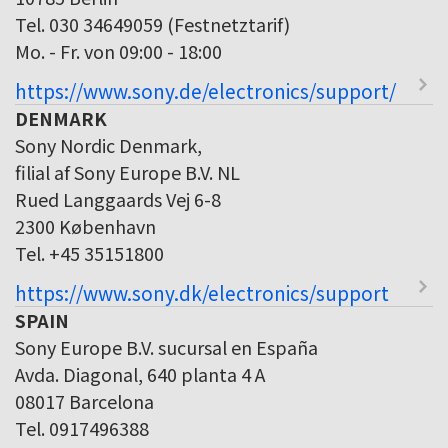
Tel. 030 34649059 (Festnetztarif)
Mo. - Fr. von 09:00 - 18:00
https://www.sony.de/electronics/support/
DENMARK
Sony Nordic Denmark,
filial af Sony Europe B.V. NL
Rued Langgaards Vej 6-8
2300 København
Tel. +45 35151800
https://www.sony.dk/electronics/support
SPAIN
Sony Europe B.V. sucursal en España
Avda. Diagonal, 640 planta 4 A
08017 Barcelona
Tel. 0917496388