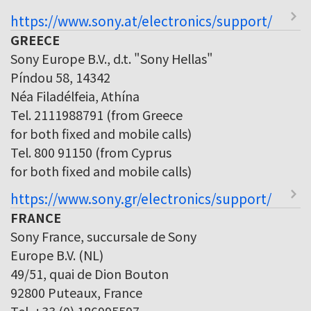
https://www.sony.at/electronics/support/
GREECE
Sony Europe B.V., d.t. "Sony Hellas"
Píndou 58, 14342
Néa Filadélfeia, Athína
Tel. 2111988791 (from Greece
for both fixed and mobile calls)
Tel. 800 91150 (from Cyprus
for both fixed and mobile calls)
https://www.sony.gr/electronics/support/
FRANCE
Sony France, succursale de Sony
Europe B.V. (NL)
49/51, quai de Dion Bouton
92800 Puteaux, France
Tel. +33 (0) 186995597