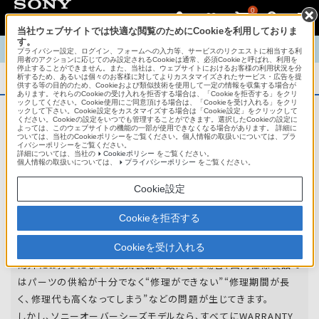
0
当社ウェブサイトでは快適な閲覧のためにCookieを利用しておりま
す。
TOP
商品概要
商品情報
English
中文
プライバシー設定、ログイン、フォームへの入力等、サービスのリクエストに相当する利
用者のアクションに応じてのみ設定されるCookieは通常、必須Cookieと呼ばれ、利用を
停止することができません。また、当社は、ウェブサイトにおけるお客様の利用状況を分
析するため、あるいは個々のお客様に対してよりカスタマイズされたサービス・広告を提
商品概要
供する等の目的のため、Cookieおよび類似技術を使用して一定の情報を収集する場合が
あります。それらのCookieの受け入れを拒否する場合は、「Cookieを拒否する」をクリ
ックしてください。Cookie使用にご同意頂ける場合は、「Cookieを受け入れる」をクリ
ックして下さい。Cookie設定をカスタマイズする場合は「Cookie設定」をクリックして
ください。Cookieの設定をいつでも管理することができます。選択したCookieの設定に
アフターサービス
よっては、このウェブサイトの機能の一部が使用できなくなる場合があります。 詳細に
ついては、当社のCookieポリシーをご覧ください。個人情報の取扱いについては、プラ
イバシーポリシーをご覧ください。
詳細については、当社の
Cookieポリシー
をご覧ください。
オーバーシーズモデルは、いろいろな国
個人情報の取扱いについては、
プライバシーポリシー
をご覧ください。
や
地域で共通の保証を実施しています。
Cookie設定
世界47の国や地域で共通の保証サービスを実施し
Cookieを拒否する
ています。
Cookieを受け入れる
海外にお持ちになった電気製品が故障した場合、国内仕様製品で
はパーツの供給が十分でなく“修理ができない”“修理期間が長
く、修理代も高くなってしまう”などの問題が生じてきます。
しかし、ソニーオーバーシーズモデルなら、すべてにWARRANTY