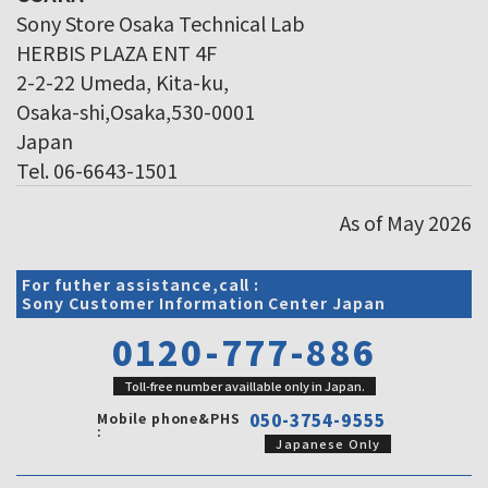
Sony Store Osaka Technical Lab
HERBIS PLAZA ENT 4F
2-2-22 Umeda, Kita-ku,
Osaka-shi,Osaka,530-0001
Japan
Tel. 06-6643-1501
As of May 2026
For futher assistance,call :
Sony Customer Information Center Japan
0120-777-886
Toll-free number availlable only in Japan.
Mobile phone&PHS
050-3754-9555
:
Japanese Only