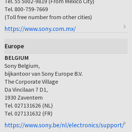
Tel. 55 5002-9819 (From Mexico City)
Tel. 800-759-7669
(Toll free number from other cities)
https://www.sony.com.mx/
Europe
BELGIUM
Sony Belgium,
bijkantoor van Sony Europe B.V.
The Corporate Village
Da Vincilaan 7 D1,
1930 Zaventem
Tel. 027131626 (NL)
Tel. 027131632 (FR)
https://www.sony.be/nl/electronics/support/