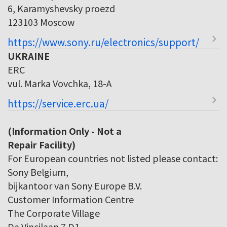
6, Karamyshevsky proezd
123103 Moscow
https://www.sony.ru/electronics/support/
UKRAINE
ERC
vul. Marka Vovchka, 18-A
https://service.erc.ua/
(Information Only - Not a
Repair Facility)
For European countries not listed please contact:
Sony Belgium,
bijkantoor van Sony Europe B.V.
Customer Information Centre
The Corporate Village
Da Vincilaan 7 D1,