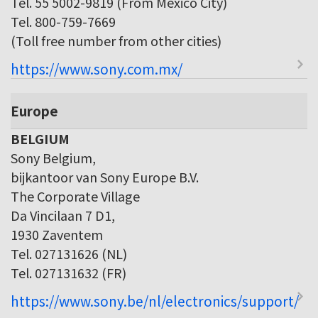
Tel. 55 5002-9819 (From Mexico City)
Tel. 800-759-7669
(Toll free number from other cities)
https://www.sony.com.mx/
Europe
BELGIUM
Sony Belgium,
bijkantoor van Sony Europe B.V.
The Corporate Village
Da Vincilaan 7 D1,
1930 Zaventem
Tel. 027131626 (NL)
Tel. 027131632 (FR)
https://www.sony.be/nl/electronics/support/