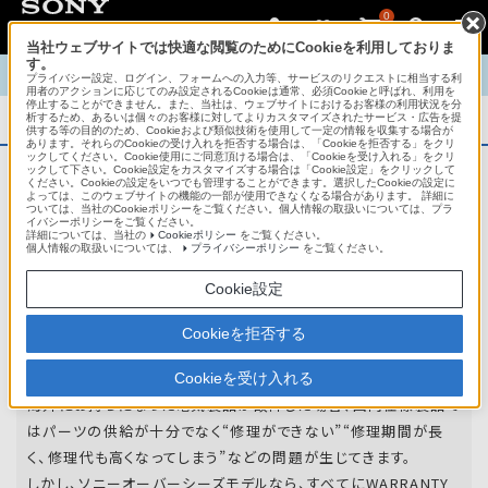
0
当社ウェブサイトでは快適な閲覧のためにCookieを利用しておりま
す。
TOP
商品概要
商品情報
English
中文
プライバシー設定、ログイン、フォームへの入力等、サービスのリクエストに相当する利
用者のアクションに応じてのみ設定されるCookieは通常、必須Cookieと呼ばれ、利用を
停止することができません。また、当社は、ウェブサイトにおけるお客様の利用状況を分
析するため、あるいは個々のお客様に対してよりカスタマイズされたサービス・広告を提
商品概要
供する等の目的のため、Cookieおよび類似技術を使用して一定の情報を収集する場合が
あります。それらのCookieの受け入れを拒否する場合は、「Cookieを拒否する」をクリ
ックしてください。Cookie使用にご同意頂ける場合は、「Cookieを受け入れる」をクリ
ックして下さい。Cookie設定をカスタマイズする場合は「Cookie設定」をクリックして
ください。Cookieの設定をいつでも管理することができます。選択したCookieの設定に
アフターサービス
よっては、このウェブサイトの機能の一部が使用できなくなる場合があります。 詳細に
ついては、当社のCookieポリシーをご覧ください。個人情報の取扱いについては、プラ
イバシーポリシーをご覧ください。
詳細については、当社の
Cookieポリシー
をご覧ください。
オーバーシーズモデルは、いろいろな国
個人情報の取扱いについては、
プライバシーポリシー
をご覧ください。
や
地域で共通の保証を実施しています。
Cookie設定
世界47の国や地域で共通の保証サービスを実施し
Cookieを拒否する
ています。
Cookieを受け入れる
海外にお持ちになった電気製品が故障した場合、国内仕様製品で
はパーツの供給が十分でなく“修理ができない”“修理期間が長
く、修理代も高くなってしまう”などの問題が生じてきます。
しかし、ソニーオーバーシーズモデルなら、すべてにWARRANTY