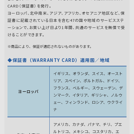
CARD（保証書）を発行。
ヨーロッパ、北中南米、アジア、アフリカ、オセアニア地区など、保
証書に記載されている日本を含む47の国や地域のサービスステ
ーションで、お買い上げ日より1年間、共通のサービスを無償で受
けることができます。
※商品により、保証が適応されないものがあります。
◆保証書（WARRANTY CARD）適用国／地域
イギリス、オランダ、スイス、オースト
リア、スペイン、
ポルトガル、ドイツ、
フランス、ベルギー、スウェーデン、
デ
ヨーロッパ
ンマーク、イタリア、ギリシャ、ノルウ
ェー、フィンランド、
ロシア、ウクライ
ナ
アメリカ、カナダ、パナマ、チリ、プエ
ルトリコ、メキシコ、
コスタリカ、エ