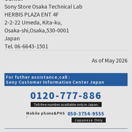
Sony Store Osaka Technical Lab
HERBIS PLAZA ENT 4F
2-2-22 Umeda, Kita-ku,
Osaka-shi,Osaka,530-0001
Japan
Tel. 06-6643-1501
As of May 2026
For futher assistance,call :
Sony Customer Information Center Japan
0120-777-886
Toll-free number availlable only in Japan.
Mobile phone&PHS
050-3754-9555
:
Japanese Only