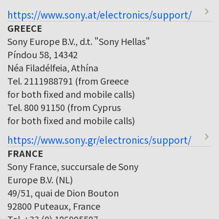
https://www.sony.at/electronics/support/
GREECE
Sony Europe B.V., d.t. "Sony Hellas"
Píndou 58, 14342
Néa Filadélfeia, Athína
Tel. 2111988791 (from Greece
for both fixed and mobile calls)
Tel. 800 91150 (from Cyprus
for both fixed and mobile calls)
https://www.sony.gr/electronics/support/
FRANCE
Sony France, succursale de Sony
Europe B.V. (NL)
49/51, quai de Dion Bouton
92800 Puteaux, France
Tel. +33 (0) 186995597