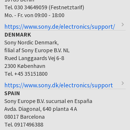
Tel. 030 34649059 (Festnetztarif)
Mo. - Fr. von 09:00 - 18:00
https://www.sony.de/electronics/support/
DENMARK
Sony Nordic Denmark,
filial af Sony Europe B.V. NL
Rued Langgaards Vej 6-8
2300 København
Tel. +45 35151800
https://www.sony.dk/electronics/support
SPAIN
Sony Europe B.V. sucursal en España
Avda. Diagonal, 640 planta 4 A
08017 Barcelona
Tel. 0917496388