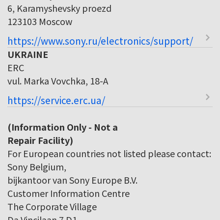
6, Karamyshevsky proezd
123103 Moscow
https://www.sony.ru/electronics/support/
UKRAINE
ERC
vul. Marka Vovchka, 18-A
https://service.erc.ua/
(Information Only - Not a
Repair Facility)
For European countries not listed please contact:
Sony Belgium,
bijkantoor van Sony Europe B.V.
Customer Information Centre
The Corporate Village
Da Vincilaan 7 D1,