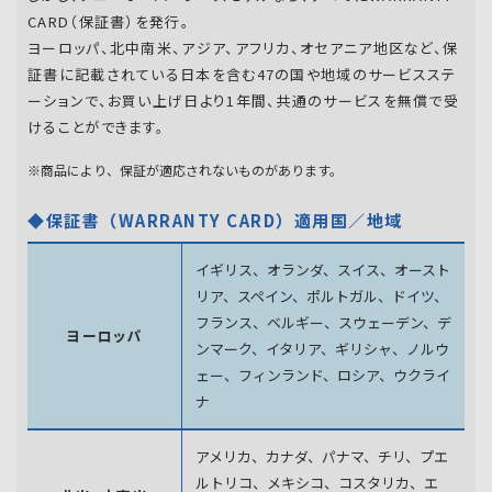
CARD（保証書）を発行。
ヨーロッパ、北中南米、アジア、アフリカ、オセアニア地区など、保
証書に記載されている日本を含む47の国や地域のサービスステ
ーションで、お買い上げ日より1年間、共通のサービスを無償で受
けることができます。
※商品により、保証が適応されないものがあります。
◆保証書（WARRANTY CARD）適用国／地域
イギリス、オランダ、スイス、オースト
リア、スペイン、
ポルトガル、ドイツ、
フランス、ベルギー、スウェーデン、
デ
ヨーロッパ
ンマーク、イタリア、ギリシャ、ノルウ
ェー、フィンランド、
ロシア、ウクライ
ナ
アメリカ、カナダ、パナマ、チリ、プエ
ルトリコ、メキシコ、
コスタリカ、エ