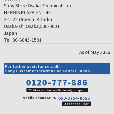
Sony Store Osaka Technical Lab
HERBIS PLAZA ENT 4F
2-2-22 Umeda, Kita-ku,
Osaka-shi,Osaka,530-0001
Japan
Tel. 06-6643-1501
As of May 2026
For futher assistance,call :
Sony Customer Information Center Japan
0120-777-886
Toll-free number availlable only in Japan.
Mobile phone&PHS
050-3754-9555
:
Japanese Only