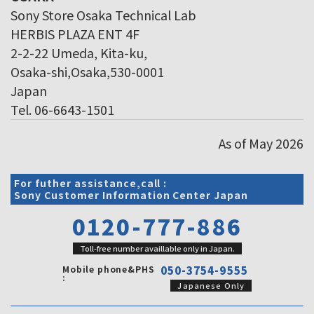
Sony Store Osaka Technical Lab
HERBIS PLAZA ENT 4F
2-2-22 Umeda, Kita-ku,
Osaka-shi,Osaka,530-0001
Japan
Tel. 06-6643-1501
As of May 2026
For futher assistance,call :
Sony Customer Information Center Japan
0120-777-886
Toll-free number availlable only in Japan.
Mobile phone&PHS
050-3754-9555
:
Japanese Only