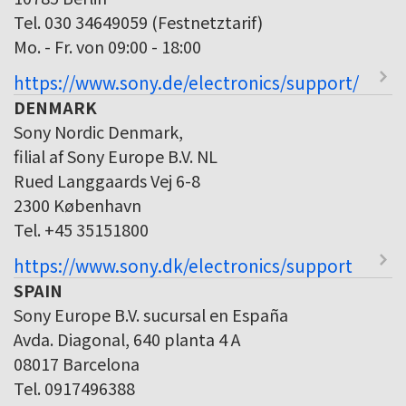
Tel. 030 34649059 (Festnetztarif)
Mo. - Fr. von 09:00 - 18:00
https://www.sony.de/electronics/support/
DENMARK
Sony Nordic Denmark,
filial af Sony Europe B.V. NL
Rued Langgaards Vej 6-8
2300 København
Tel. +45 35151800
https://www.sony.dk/electronics/support
SPAIN
Sony Europe B.V. sucursal en España
Avda. Diagonal, 640 planta 4 A
08017 Barcelona
Tel. 0917496388