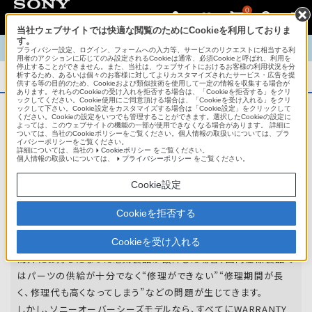
0
当社ウェブサイトでは快適な閲覧のためにCookieを利用しておりま
す。
TOP
商品概要
商品情報
English
中文
プライバシー設定、ログイン、フォームへの入力等、サービスのリクエストに相当する利
用者のアクションに応じてのみ設定されるCookieは通常、必須Cookieと呼ばれ、利用を
停止することができません。また、当社は、ウェブサイトにおけるお客様の利用状況を分
析するため、あるいは個々のお客様に対してよりカスタマイズされたサービス・広告を提
商品概要
供する等の目的のため、Cookieおよび類似技術を使用して一定の情報を収集する場合が
あります。それらのCookieの受け入れを拒否する場合は、「Cookieを拒否する」をクリ
ックしてください。Cookie使用にご同意頂ける場合は、「Cookieを受け入れる」をクリ
ックして下さい。Cookie設定をカスタマイズする場合は「Cookie設定」をクリックして
ください。Cookieの設定をいつでも管理することができます。選択したCookieの設定に
アフターサービス
よっては、このウェブサイトの機能の一部が使用できなくなる場合があります。 詳細に
ついては、当社のCookieポリシーをご覧ください。個人情報の取扱いについては、プラ
イバシーポリシーをご覧ください。
詳細については、当社の
Cookieポリシー
をご覧ください。
オーバーシーズモデルは、いろいろな国
個人情報の取扱いについては、
プライバシーポリシー
をご覧ください。
や
地域で共通の保証を実施しています。
Cookie設定
世界47の国や地域で共通の保証サービスを実施し
Cookieを拒否する
ています。
Cookieを受け入れる
海外にお持ちになった電気製品が故障した場合、国内仕様製品で
はパーツの供給が十分でなく“修理ができない”“修理期間が長
く、修理代も高くなってしまう”などの問題が生じてきます。
しかし、ソニーオーバーシーズモデルなら、すべてにWARRANTY