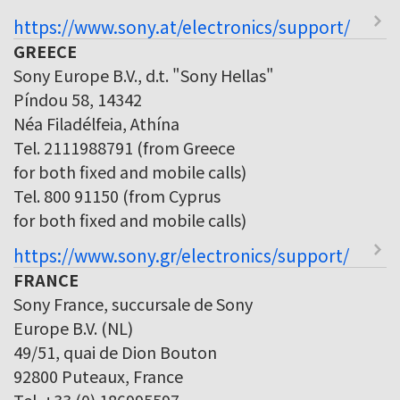
https://www.sony.at/electronics/support/
GREECE
Sony Europe B.V., d.t. "Sony Hellas"
Píndou 58, 14342
Néa Filadélfeia, Athína
Tel. 2111988791 (from Greece
for both fixed and mobile calls)
Tel. 800 91150 (from Cyprus
for both fixed and mobile calls)
https://www.sony.gr/electronics/support/
FRANCE
Sony France, succursale de Sony
Europe B.V. (NL)
49/51, quai de Dion Bouton
92800 Puteaux, France
Tel. +33 (0) 186995597