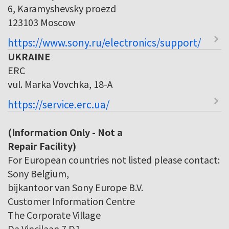
6, Karamyshevsky proezd
123103 Moscow
https://www.sony.ru/electronics/support/
UKRAINE
ERC
vul. Marka Vovchka, 18-A
https://service.erc.ua/
(Information Only - Not a
Repair Facility)
For European countries not listed please contact:
Sony Belgium,
bijkantoor van Sony Europe B.V.
Customer Information Centre
The Corporate Village
Da Vincilaan 7 D1,