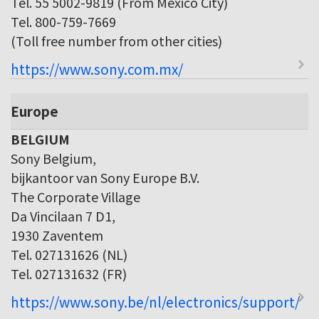
Tel. 55 5002-9819 (From Mexico City)
Tel. 800-759-7669
(Toll free number from other cities)
https://www.sony.com.mx/
Europe
BELGIUM
Sony Belgium,
bijkantoor van Sony Europe B.V.
The Corporate Village
Da Vincilaan 7 D1,
1930 Zaventem
Tel. 027131626 (NL)
Tel. 027131632 (FR)
https://www.sony.be/nl/electronics/support/