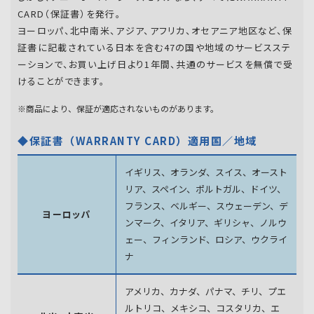
CARD（保証書）を発行。
ヨーロッパ、北中南米、アジア、アフリカ、オセアニア地区など、保
証書に記載されている日本を含む47の国や地域のサービスステ
ーションで、お買い上げ日より1年間、共通のサービスを無償で受
けることができます。
※商品により、保証が適応されないものがあります。
◆保証書（WARRANTY CARD）適用国／地域
イギリス、オランダ、スイス、オースト
リア、スペイン、
ポルトガル、ドイツ、
フランス、ベルギー、スウェーデン、
デ
ヨーロッパ
ンマーク、イタリア、ギリシャ、ノルウ
ェー、フィンランド、
ロシア、ウクライ
ナ
アメリカ、カナダ、パナマ、チリ、プエ
ルトリコ、メキシコ、
コスタリカ、エ