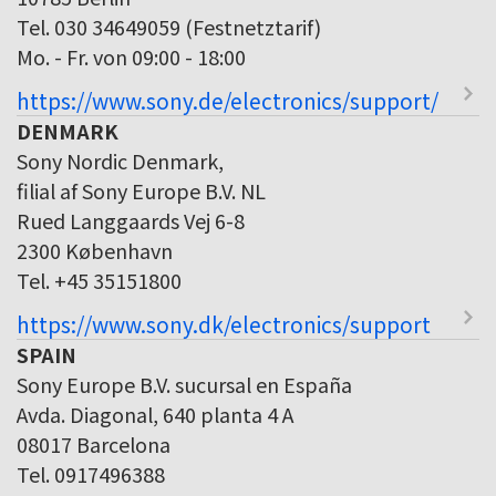
Tel. 030 34649059 (Festnetztarif)
Mo. - Fr. von 09:00 - 18:00
https://www.sony.de/electronics/support/
DENMARK
Sony Nordic Denmark,
filial af Sony Europe B.V. NL
Rued Langgaards Vej 6-8
2300 København
Tel. +45 35151800
https://www.sony.dk/electronics/support
SPAIN
Sony Europe B.V. sucursal en España
Avda. Diagonal, 640 planta 4 A
08017 Barcelona
Tel. 0917496388