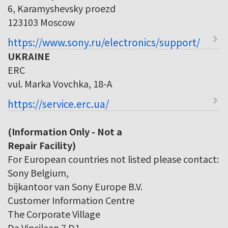
6, Karamyshevsky proezd
123103 Moscow
https://www.sony.ru/electronics/support/
UKRAINE
ERC
vul. Marka Vovchka, 18-A
https://service.erc.ua/
(Information Only - Not a
Repair Facility)
For European countries not listed please contact:
Sony Belgium,
bijkantoor van Sony Europe B.V.
Customer Information Centre
The Corporate Village
Da Vincilaan 7 D1,