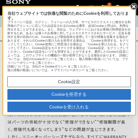
0
当社ウェブサイトでは快適な閲覧のためにCookieを利用しておりま
す。
TOP
商品概要
商品情報
English
中文
プライバシー設定、ログイン、フォームへの入力等、サービスのリクエストに相当する利
用者のアクションに応じてのみ設定されるCookieは通常、必須Cookieと呼ばれ、利用を
停止することができません。また、当社は、ウェブサイトにおけるお客様の利用状況を分
析するため、あるいは個々のお客様に対してよりカスタマイズされたサービス・広告を提
商品概要
供する等の目的のため、Cookieおよび類似技術を使用して一定の情報を収集する場合が
あります。それらのCookieの受け入れを拒否する場合は、「Cookieを拒否する」をクリ
ックしてください。Cookie使用にご同意頂ける場合は、「Cookieを受け入れる」をクリ
ックして下さい。Cookie設定をカスタマイズする場合は「Cookie設定」をクリックして
ください。Cookieの設定をいつでも管理することができます。選択したCookieの設定に
アフターサービス
よっては、このウェブサイトの機能の一部が使用できなくなる場合があります。 詳細に
ついては、当社のCookieポリシーをご覧ください。個人情報の取扱いについては、プラ
イバシーポリシーをご覧ください。
詳細については、当社の
Cookieポリシー
をご覧ください。
オーバーシーズモデルは、いろいろな国
個人情報の取扱いについては、
プライバシーポリシー
をご覧ください。
や
地域で共通の保証を実施しています。
Cookie設定
世界47の国や地域で共通の保証サービスを実施し
Cookieを拒否する
ています。
Cookieを受け入れる
海外にお持ちになった電気製品が故障した場合、国内仕様製品で
はパーツの供給が十分でなく“修理ができない”“修理期間が長
く、修理代も高くなってしまう”などの問題が生じてきます。
しかし、ソニーオーバーシーズモデルなら、すべてにWARRANTY