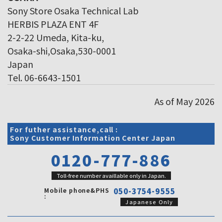
Sony Store Osaka Technical Lab
HERBIS PLAZA ENT 4F
2-2-22 Umeda, Kita-ku,
Osaka-shi,Osaka,530-0001
Japan
Tel. 06-6643-1501
As of May 2026
For futher assistance,call :
Sony Customer Information Center Japan
0120-777-886
Toll-free number availlable only in Japan.
Mobile phone&PHS
050-3754-9555
:
Japanese Only