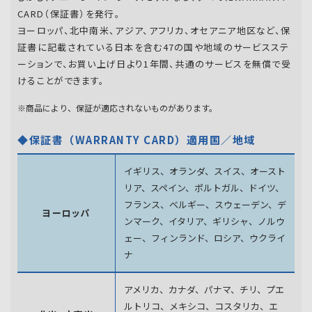
CARD（保証書）を発行。
ヨーロッパ、北中南米、アジア、アフリカ、オセアニア地区など、保
証書に記載されている日本を含む47の国や地域のサービスステ
ーションで、お買い上げ日より1年間、共通のサービスを無償で受
けることができます。
※商品により、保証が適応されないものがあります。
◆保証書（WARRANTY CARD）適用国／地域
イギリス、オランダ、スイス、オースト
リア、スペイン、
ポルトガル、ドイツ、
フランス、ベルギー、スウェーデン、
デ
ヨーロッパ
ンマーク、イタリア、ギリシャ、ノルウ
ェー、フィンランド、
ロシア、ウクライ
ナ
アメリカ、カナダ、パナマ、チリ、プエ
ルトリコ、メキシコ、
コスタリカ、エ