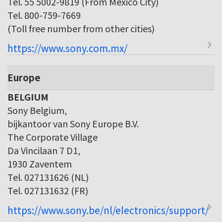
Tel. 55 5002-9819 (From Mexico City)
Tel. 800-759-7669
(Toll free number from other cities)
https://www.sony.com.mx/
Europe
BELGIUM
Sony Belgium,
bijkantoor van Sony Europe B.V.
The Corporate Village
Da Vincilaan 7 D1,
1930 Zaventem
Tel. 027131626 (NL)
Tel. 027131632 (FR)
https://www.sony.be/nl/electronics/support/