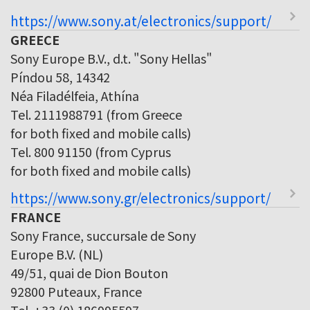
https://www.sony.at/electronics/support/
GREECE
Sony Europe B.V., d.t. "Sony Hellas"
Píndou 58, 14342
Néa Filadélfeia, Athína
Tel. 2111988791 (from Greece
for both fixed and mobile calls)
Tel. 800 91150 (from Cyprus
for both fixed and mobile calls)
https://www.sony.gr/electronics/support/
FRANCE
Sony France, succursale de Sony
Europe B.V. (NL)
49/51, quai de Dion Bouton
92800 Puteaux, France
Tel. +33 (0) 186995597