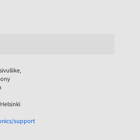
ivuliike,
Sony
h
Helsinki
ronics/support