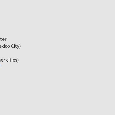
ter
xico City)
r cities)
/