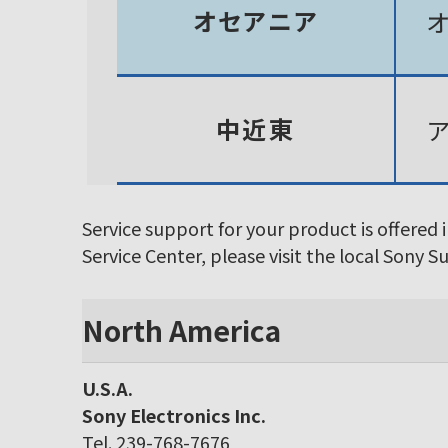
オセアニア
中近東
Service support for your product is offered 
Service Center, please visit the local Sony 
North America
U.S.A.
Sony Electronics Inc.
Tel. 239-768-7676