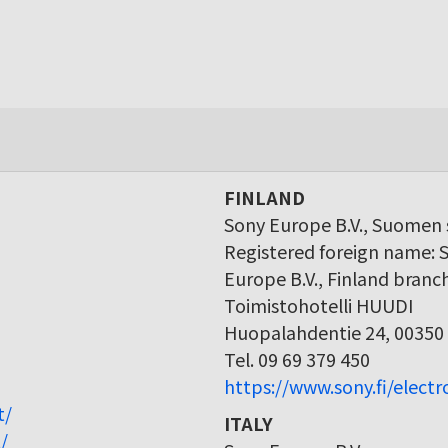
FINLAND
Sony Europe B.V., Suomen s
Registered foreign name: 
Europe B.V., Finland branc
Toimistohotelli HUUDI
Huopalahdentie 24, 00350 
Tel. 09 69 379 450
https://www.sony.fi/elect
t/
ITALY
/