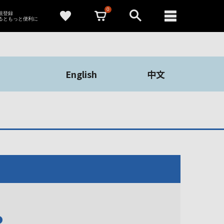
0
新規登録
るともっと便利に
English
中文
や