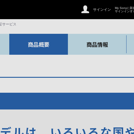
My Sonyに
サインイン
サインインす
証サービス
商品概要
商品情報
モデルは、いろいろな国