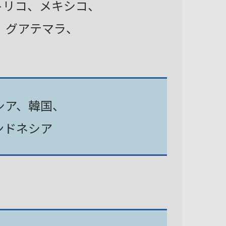
トリコ、メキシコ、
、グアテマラ、
シア、韓国、
ンドネシア