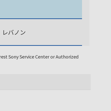
、レバノン
arest Sony Service Center or Authorized