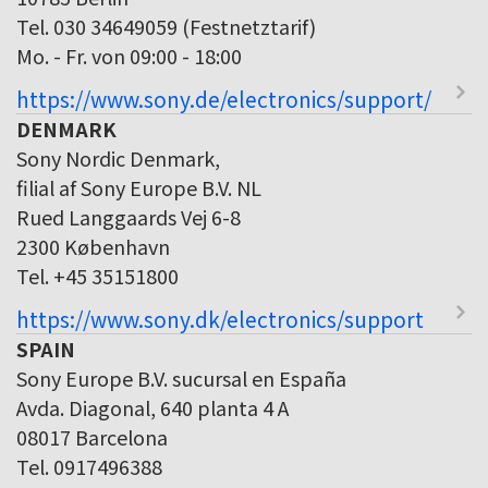
Tel. 030 34649059 (Festnetztarif)
Mo. - Fr. von 09:00 - 18:00
https://www.sony.de/electronics/support/
DENMARK
Sony Nordic Denmark,
filial af Sony Europe B.V. NL
Rued Langgaards Vej 6-8
2300 København
Tel. +45 35151800
https://www.sony.dk/electronics/support
SPAIN
Sony Europe B.V. sucursal en España
Avda. Diagonal, 640 planta 4 A
08017 Barcelona
Tel. 0917496388