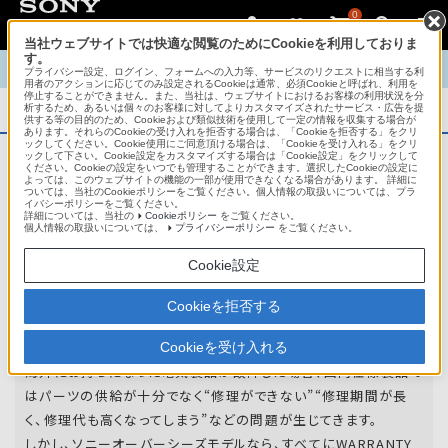
0
当社ウェブサイトでは快適な閲覧のためにCookieを利用しておりま
す。
TOP
商品概要
商品情報
English
中文
プライバシー設定、ログイン、フォームへの入力等、サービスのリクエストに相当する利
用者のアクションに応じてのみ設定されるCookieは通常、必須Cookieと呼ばれ、利用を
停止することができません。また、当社は、ウェブサイトにおけるお客様の利用状況を分
析するため、あるいは個々のお客様に対してよりカスタマイズされたサービス・広告を提
商品概要
供する等の目的のため、Cookieおよび類似技術を使用して一定の情報を収集する場合が
あります。それらのCookieの受け入れを拒否する場合は、「Cookieを拒否する」をクリ
ックしてください。Cookie使用にご同意頂ける場合は、「Cookieを受け入れる」をクリ
ックして下さい。Cookie設定をカスタマイズする場合は「Cookie設定」をクリックして
ください。Cookieの設定をいつでも管理することができます。選択したCookieの設定に
アフターサービス
よっては、このウェブサイトの機能の一部が使用できなくなる場合があります。 詳細に
ついては、当社のCookieポリシーをご覧ください。個人情報の取扱いについては、プラ
イバシーポリシーをご覧ください。
詳細については、当社の
Cookieポリシー
をご覧ください。
オーバーシーズモデルは、いろいろな国
個人情報の取扱いについては、
プライバシーポリシー
をご覧ください。
や
地域で共通の保証を実施しています。
Cookie設定
世界47の国や地域で共通の保証サービスを実施し
Cookieを拒否する
ています。
Cookieを受け入れる
海外にお持ちになった電気製品が故障した場合、国内仕様製品で
はパーツの供給が十分でなく“修理ができない”“修理期間が長
く、修理代も高くなってしまう”などの問題が生じてきます。
しかし、ソニーオーバーシーズモデルなら、すべてにWARRANTY