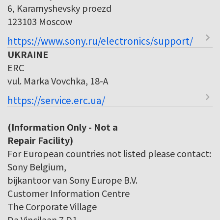
6, Karamyshevsky proezd
123103 Moscow
https://www.sony.ru/electronics/support/
UKRAINE
ERC
vul. Marka Vovchka, 18-A
https://service.erc.ua/
(Information Only - Not a
Repair Facility)
For European countries not listed please contact:
Sony Belgium,
bijkantoor van Sony Europe B.V.
Customer Information Centre
The Corporate Village
Da Vincilaan 7 D1,