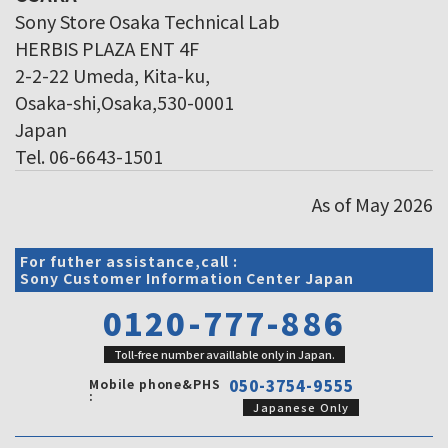
Sony Store Osaka Technical Lab
HERBIS PLAZA ENT 4F
2-2-22 Umeda, Kita-ku,
Osaka-shi,Osaka,530-0001
Japan
Tel. 06-6643-1501
As of May 2026
For futher assistance,call :
Sony Customer Information Center Japan
0120-777-886
Toll-free number availlable only in Japan.
Mobile phone&PHS
050-3754-9555
:
Japanese Only