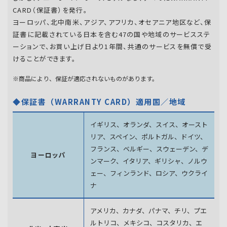
CARD（保証書）を発行。
ヨーロッパ、北中南米、アジア、アフリカ、オセアニア地区など、保
証書に記載されている日本を含む47の国や地域のサービスステ
ーションで、お買い上げ日より1年間、共通のサービスを無償で受
けることができます。
※商品により、保証が適応されないものがあります。
◆保証書（WARRANTY CARD）適用国／地域
イギリス、オランダ、スイス、オースト
リア、スペイン、
ポルトガル、ドイツ、
フランス、ベルギー、スウェーデン、
デ
ヨーロッパ
ンマーク、イタリア、ギリシャ、ノルウ
ェー、フィンランド、
ロシア、ウクライ
ナ
アメリカ、カナダ、パナマ、チリ、プエ
ルトリコ、メキシコ、
コスタリカ、エ