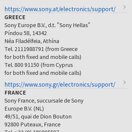
https://www.sony.at/electronics/support/
GREECE
Sony Europe B.V., d.t. "Sony Hellas"
Píndou 58, 14342
Néa Filadélfeia, Athína
Tel. 2111988791 (from Greece
for both fixed and mobile calls)
Tel. 800 91150 (from Cyprus
for both fixed and mobile calls)
https://www.sony.gr/electronics/support/
FRANCE
Sony France, succursale de Sony
Europe B.V. (NL)
49/51, quai de Dion Bouton
92800 Puteaux, France
Tel. +33 (0) 186995597