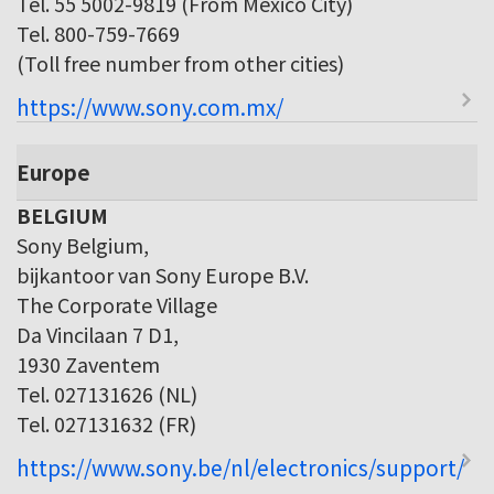
Tel. 55 5002-9819 (From Mexico City)
Tel. 800-759-7669
(Toll free number from other cities)
https://www.sony.com.mx/
Europe
BELGIUM
Sony Belgium,
bijkantoor van Sony Europe B.V.
The Corporate Village
Da Vincilaan 7 D1,
1930 Zaventem
Tel. 027131626 (NL)
Tel. 027131632 (FR)
https://www.sony.be/nl/electronics/support/