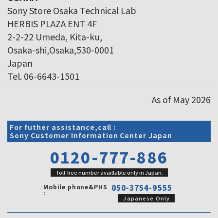
Sony Store Osaka Technical Lab
HERBIS PLAZA ENT 4F
2-2-22 Umeda, Kita-ku,
Osaka-shi,Osaka,530-0001
Japan
Tel. 06-6643-1501
As of May 2026
For futher assistance,call :
Sony Customer Information Center Japan
0120-777-886
Toll-free number availlable only in Japan.
Mobile phone&PHS
050-3754-9555
:
Japanese Only