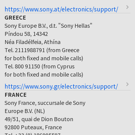
https://www.sony.at/electronics/support/
GREECE
Sony Europe B.V., d.t. "Sony Hellas"
Píndou 58, 14342
Néa Filadélfeia, Athína
Tel. 2111988791 (from Greece
for both fixed and mobile calls)
Tel. 800 91150 (from Cyprus
for both fixed and mobile calls)
https://www.sony.gr/electronics/support/
FRANCE
Sony France, succursale de Sony
Europe B.V. (NL)
49/51, quai de Dion Bouton
92800 Puteaux, France
Tel. +33 (0) 186995597