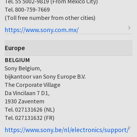
Tel. 55 5002-9819 (From Mexico City)
Tel. 800-759-7669
(Toll free number from other cities)
https://www.sony.com.mx/
Europe
BELGIUM
Sony Belgium,
bijkantoor van Sony Europe B.V.
The Corporate Village
Da Vincilaan 7 D1,
1930 Zaventem
Tel. 027131626 (NL)
Tel. 027131632 (FR)
https://www.sony.be/nl/electronics/support/