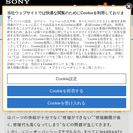
0
当社ウェブサイトでは快適な閲覧のためにCookieを利用しておりま
す。
TOP
商品概要
商品情報
English
中文
プライバシー設定、ログイン、フォームへの入力等、サービスのリクエストに相当する利
用者のアクションに応じてのみ設定されるCookieは通常、必須Cookieと呼ばれ、利用を
停止することができません。また、当社は、ウェブサイトにおけるお客様の利用状況を分
析するため、あるいは個々のお客様に対してよりカスタマイズされたサービス・広告を提
商品概要
供する等の目的のため、Cookieおよび類似技術を使用して一定の情報を収集する場合が
あります。それらのCookieの受け入れを拒否する場合は、「Cookieを拒否する」をクリ
ックしてください。Cookie使用にご同意頂ける場合は、「Cookieを受け入れる」をクリ
ックして下さい。Cookie設定をカスタマイズする場合は「Cookie設定」をクリックして
ください。Cookieの設定をいつでも管理することができます。選択したCookieの設定に
アフターサービス
よっては、このウェブサイトの機能の一部が使用できなくなる場合があります。 詳細に
ついては、当社のCookieポリシーをご覧ください。個人情報の取扱いについては、プラ
イバシーポリシーをご覧ください。
詳細については、当社の
Cookieポリシー
をご覧ください。
オーバーシーズモデルは、いろいろな国
個人情報の取扱いについては、
プライバシーポリシー
をご覧ください。
や
地域で共通の保証を実施しています。
Cookie設定
世界47の国や地域で共通の保証サービスを実施し
Cookieを拒否する
ています。
Cookieを受け入れる
海外にお持ちになった電気製品が故障した場合、国内仕様製品で
はパーツの供給が十分でなく“修理ができない”“修理期間が長
く、修理代も高くなってしまう”などの問題が生じてきます。
しかし、ソニーオーバーシーズモデルなら、すべてにWARRANTY