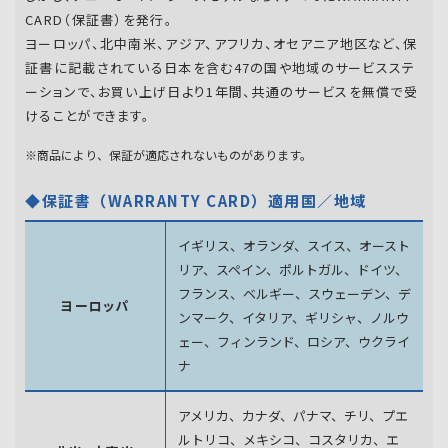
CARD（保証書）を発行。
ヨーロッパ、北中南米、アジア、アフリカ、オセアニア地区など、保
証書に記載されている日本を含む47の国や地域のサービスステ
ーションで、お買い上げ日より1年間、共通のサービスを無償で受
けることができます。
※商品により、保証が適応されないものがあります。
◆保証書（WARRANTY CARD）適用国／地域
イギリス、オランダ、スイス、オースト
リア、スペイン、
ポルトガル、ドイツ、
フランス、ベルギー、スウェーデン、
デ
ヨーロッパ
ンマーク、イタリア、ギリシャ、ノルウ
ェー、フィンランド、
ロシア、ウクライ
ナ
アメリカ、カナダ、パナマ、チリ、プエ
ルトリコ、メキシコ、
コスタリカ、エ