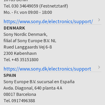
Tel. 030 34649059 (Festnetztarif)
Mo. - Fr. von 09:00 - 18:00
https://www.sony.de/electronics/support/
DENMARK
Sony Nordic Denmark,
filial af Sony Europe B.V. NL
Rued Langgaards Vej 6-8
2300 København
Tel. +45 35151800
https://www.sony.dk/electronics/support
SPAIN
Sony Europe B.V. sucursal en España
Avda. Diagonal, 640 planta 4 A
08017 Barcelona
Tel. 0917496388