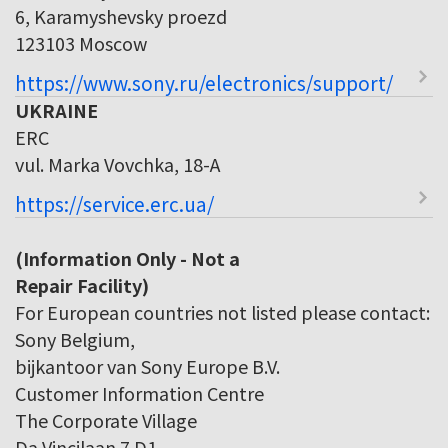
6, Karamyshevsky proezd
123103 Moscow
https://www.sony.ru/electronics/support/
UKRAINE
ERC
vul. Marka Vovchka, 18-A
https://service.erc.ua/
(Information Only - Not a
Repair Facility)
For European countries not listed please contact:
Sony Belgium,
bijkantoor van Sony Europe B.V.
Customer Information Centre
The Corporate Village
Da Vincilaan 7 D1,