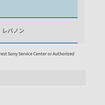
、レバノン
arest Sony Service Center or Authorized