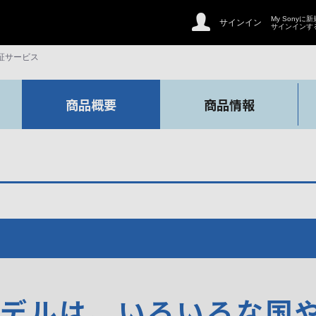
My Sonyに
サインイン
サインインす
証サービス
商品概要
商品情報
モデルは、いろいろな国