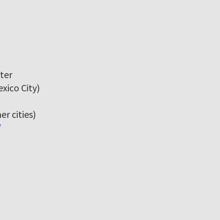
ter
xico City)
r cities)
/