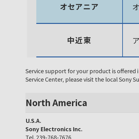
オセアニア
中近東
Service support for your product is offered 
Service Center, please visit the local Sony 
North America
U.S.A.
Sony Electronics Inc.
Tel. 239-768-7676