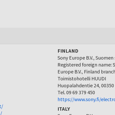
FINLAND
Sony Europe B.V., Suomen s
Registered foreign name: 
Europe B.V., Finland branc
Toimistohotelli HUUDI
Huopalahdentie 24, 00350 
Tel. 09 69 379 450
https://www.sony.fi/elect
t/
ITALY
/