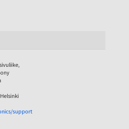
ivuliike,
Sony
h
Helsinki
ronics/support