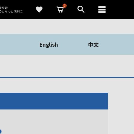
0
新規登録
るともっと便利に
English
中文
や