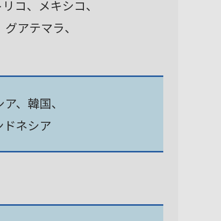
トリコ、メキシコ、
、グアテマラ、
シア、韓国、
ンドネシア