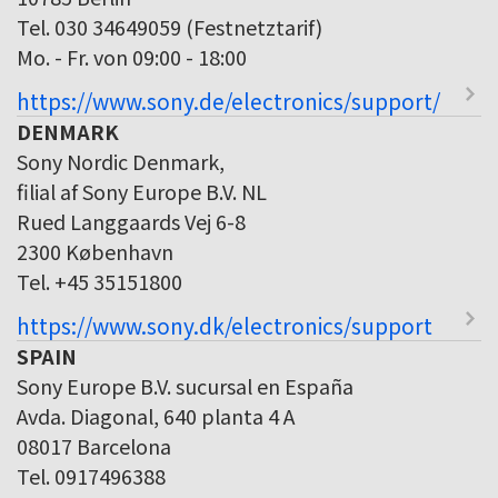
Tel. 030 34649059 (Festnetztarif)
Mo. - Fr. von 09:00 - 18:00
https://www.sony.de/electronics/support/
DENMARK
Sony Nordic Denmark,
filial af Sony Europe B.V. NL
Rued Langgaards Vej 6-8
2300 København
Tel. +45 35151800
https://www.sony.dk/electronics/support
SPAIN
Sony Europe B.V. sucursal en España
Avda. Diagonal, 640 planta 4 A
08017 Barcelona
Tel. 0917496388