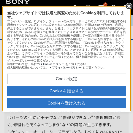
0
当社ウェブサイトでは快適な閲覧のためにCookieを利用しておりま
す。
TOP
商品概要
商品情報
English
中文
プライバシー設定、ログイン、フォームへの入力等、サービスのリクエストに相当する利
用者のアクションに応じてのみ設定されるCookieは通常、必須Cookieと呼ばれ、利用を
停止することができません。また、当社は、ウェブサイトにおけるお客様の利用状況を分
析するため、あるいは個々のお客様に対してよりカスタマイズされたサービス・広告を提
商品概要
供する等の目的のため、Cookieおよび類似技術を使用して一定の情報を収集する場合が
あります。それらのCookieの受け入れを拒否する場合は、「Cookieを拒否する」をクリ
ックしてください。Cookie使用にご同意頂ける場合は、「Cookieを受け入れる」をクリ
ックして下さい。Cookie設定をカスタマイズする場合は「Cookie設定」をクリックして
ください。Cookieの設定をいつでも管理することができます。選択したCookieの設定に
アフターサービス
よっては、このウェブサイトの機能の一部が使用できなくなる場合があります。 詳細に
ついては、当社のCookieポリシーをご覧ください。個人情報の取扱いについては、プラ
イバシーポリシーをご覧ください。
詳細については、当社の
Cookieポリシー
をご覧ください。
オーバーシーズモデルは、いろいろな国
個人情報の取扱いについては、
プライバシーポリシー
をご覧ください。
や
地域で共通の保証を実施しています。
Cookie設定
世界47の国や地域で共通の保証サービスを実施し
Cookieを拒否する
ています。
Cookieを受け入れる
海外にお持ちになった電気製品が故障した場合、国内仕様製品で
はパーツの供給が十分でなく“修理ができない”“修理期間が長
く、修理代も高くなってしまう”などの問題が生じてきます。
しかし、ソニーオーバーシーズモデルなら、すべてにWARRANTY