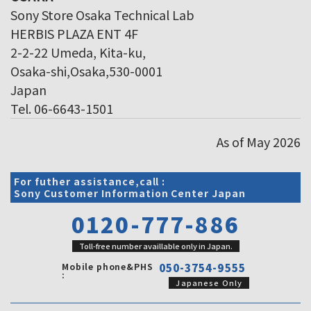
Sony Store Osaka Technical Lab
HERBIS PLAZA ENT 4F
2-2-22 Umeda, Kita-ku,
Osaka-shi,Osaka,530-0001
Japan
Tel. 06-6643-1501
As of May 2026
For futher assistance,call :
Sony Customer Information Center Japan
0120-777-886
Toll-free number availlable only in Japan.
Mobile phone&PHS
050-3754-9555
:
Japanese Only