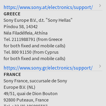
https://www.sony.at/electronics/support/
GREECE
Sony Europe B.V., d.t. "Sony Hellas"
Píndou 58, 14342
Néa Filadélfeia, Athína
Tel. 2111988791 (from Greece
for both fixed and mobile calls)
Tel. 800 91150 (from Cyprus
for both fixed and mobile calls)
https://www.sony.gr/electronics/support/
FRANCE
Sony France, succursale de Sony
Europe B.V. (NL)
49/51, quai de Dion Bouton
92800 Puteaux, France
Tel. +33 (0) 186995597