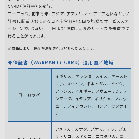
CARD（保証書）を発行。
ヨーロッパ、北中南米、アジア、アフリカ、オセアニア地区など、保
証書に記載されている日本を含む47の国や地域のサービスステ
ーションで、お買い上げ日より1年間、共通のサービスを無償で受
けることができます。
※商品により、保証が適応されないものがあります。
◆保証書（WARRANTY CARD）適用国／地域
イギリス、オランダ、スイス、オースト
リア、スペイン、
ポルトガル、ドイツ、
フランス、ベルギー、スウェーデン、
デ
ヨーロッパ
ンマーク、イタリア、ギリシャ、ノルウ
ェー、フィンランド、
ロシア、ウクライ
ナ
アメリカ、カナダ、パナマ、チリ、プエ
ルトリコ、メキシコ、
コスタリカ、エ