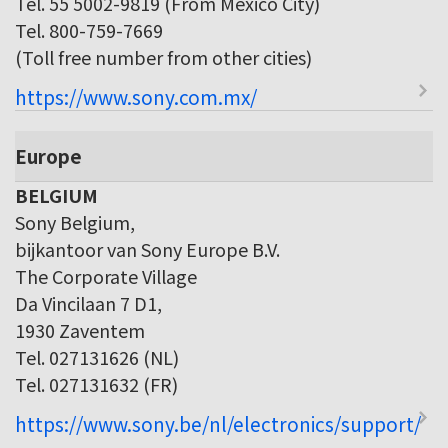
Tel. 55 5002-9819 (From Mexico City)
Tel. 800-759-7669
(Toll free number from other cities)
https://www.sony.com.mx/
Europe
BELGIUM
Sony Belgium,
bijkantoor van Sony Europe B.V.
The Corporate Village
Da Vincilaan 7 D1,
1930 Zaventem
Tel. 027131626 (NL)
Tel. 027131632 (FR)
https://www.sony.be/nl/electronics/support/