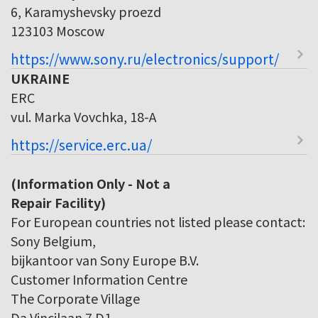
6, Karamyshevsky proezd
123103 Moscow
https://www.sony.ru/electronics/support/
UKRAINE
ERC
vul. Marka Vovchka, 18-A
https://service.erc.ua/
(Information Only - Not a
Repair Facility)
For European countries not listed please contact:
Sony Belgium,
bijkantoor van Sony Europe B.V.
Customer Information Centre
The Corporate Village
Da Vincilaan 7 D1,