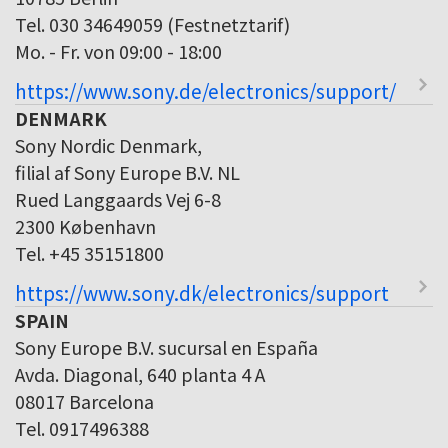
Tel. 030 34649059 (Festnetztarif)
Mo. - Fr. von 09:00 - 18:00
https://www.sony.de/electronics/support/
DENMARK
Sony Nordic Denmark,
filial af Sony Europe B.V. NL
Rued Langgaards Vej 6-8
2300 København
Tel. +45 35151800
https://www.sony.dk/electronics/support
SPAIN
Sony Europe B.V. sucursal en España
Avda. Diagonal, 640 planta 4 A
08017 Barcelona
Tel. 0917496388