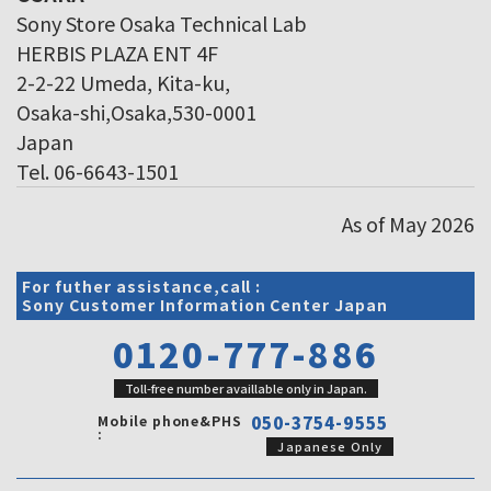
Sony Store Osaka Technical Lab
HERBIS PLAZA ENT 4F
2-2-22 Umeda, Kita-ku,
Osaka-shi,Osaka,530-0001
Japan
Tel. 06-6643-1501
As of May 2026
For futher assistance,call :
Sony Customer Information Center Japan
0120-777-886
Toll-free number availlable only in Japan.
Mobile phone&PHS
050-3754-9555
:
Japanese Only