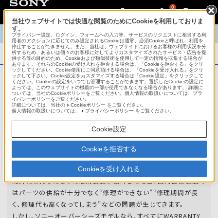
0
当社ウェブサイトでは快適な閲覧のためにCookieを利用しておりま
す。
TOP
商品概要
商品情報
English
中文
プライバシー設定、ログイン、フォームへの入力等、サービスのリクエストに相当する利
用者のアクションに応じてのみ設定されるCookieは通常、必須Cookieと呼ばれ、利用を
停止することができません。また、当社は、ウェブサイトにおけるお客様の利用状況を分
析するため、あるいは個々のお客様に対してよりカスタマイズされたサービス・広告を提
商品概要
供する等の目的のため、Cookieおよび類似技術を使用して一定の情報を収集する場合が
あります。それらのCookieの受け入れを拒否する場合は、「Cookieを拒否する」をクリ
ックしてください。Cookie使用にご同意頂ける場合は、「Cookieを受け入れる」をクリ
ックして下さい。Cookie設定をカスタマイズする場合は「Cookie設定」をクリックして
ください。Cookieの設定をいつでも管理することができます。選択したCookieの設定に
アフターサービス
よっては、このウェブサイトの機能の一部が使用できなくなる場合があります。 詳細に
ついては、当社のCookieポリシーをご覧ください。個人情報の取扱いについては、プラ
イバシーポリシーをご覧ください。
詳細については、当社の
Cookieポリシー
をご覧ください。
オーバーシーズモデルは、いろいろな国
個人情報の取扱いについては、
プライバシーポリシー
をご覧ください。
や
地域で共通の保証を実施しています。
Cookie設定
世界47の国や地域で共通の保証サービスを実施し
Cookieを拒否する
ています。
Cookieを受け入れる
海外にお持ちになった電気製品が故障した場合、国内仕様製品で
はパーツの供給が十分でなく“修理ができない”“修理期間が長
く、修理代も高くなってしまう”などの問題が生じてきます。
しかし、ソニーオーバーシーズモデルなら、すべてにWARRANTY