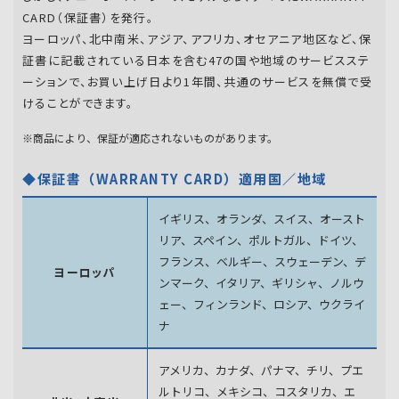
CARD（保証書）を発行。
ヨーロッパ、北中南米、アジア、アフリカ、オセアニア地区など、保
証書に記載されている日本を含む47の国や地域のサービスステ
ーションで、お買い上げ日より1年間、共通のサービスを無償で受
けることができます。
※商品により、保証が適応されないものがあります。
◆保証書（WARRANTY CARD）適用国／地域
イギリス、オランダ、スイス、オースト
リア、スペイン、
ポルトガル、ドイツ、
フランス、ベルギー、スウェーデン、
デ
ヨーロッパ
ンマーク、イタリア、ギリシャ、ノルウ
ェー、フィンランド、
ロシア、ウクライ
ナ
アメリカ、カナダ、パナマ、チリ、プエ
ルトリコ、メキシコ、
コスタリカ、エ