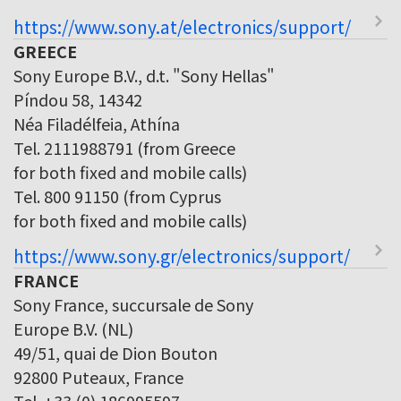
https://www.sony.at/electronics/support/
GREECE
Sony Europe B.V., d.t. "Sony Hellas"
Píndou 58, 14342
Néa Filadélfeia, Athína
Tel. 2111988791 (from Greece
for both fixed and mobile calls)
Tel. 800 91150 (from Cyprus
for both fixed and mobile calls)
https://www.sony.gr/electronics/support/
FRANCE
Sony France, succursale de Sony
Europe B.V. (NL)
49/51, quai de Dion Bouton
92800 Puteaux, France
Tel. +33 (0) 186995597