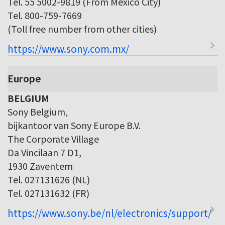
Tel. 55 5002-9819 (From Mexico City)
Tel. 800-759-7669
(Toll free number from other cities)
https://www.sony.com.mx/
Europe
BELGIUM
Sony Belgium,
bijkantoor van Sony Europe B.V.
The Corporate Village
Da Vincilaan 7 D1,
1930 Zaventem
Tel. 027131626 (NL)
Tel. 027131632 (FR)
https://www.sony.be/nl/electronics/support/