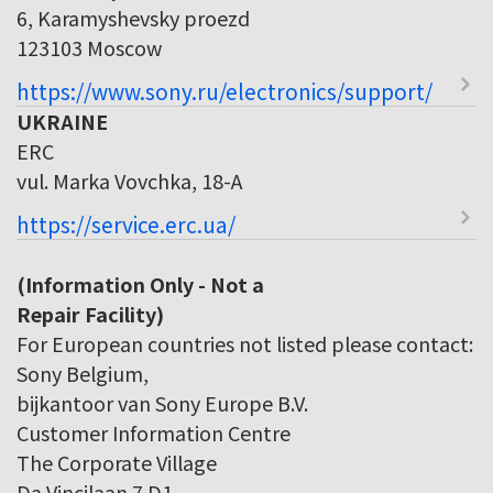
6, Karamyshevsky proezd
123103 Moscow
https://www.sony.ru/electronics/support/
UKRAINE
ERC
vul. Marka Vovchka, 18-A
https://service.erc.ua/
(Information Only - Not a
Repair Facility)
For European countries not listed please contact:
Sony Belgium,
bijkantoor van Sony Europe B.V.
Customer Information Centre
The Corporate Village
Da Vincilaan 7 D1,