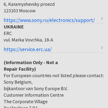
6, Karamyshevsky proezd
123103 Moscow
https://www.sony.ru/electronics/support/
UKRAINE
ERC
vul. Marka Vovchka, 18-A
https://service.erc.ua/
(Information Only - Not a
Repair Facility)
For European countries not listed please contact:
Sony Belgium,
bijkantoor van Sony Europe B.V.
Customer Information Centre
The Corporate Village
Da Vincilaan 7 D1,