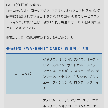
CARD（保証書）を発行。
ヨーロッパ、北中南米、アジア、アフリカ、オセアニア地区など、保
証書に記載されている日本を含む47の国や地域のサービスステ
ーションで、お買い上げ日より1年間、共通のサービスを無償で受
けることができます。
※商品により、保証が適応されないものがあります。
◆保証書（WARRANTY CARD）適用国／地域
イギリス、オランダ、スイス、オースト
リア、スペイン、
ポルトガル、ドイツ、
フランス、ベルギー、スウェーデン、
デ
ヨーロッパ
ンマーク、イタリア、ギリシャ、ノルウ
ェー、フィンランド、
ロシア、ウクライ
ナ
アメリカ、カナダ、パナマ、チリ、プエ
ルトリコ、メキシコ、
コスタリカ、エ