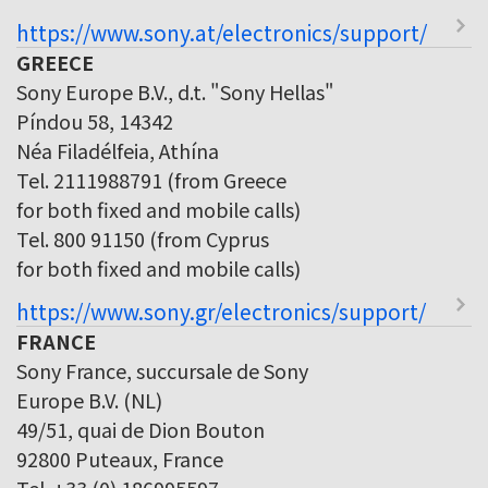
https://www.sony.at/electronics/support/
GREECE
Sony Europe B.V., d.t. "Sony Hellas"
Píndou 58, 14342
Néa Filadélfeia, Athína
Tel. 2111988791 (from Greece
for both fixed and mobile calls)
Tel. 800 91150 (from Cyprus
for both fixed and mobile calls)
https://www.sony.gr/electronics/support/
FRANCE
Sony France, succursale de Sony
Europe B.V. (NL)
49/51, quai de Dion Bouton
92800 Puteaux, France
Tel. +33 (0) 186995597