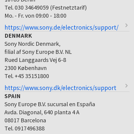
Tel. 030 34649059 (Festnetztarif)
Mo. - Fr. von 09:00 - 18:00
https://www.sony.de/electronics/support/
DENMARK
Sony Nordic Denmark,
filial af Sony Europe B.V. NL
Rued Langgaards Vej 6-8
2300 København
Tel. +45 35151800
https://www.sony.dk/electronics/support
SPAIN
Sony Europe B.V. sucursal en España
Avda. Diagonal, 640 planta 4 A
08017 Barcelona
Tel. 0917496388