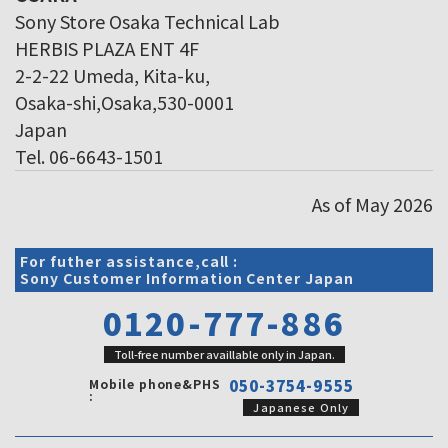
Sony Store Osaka Technical Lab
HERBIS PLAZA ENT 4F
2-2-22 Umeda, Kita-ku,
Osaka-shi,Osaka,530-0001
Japan
Tel. 06-6643-1501
As of May 2026
For futher assistance,call :
Sony Customer Information Center Japan
0120-777-886
Toll-free number availlable only in Japan.
Mobile phone&PHS
050-3754-9555
:
Japanese Only