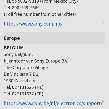
Tel. 55 5002-9819 (From Mexico City)
Tel. 800-759-7669
(Toll free number from other cities)
https://www.sony.com.mx/
Europe
BELGIUM
Sony Belgium,
bijkantoor van Sony Europe B.V.
The Corporate Village
Da Vincilaan 7 D1,
1930 Zaventem
Tel. 027131626 (NL)
Tel. 027131632 (FR)
https://www.sony.be/nl/electronics/support/