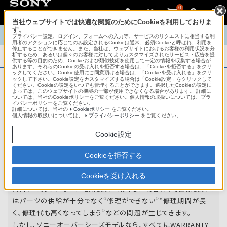
0
当社ウェブサイトでは快適な閲覧のためにCookieを利用しておりま
す。
TOP
商品概要
商品情報
English
中文
プライバシー設定、ログイン、フォームへの入力等、サービスのリクエストに相当する利
用者のアクションに応じてのみ設定されるCookieは通常、必須Cookieと呼ばれ、利用を
停止することができません。また、当社は、ウェブサイトにおけるお客様の利用状況を分
析するため、あるいは個々のお客様に対してよりカスタマイズされたサービス・広告を提
商品概要
供する等の目的のため、Cookieおよび類似技術を使用して一定の情報を収集する場合が
あります。それらのCookieの受け入れを拒否する場合は、「Cookieを拒否する」をクリ
ックしてください。Cookie使用にご同意頂ける場合は、「Cookieを受け入れる」をクリ
ックして下さい。Cookie設定をカスタマイズする場合は「Cookie設定」をクリックして
ください。Cookieの設定をいつでも管理することができます。選択したCookieの設定に
アフターサービス
よっては、このウェブサイトの機能の一部が使用できなくなる場合があります。 詳細に
ついては、当社のCookieポリシーをご覧ください。個人情報の取扱いについては、プラ
イバシーポリシーをご覧ください。
詳細については、当社の
Cookieポリシー
をご覧ください。
オーバーシーズモデルは、いろいろな国
個人情報の取扱いについては、
プライバシーポリシー
をご覧ください。
や
地域で共通の保証を実施しています。
Cookie設定
世界47の国や地域で共通の保証サービスを実施し
Cookieを拒否する
ています。
Cookieを受け入れる
海外にお持ちになった電気製品が故障した場合、国内仕様製品で
はパーツの供給が十分でなく“修理ができない”“修理期間が長
く、修理代も高くなってしまう”などの問題が生じてきます。
しかし、ソニーオーバーシーズモデルなら、すべてにWARRANTY