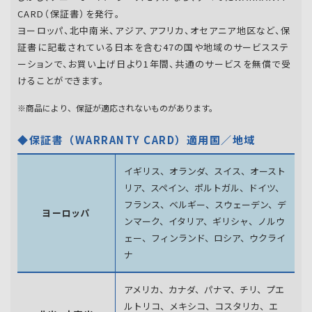
CARD（保証書）を発行。
ヨーロッパ、北中南米、アジア、アフリカ、オセアニア地区など、保
証書に記載されている日本を含む47の国や地域のサービスステ
ーションで、お買い上げ日より1年間、共通のサービスを無償で受
けることができます。
※商品により、保証が適応されないものがあります。
◆保証書（WARRANTY CARD）適用国／地域
イギリス、オランダ、スイス、オースト
リア、スペイン、
ポルトガル、ドイツ、
フランス、ベルギー、スウェーデン、
デ
ヨーロッパ
ンマーク、イタリア、ギリシャ、ノルウ
ェー、フィンランド、
ロシア、ウクライ
ナ
アメリカ、カナダ、パナマ、チリ、プエ
ルトリコ、メキシコ、
コスタリカ、エ