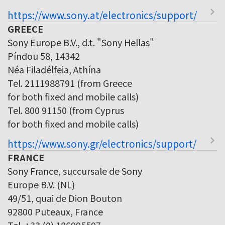
https://www.sony.at/electronics/support/
GREECE
Sony Europe B.V., d.t. "Sony Hellas"
Píndou 58, 14342
Néa Filadélfeia, Athína
Tel. 2111988791 (from Greece
for both fixed and mobile calls)
Tel. 800 91150 (from Cyprus
for both fixed and mobile calls)
https://www.sony.gr/electronics/support/
FRANCE
Sony France, succursale de Sony
Europe B.V. (NL)
49/51, quai de Dion Bouton
92800 Puteaux, France
Tel. +33 (0) 186995597