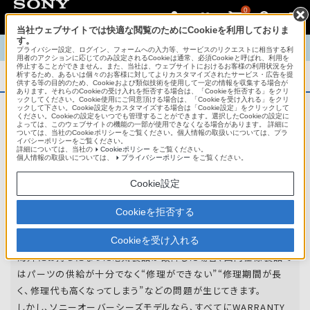
0
当社ウェブサイトでは快適な閲覧のためにCookieを利用しておりま
す。
TOP
商品概要
商品情報
English
中文
プライバシー設定、ログイン、フォームへの入力等、サービスのリクエストに相当する利
用者のアクションに応じてのみ設定されるCookieは通常、必須Cookieと呼ばれ、利用を
停止することができません。また、当社は、ウェブサイトにおけるお客様の利用状況を分
析するため、あるいは個々のお客様に対してよりカスタマイズされたサービス・広告を提
商品概要
供する等の目的のため、Cookieおよび類似技術を使用して一定の情報を収集する場合が
あります。それらのCookieの受け入れを拒否する場合は、「Cookieを拒否する」をクリ
ックしてください。Cookie使用にご同意頂ける場合は、「Cookieを受け入れる」をクリ
ックして下さい。Cookie設定をカスタマイズする場合は「Cookie設定」をクリックして
ください。Cookieの設定をいつでも管理することができます。選択したCookieの設定に
アフターサービス
よっては、このウェブサイトの機能の一部が使用できなくなる場合があります。 詳細に
ついては、当社のCookieポリシーをご覧ください。個人情報の取扱いについては、プラ
イバシーポリシーをご覧ください。
詳細については、当社の
Cookieポリシー
をご覧ください。
オーバーシーズモデルは、いろいろな国
個人情報の取扱いについては、
プライバシーポリシー
をご覧ください。
や
地域で共通の保証を実施しています。
Cookie設定
世界47の国や地域で共通の保証サービスを実施し
Cookieを拒否する
ています。
Cookieを受け入れる
海外にお持ちになった電気製品が故障した場合、国内仕様製品で
はパーツの供給が十分でなく“修理ができない”“修理期間が長
く、修理代も高くなってしまう”などの問題が生じてきます。
しかし、ソニーオーバーシーズモデルなら、すべてにWARRANTY