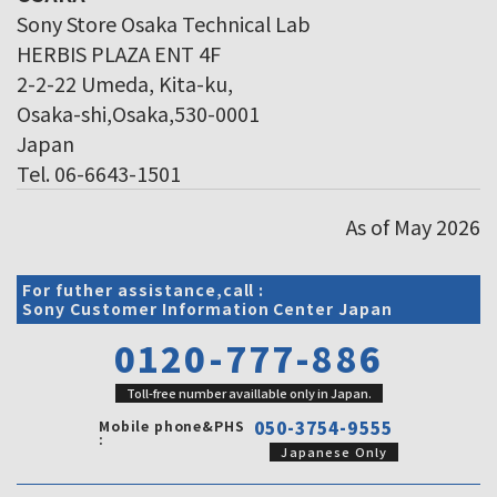
Sony Store Osaka Technical Lab
HERBIS PLAZA ENT 4F
2-2-22 Umeda, Kita-ku,
Osaka-shi,Osaka,530-0001
Japan
Tel. 06-6643-1501
As of May 2026
For futher assistance,call :
Sony Customer Information Center Japan
0120-777-886
Toll-free number availlable only in Japan.
Mobile phone&PHS
050-3754-9555
:
Japanese Only