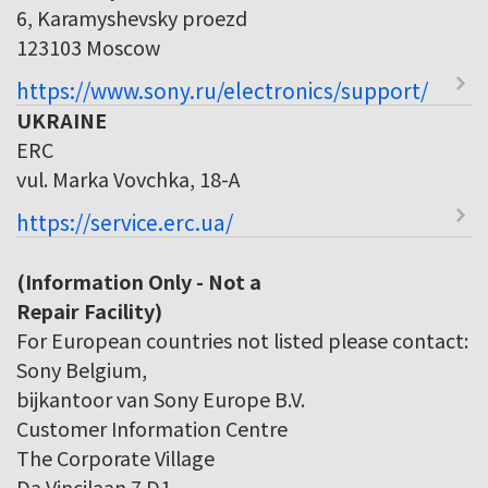
6, Karamyshevsky proezd
123103 Moscow
https://www.sony.ru/electronics/support/
UKRAINE
ERC
vul. Marka Vovchka, 18-A
https://service.erc.ua/
(Information Only - Not a
Repair Facility)
For European countries not listed please contact:
Sony Belgium,
bijkantoor van Sony Europe B.V.
Customer Information Centre
The Corporate Village
Da Vincilaan 7 D1,