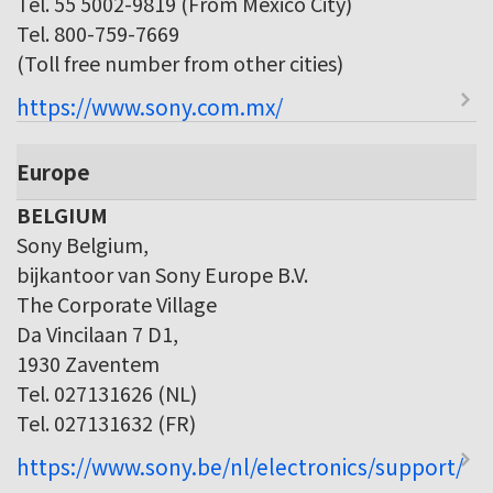
Tel. 55 5002-9819 (From Mexico City)
Tel. 800-759-7669
(Toll free number from other cities)
https://www.sony.com.mx/
Europe
BELGIUM
Sony Belgium,
bijkantoor van Sony Europe B.V.
The Corporate Village
Da Vincilaan 7 D1,
1930 Zaventem
Tel. 027131626 (NL)
Tel. 027131632 (FR)
https://www.sony.be/nl/electronics/support/