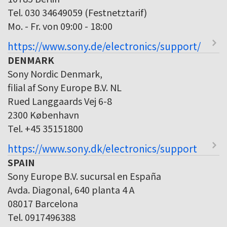
Tel. 030 34649059 (Festnetztarif)
Mo. - Fr. von 09:00 - 18:00
https://www.sony.de/electronics/support/
DENMARK
Sony Nordic Denmark,
filial af Sony Europe B.V. NL
Rued Langgaards Vej 6-8
2300 København
Tel. +45 35151800
https://www.sony.dk/electronics/support
SPAIN
Sony Europe B.V. sucursal en España
Avda. Diagonal, 640 planta 4 A
08017 Barcelona
Tel. 0917496388