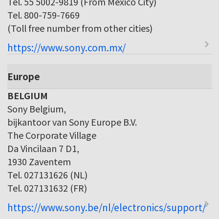
Tel. 55 5002-9819 (From Mexico City)
Tel. 800-759-7669
(Toll free number from other cities)
https://www.sony.com.mx/
Europe
BELGIUM
Sony Belgium,
bijkantoor van Sony Europe B.V.
The Corporate Village
Da Vincilaan 7 D1,
1930 Zaventem
Tel. 027131626 (NL)
Tel. 027131632 (FR)
https://www.sony.be/nl/electronics/support/