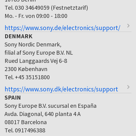
Tel. 030 34649059 (Festnetztarif)
Mo. - Fr. von 09:00 - 18:00
https://www.sony.de/electronics/support/
DENMARK
Sony Nordic Denmark,
filial af Sony Europe B.V. NL
Rued Langgaards Vej 6-8
2300 København
Tel. +45 35151800
https://www.sony.dk/electronics/support
SPAIN
Sony Europe B.V. sucursal en España
Avda. Diagonal, 640 planta 4 A
08017 Barcelona
Tel. 0917496388