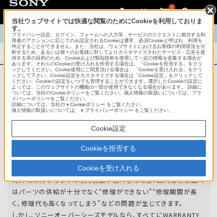
0
当社ウェブサイトでは快適な閲覧のためにCookieを利用しておりま
す。
TOP
商品概要
商品情報
English
中文
プライバシー設定、ログイン、フォームへの入力等、サービスのリクエストに相当する利
用者のアクションに応じてのみ設定されるCookieは通常、必須Cookieと呼ばれ、利用を
停止することができません。また、当社は、ウェブサイトにおけるお客様の利用状況を分
析するため、あるいは個々のお客様に対してよりカスタマイズされたサービス・広告を提
商品概要
供する等の目的のため、Cookieおよび類似技術を使用して一定の情報を収集する場合が
あります。それらのCookieの受け入れを拒否する場合は、「Cookieを拒否する」をクリ
ックしてください。Cookie使用にご同意頂ける場合は、「Cookieを受け入れる」をクリ
ックして下さい。Cookie設定をカスタマイズする場合は「Cookie設定」をクリックして
ください。Cookieの設定をいつでも管理することができます。選択したCookieの設定に
アフターサービス
よっては、このウェブサイトの機能の一部が使用できなくなる場合があります。 詳細に
ついては、当社のCookieポリシーをご覧ください。個人情報の取扱いについては、プラ
イバシーポリシーをご覧ください。
詳細については、当社の
Cookieポリシー
をご覧ください。
オーバーシーズモデルは、いろいろな国
個人情報の取扱いについては、
プライバシーポリシー
をご覧ください。
や
地域で共通の保証を実施しています。
Cookie設定
世界47の国や地域で共通の保証サービスを実施し
Cookieを拒否する
ています。
Cookieを受け入れる
海外にお持ちになった電気製品が故障した場合、国内仕様製品で
はパーツの供給が十分でなく“修理ができない”“修理期間が長
く、修理代も高くなってしまう”などの問題が生じてきます。
しかし、ソニーオーバーシーズモデルなら、すべてにWARRANTY