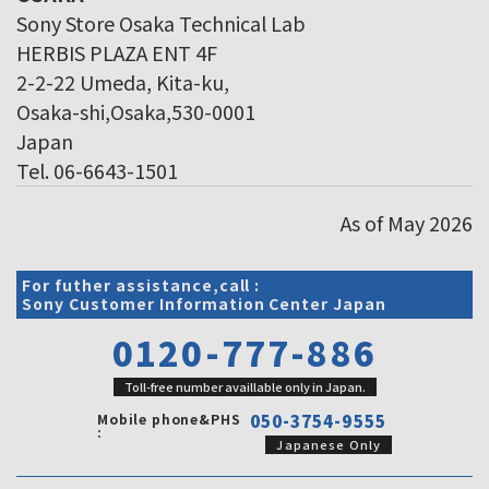
Sony Store Osaka Technical Lab
HERBIS PLAZA ENT 4F
2-2-22 Umeda, Kita-ku,
Osaka-shi,Osaka,530-0001
Japan
Tel. 06-6643-1501
As of May 2026
For futher assistance,call :
Sony Customer Information Center Japan
0120-777-886
Toll-free number availlable only in Japan.
Mobile phone&PHS
050-3754-9555
:
Japanese Only