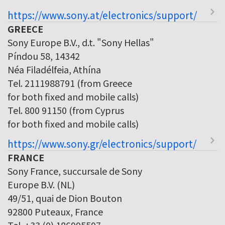
https://www.sony.at/electronics/support/
GREECE
Sony Europe B.V., d.t. "Sony Hellas"
Píndou 58, 14342
Néa Filadélfeia, Athína
Tel. 2111988791 (from Greece
for both fixed and mobile calls)
Tel. 800 91150 (from Cyprus
for both fixed and mobile calls)
https://www.sony.gr/electronics/support/
FRANCE
Sony France, succursale de Sony
Europe B.V. (NL)
49/51, quai de Dion Bouton
92800 Puteaux, France
Tel. +33 (0) 186995597