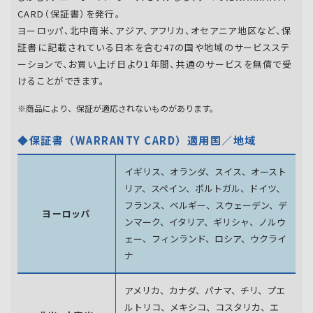
CARD（保証書）を発行。
ヨーロッパ、北中南米、アジア、アフリカ、オセアニア地区など、保
証書に記載されている日本を含む47の国や地域のサービスステ
ーションで、お買い上げ日より1年間、共通のサービスを無償で受
けることができます。
※商品により、保証が適応されないものがあります。
◆保証書（WARRANTY CARD）適用国／地域
イギリス、オランダ、スイス、オースト
リア、スペイン、
ポルトガル、ドイツ、
フランス、ベルギー、スウェーデン、
デ
ヨーロッパ
ンマーク、イタリア、ギリシャ、ノルウ
ェー、フィンランド、
ロシア、ウクライ
ナ
アメリカ、カナダ、パナマ、チリ、プエ
ルトリコ、メキシコ、
コスタリカ、エ