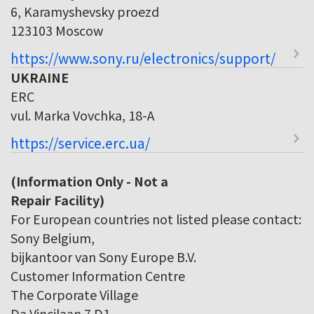
6, Karamyshevsky proezd
123103 Moscow
https://www.sony.ru/electronics/support/
UKRAINE
ERC
vul. Marka Vovchka, 18-A
https://service.erc.ua/
(Information Only - Not a
Repair Facility)
For European countries not listed please contact:
Sony Belgium,
bijkantoor van Sony Europe B.V.
Customer Information Centre
The Corporate Village
Da Vincilaan 7 D1,