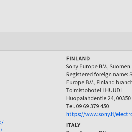
FINLAND
Sony Europe B.V., Suomen s
Registered foreign name: 
Europe B.V., Finland branc
Toimistohotelli HUUDI
Huopalahdentie 24, 00350 
Tel. 09 69 379 450
https://www.sony.fi/elect
t/
ITALY
/