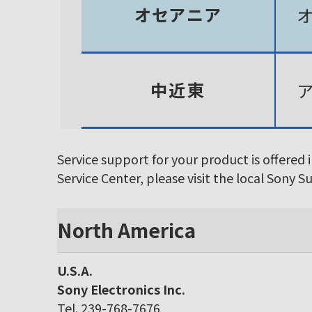
オセアニア
中近東
Service support for your product is offered 
Service Center, please visit the local Sony 
North America
U.S.A.
Sony Electronics Inc.
Tel. 239-768-7676