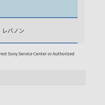
、レバノン
arest Sony Service Center or Authorized