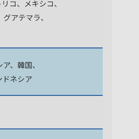
トリコ、メキシコ、
、グアテマラ、
シア、韓国、
ンドネシア