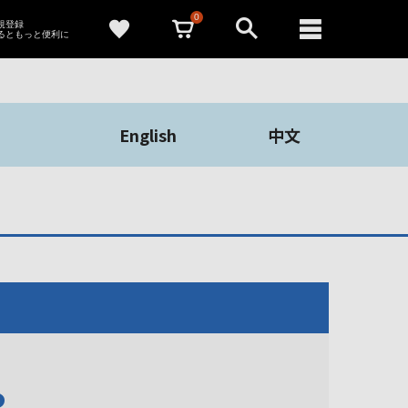
0
新規登録
るともっと便利に
English
中文
や