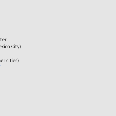
ter
xico City)
r cities)
/