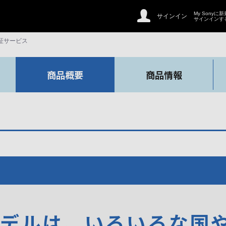
My Sonyに
サインイン
サインインす
証サービス
商品概要
商品情報
モデルは、いろいろな国