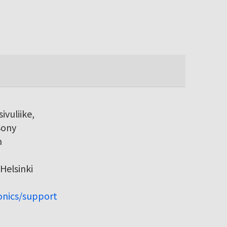
ivuliike,
Sony
h
Helsinki
ronics/support