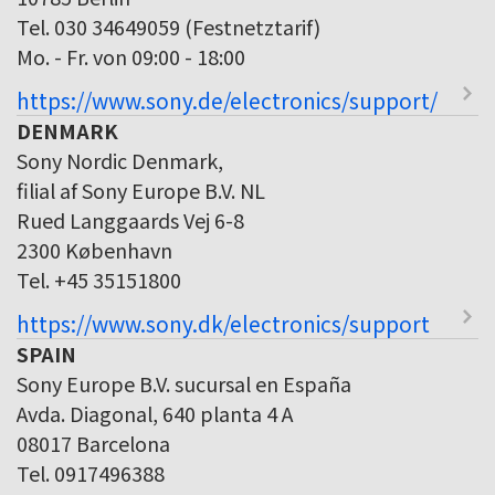
Tel. 030 34649059 (Festnetztarif)
Mo. - Fr. von 09:00 - 18:00
https://www.sony.de/electronics/support/
DENMARK
Sony Nordic Denmark,
filial af Sony Europe B.V. NL
Rued Langgaards Vej 6-8
2300 København
Tel. +45 35151800
https://www.sony.dk/electronics/support
SPAIN
Sony Europe B.V. sucursal en España
Avda. Diagonal, 640 planta 4 A
08017 Barcelona
Tel. 0917496388