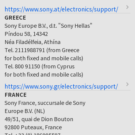
https://www.sony.at/electronics/support/
GREECE
Sony Europe B.V., d.t. "Sony Hellas"
Píndou 58, 14342
Néa Filadélfeia, Athína
Tel. 2111988791 (from Greece
for both fixed and mobile calls)
Tel. 800 91150 (from Cyprus
for both fixed and mobile calls)
https://www.sony.gr/electronics/support/
FRANCE
Sony France, succursale de Sony
Europe B.V. (NL)
49/51, quai de Dion Bouton
92800 Puteaux, France
Tel. +33 (0) 186995597