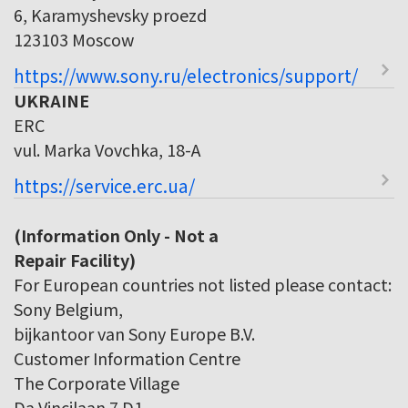
6, Karamyshevsky proezd
123103 Moscow
https://www.sony.ru/electronics/support/
UKRAINE
ERC
vul. Marka Vovchka, 18-A
https://service.erc.ua/
(Information Only - Not a
Repair Facility)
For European countries not listed please contact:
Sony Belgium,
bijkantoor van Sony Europe B.V.
Customer Information Centre
The Corporate Village
Da Vincilaan 7 D1,