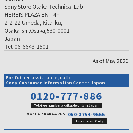
Sony Store Osaka Technical Lab
HERBIS PLAZA ENT 4F
2-2-22 Umeda, Kita-ku,
Osaka-shi,Osaka,530-0001
Japan
Tel. 06-6643-1501
As of May 2026
For futher assistance,call :
Sony Customer Information Center Japan
0120-777-886
Toll-free number availlable only in Japan.
Mobile phone&PHS
050-3754-9555
:
Japanese Only