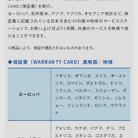
CARD（保証書）を発行。
ヨーロッパ、北中南米、アジア、アフリカ、オセアニア地区など、保
証書に記載されている日本を含む47の国や地域のサービスステ
ーションで、お買い上げ日より1年間、共通のサービスを無償で受
けることができます。
※商品により、保証が適応されないものがあります。
◆保証書（WARRANTY CARD）適用国／地域
イギリス、オランダ、スイス、オースト
リア、スペイン、
ポルトガル、ドイツ、
フランス、ベルギー、スウェーデン、
デ
ヨーロッパ
ンマーク、イタリア、ギリシャ、ノルウ
ェー、フィンランド、
ロシア、ウクライ
ナ
アメリカ、カナダ、パナマ、チリ、プエ
ルトリコ、メキシコ、
コスタリカ、エ