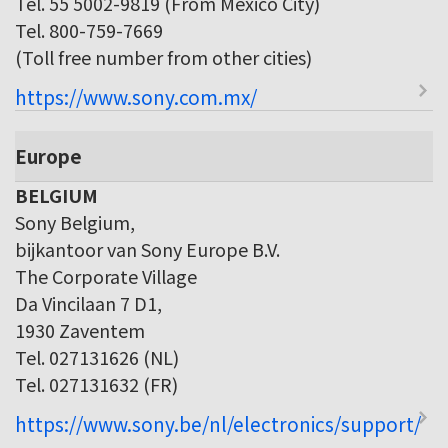
Tel. 55 5002-9819 (From Mexico City)
Tel. 800-759-7669
(Toll free number from other cities)
https://www.sony.com.mx/
Europe
BELGIUM
Sony Belgium,
bijkantoor van Sony Europe B.V.
The Corporate Village
Da Vincilaan 7 D1,
1930 Zaventem
Tel. 027131626 (NL)
Tel. 027131632 (FR)
https://www.sony.be/nl/electronics/support/