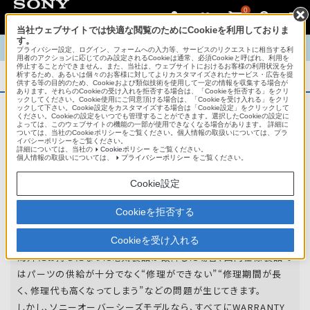
0
当社ウェブサイトでは快適な閲覧のためにCookieを利用しておりま
す。
TOP
商品概要
商品情報
English
中文
プライバシー設定、ログイン、フォームへの入力等、サービスのリクエストに相当する利
用者のアクションに応じてのみ設定されるCookieは通常、必須Cookieと呼ばれ、利用を
停止することができません。また、当社は、ウェブサイトにおけるお客様の利用状況を分
析するため、あるいは個々のお客様に対してよりカスタマイズされたサービス・広告を提
商品概要
供する等の目的のため、Cookieおよび類似技術を使用して一定の情報を収集する場合が
あります。それらのCookieの受け入れを拒否する場合は、「Cookieを拒否する」をクリ
ックしてください。Cookie使用にご同意頂ける場合は、「Cookieを受け入れる」をクリ
ックして下さい。Cookie設定をカスタマイズする場合は「Cookie設定」をクリックして
ください。Cookieの設定をいつでも管理することができます。選択したCookieの設定に
アフターサービス
よっては、このウェブサイトの機能の一部が使用できなくなる場合があります。 詳細に
ついては、当社のCookieポリシーをご覧ください。個人情報の取扱いについては、プラ
イバシーポリシーをご覧ください。
詳細については、当社の
Cookieポリシー
をご覧ください。
オーバーシーズモデルは、いろいろな国
個人情報の取扱いについては、
プライバシーポリシー
をご覧ください。
や
地域で共通の保証を実施しています。
Cookie設定
世界47の国や地域で共通の保証サービスを実施し
Cookieを拒否する
ています。
Cookieを受け入れる
海外にお持ちになった電気製品が故障した場合、国内仕様製品で
はパーツの供給が十分でなく“修理ができない”“修理期間が長
く、修理代も高くなってしまう”などの問題が生じてきます。
しかし、ソニーオーバーシーズモデルなら、すべてにWARRANTY