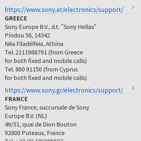
https://www.sony.at/electronics/support/
GREECE
Sony Europe B.V., d.t. "Sony Hellas"
Píndou 58, 14342
Néa Filadélfeia, Athína
Tel. 2111988791 (from Greece
for both fixed and mobile calls)
Tel. 800 91150 (from Cyprus
for both fixed and mobile calls)
https://www.sony.gr/electronics/support/
FRANCE
Sony France, succursale de Sony
Europe B.V. (NL)
49/51, quai de Dion Bouton
92800 Puteaux, France
Tel. +33 (0) 186995597