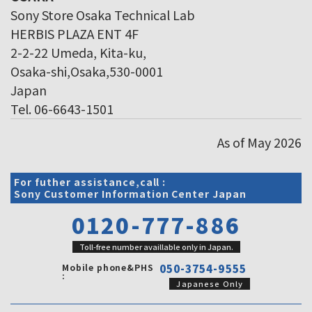
Sony Store Osaka Technical Lab
HERBIS PLAZA ENT 4F
2-2-22 Umeda, Kita-ku,
Osaka-shi,Osaka,530-0001
Japan
Tel. 06-6643-1501
As of May 2026
For futher assistance,call :
Sony Customer Information Center Japan
0120-777-886
Toll-free number availlable only in Japan.
Mobile phone&PHS
050-3754-9555
:
Japanese Only