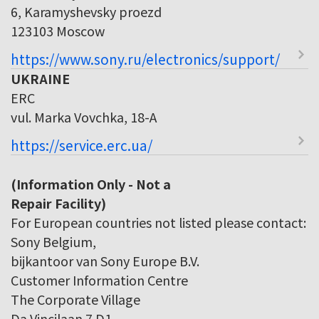
6, Karamyshevsky proezd
123103 Moscow
https://www.sony.ru/electronics/support/
UKRAINE
ERC
vul. Marka Vovchka, 18-A
https://service.erc.ua/
(Information Only - Not a
Repair Facility)
For European countries not listed please contact:
Sony Belgium,
bijkantoor van Sony Europe B.V.
Customer Information Centre
The Corporate Village
Da Vincilaan 7 D1,