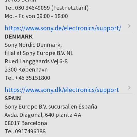
Tel. 030 34649059 (Festnetztarif)
Mo. - Fr. von 09:00 - 18:00
https://www.sony.de/electronics/support/
DENMARK
Sony Nordic Denmark,
filial af Sony Europe B.V. NL
Rued Langgaards Vej 6-8
2300 København
Tel. +45 35151800
https://www.sony.dk/electronics/support
SPAIN
Sony Europe B.V. sucursal en España
Avda. Diagonal, 640 planta 4 A
08017 Barcelona
Tel. 0917496388