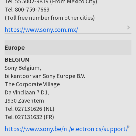
Tel. 55 5002-9819 (From Mexico City)
Tel. 800-759-7669
(Toll free number from other cities)
https://www.sony.com.mx/
Europe
BELGIUM
Sony Belgium,
bijkantoor van Sony Europe B.V.
The Corporate Village
Da Vincilaan 7 D1,
1930 Zaventem
Tel. 027131626 (NL)
Tel. 027131632 (FR)
https://www.sony.be/nl/electronics/support/