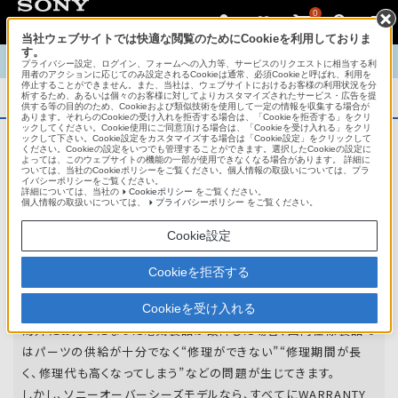
0
当社ウェブサイトでは快適な閲覧のためにCookieを利用しておりま
す。
TOP
商品概要
商品情報
English
中文
プライバシー設定、ログイン、フォームへの入力等、サービスのリクエストに相当する利
用者のアクションに応じてのみ設定されるCookieは通常、必須Cookieと呼ばれ、利用を
停止することができません。また、当社は、ウェブサイトにおけるお客様の利用状況を分
析するため、あるいは個々のお客様に対してよりカスタマイズされたサービス・広告を提
商品概要
供する等の目的のため、Cookieおよび類似技術を使用して一定の情報を収集する場合が
あります。それらのCookieの受け入れを拒否する場合は、「Cookieを拒否する」をクリ
ックしてください。Cookie使用にご同意頂ける場合は、「Cookieを受け入れる」をクリ
ックして下さい。Cookie設定をカスタマイズする場合は「Cookie設定」をクリックして
ください。Cookieの設定をいつでも管理することができます。選択したCookieの設定に
アフターサービス
よっては、このウェブサイトの機能の一部が使用できなくなる場合があります。 詳細に
ついては、当社のCookieポリシーをご覧ください。個人情報の取扱いについては、プラ
イバシーポリシーをご覧ください。
詳細については、当社の
Cookieポリシー
をご覧ください。
オーバーシーズモデルは、いろいろな国
個人情報の取扱いについては、
プライバシーポリシー
をご覧ください。
や
地域で共通の保証を実施しています。
Cookie設定
世界47の国や地域で共通の保証サービスを実施し
Cookieを拒否する
ています。
Cookieを受け入れる
海外にお持ちになった電気製品が故障した場合、国内仕様製品で
はパーツの供給が十分でなく“修理ができない”“修理期間が長
く、修理代も高くなってしまう”などの問題が生じてきます。
しかし、ソニーオーバーシーズモデルなら、すべてにWARRANTY