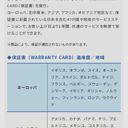
CARD（保証書）を発行。
ヨーロッパ、北中南米、アジア、アフリカ、オセアニア地区など、保
証書に記載されている日本を含む47の国や地域のサービスステ
ーションで、お買い上げ日より1年間、共通のサービスを無償で受
けることができます。
※商品により、保証が適応されないものがあります。
◆保証書（WARRANTY CARD）適用国／地域
イギリス、オランダ、スイス、オースト
リア、スペイン、
ポルトガル、ドイツ、
フランス、ベルギー、スウェーデン、
デ
ヨーロッパ
ンマーク、イタリア、ギリシャ、ノルウ
ェー、フィンランド、
ロシア、ウクライ
ナ
アメリカ、カナダ、パナマ、チリ、プエ
ルトリコ、メキシコ、
コスタリカ、エ