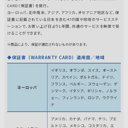
CARD（保証書）を発行。
ヨーロッパ、北中南米、アジア、アフリカ、オセアニア地区など、保
証書に記載されている日本を含む47の国や地域のサービスステ
ーションで、お買い上げ日より1年間、共通のサービスを無償で受
けることができます。
※商品により、保証が適応されないものがあります。
◆保証書（WARRANTY CARD）適用国／地域
イギリス、オランダ、スイス、オースト
リア、スペイン、
ポルトガル、ドイツ、
フランス、ベルギー、スウェーデン、
デ
ヨーロッパ
ンマーク、イタリア、ギリシャ、ノルウ
ェー、フィンランド、
ロシア、ウクライ
ナ
アメリカ、カナダ、パナマ、チリ、プエ
ルトリコ、メキシコ、
コスタリカ、エ