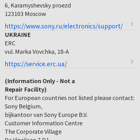
6, Karamyshevsky proezd
123103 Moscow
https://www.sony.ru/electronics/support/
UKRAINE
ERC
vul. Marka Vovchka, 18-A
https://service.erc.ua/
(Information Only - Not a
Repair Facility)
For European countries not listed please contact:
Sony Belgium,
bijkantoor van Sony Europe B.V.
Customer Information Centre
The Corporate Village
Da Vincilaan 7 D1,