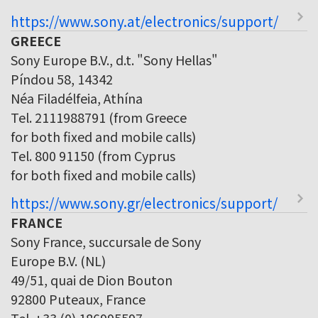
https://www.sony.at/electronics/support/
GREECE
Sony Europe B.V., d.t. "Sony Hellas"
Píndou 58, 14342
Néa Filadélfeia, Athína
Tel. 2111988791 (from Greece
for both fixed and mobile calls)
Tel. 800 91150 (from Cyprus
for both fixed and mobile calls)
https://www.sony.gr/electronics/support/
FRANCE
Sony France, succursale de Sony
Europe B.V. (NL)
49/51, quai de Dion Bouton
92800 Puteaux, France
Tel. +33 (0) 186995597