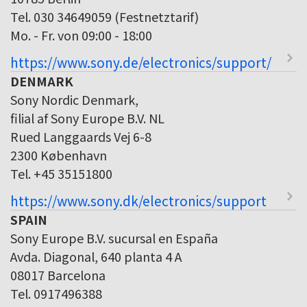
Tel. 030 34649059 (Festnetztarif)
Mo. - Fr. von 09:00 - 18:00
https://www.sony.de/electronics/support/
DENMARK
Sony Nordic Denmark,
filial af Sony Europe B.V. NL
Rued Langgaards Vej 6-8
2300 København
Tel. +45 35151800
https://www.sony.dk/electronics/support
SPAIN
Sony Europe B.V. sucursal en España
Avda. Diagonal, 640 planta 4 A
08017 Barcelona
Tel. 0917496388