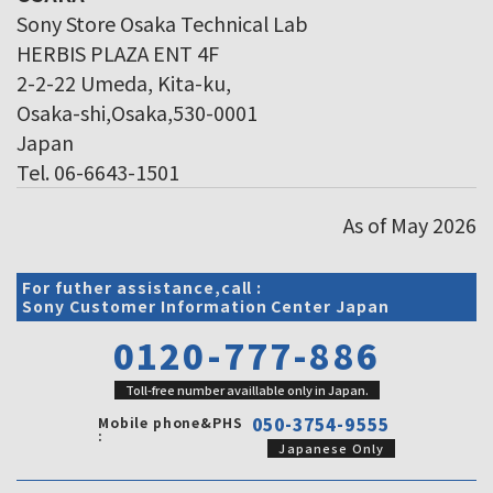
Sony Store Osaka Technical Lab
HERBIS PLAZA ENT 4F
2-2-22 Umeda, Kita-ku,
Osaka-shi,Osaka,530-0001
Japan
Tel. 06-6643-1501
As of May 2026
For futher assistance,call :
Sony Customer Information Center Japan
0120-777-886
Toll-free number availlable only in Japan.
Mobile phone&PHS
050-3754-9555
:
Japanese Only