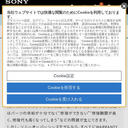
0
当社ウェブサイトでは快適な閲覧のためにCookieを利用しておりま
す。
TOP
商品概要
商品情報
English
中文
プライバシー設定、ログイン、フォームへの入力等、サービスのリクエストに相当する利
用者のアクションに応じてのみ設定されるCookieは通常、必須Cookieと呼ばれ、利用を
停止することができません。また、当社は、ウェブサイトにおけるお客様の利用状況を分
析するため、あるいは個々のお客様に対してよりカスタマイズされたサービス・広告を提
商品概要
供する等の目的のため、Cookieおよび類似技術を使用して一定の情報を収集する場合が
あります。それらのCookieの受け入れを拒否する場合は、「Cookieを拒否する」をクリ
ックしてください。Cookie使用にご同意頂ける場合は、「Cookieを受け入れる」をクリ
ックして下さい。Cookie設定をカスタマイズする場合は「Cookie設定」をクリックして
ください。Cookieの設定をいつでも管理することができます。選択したCookieの設定に
アフターサービス
よっては、このウェブサイトの機能の一部が使用できなくなる場合があります。 詳細に
ついては、当社のCookieポリシーをご覧ください。個人情報の取扱いについては、プラ
イバシーポリシーをご覧ください。
詳細については、当社の
Cookieポリシー
をご覧ください。
オーバーシーズモデルは、いろいろな国
個人情報の取扱いについては、
プライバシーポリシー
をご覧ください。
や
地域で共通の保証を実施しています。
Cookie設定
世界47の国や地域で共通の保証サービスを実施し
Cookieを拒否する
ています。
Cookieを受け入れる
海外にお持ちになった電気製品が故障した場合、国内仕様製品で
はパーツの供給が十分でなく“修理ができない”“修理期間が長
く、修理代も高くなってしまう”などの問題が生じてきます。
しかし、ソニーオーバーシーズモデルなら、すべてにWARRANTY