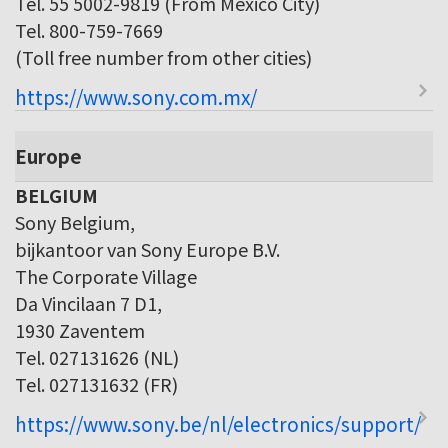
Tel. 55 5002-9819 (From Mexico City)
Tel. 800-759-7669
(Toll free number from other cities)
https://www.sony.com.mx/
Europe
BELGIUM
Sony Belgium,
bijkantoor van Sony Europe B.V.
The Corporate Village
Da Vincilaan 7 D1,
1930 Zaventem
Tel. 027131626 (NL)
Tel. 027131632 (FR)
https://www.sony.be/nl/electronics/support/