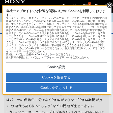
0
当社ウェブサイトでは快適な閲覧のためにCookieを利用しておりま
す。
TOP
商品概要
商品情報
English
中文
プライバシー設定、ログイン、フォームへの入力等、サービスのリクエストに相当する利
用者のアクションに応じてのみ設定されるCookieは通常、必須Cookieと呼ばれ、利用を
停止することができません。また、当社は、ウェブサイトにおけるお客様の利用状況を分
析するため、あるいは個々のお客様に対してよりカスタマイズされたサービス・広告を提
商品概要
供する等の目的のため、Cookieおよび類似技術を使用して一定の情報を収集する場合が
あります。それらのCookieの受け入れを拒否する場合は、「Cookieを拒否する」をクリ
ックしてください。Cookie使用にご同意頂ける場合は、「Cookieを受け入れる」をクリ
ックして下さい。Cookie設定をカスタマイズする場合は「Cookie設定」をクリックして
ください。Cookieの設定をいつでも管理することができます。選択したCookieの設定に
アフターサービス
よっては、このウェブサイトの機能の一部が使用できなくなる場合があります。 詳細に
ついては、当社のCookieポリシーをご覧ください。個人情報の取扱いについては、プラ
イバシーポリシーをご覧ください。
詳細については、当社の
Cookieポリシー
をご覧ください。
オーバーシーズモデルは、いろいろな国
個人情報の取扱いについては、
プライバシーポリシー
をご覧ください。
や
地域で共通の保証を実施しています。
Cookie設定
世界47の国や地域で共通の保証サービスを実施し
Cookieを拒否する
ています。
Cookieを受け入れる
海外にお持ちになった電気製品が故障した場合、国内仕様製品で
はパーツの供給が十分でなく“修理ができない”“修理期間が長
く、修理代も高くなってしまう”などの問題が生じてきます。
しかし、ソニーオーバーシーズモデルなら、すべてにWARRANTY