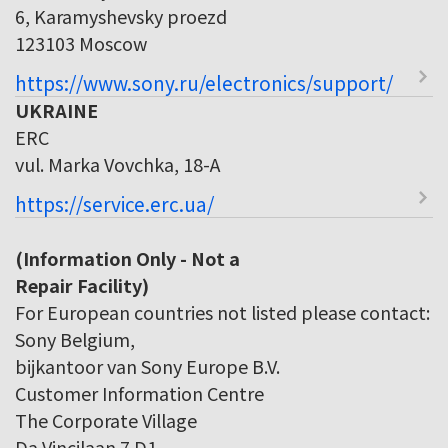
6, Karamyshevsky proezd
123103 Moscow
https://www.sony.ru/electronics/support/
UKRAINE
ERC
vul. Marka Vovchka, 18-A
https://service.erc.ua/
(Information Only - Not a
Repair Facility)
For European countries not listed please contact:
Sony Belgium,
bijkantoor van Sony Europe B.V.
Customer Information Centre
The Corporate Village
Da Vincilaan 7 D1,