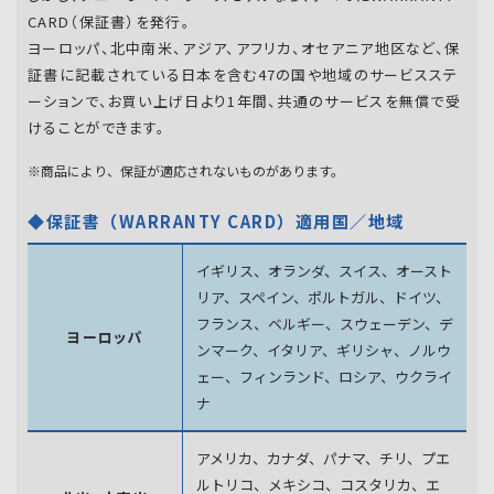
CARD（保証書）を発行。
ヨーロッパ、北中南米、アジア、アフリカ、オセアニア地区など、保
証書に記載されている日本を含む47の国や地域のサービスステ
ーションで、お買い上げ日より1年間、共通のサービスを無償で受
けることができます。
※商品により、保証が適応されないものがあります。
◆保証書（WARRANTY CARD）適用国／地域
イギリス、オランダ、スイス、オースト
リア、スペイン、
ポルトガル、ドイツ、
フランス、ベルギー、スウェーデン、
デ
ヨーロッパ
ンマーク、イタリア、ギリシャ、ノルウ
ェー、フィンランド、
ロシア、ウクライ
ナ
アメリカ、カナダ、パナマ、チリ、プエ
ルトリコ、メキシコ、
コスタリカ、エ