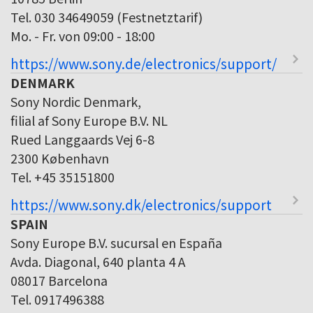
Tel. 030 34649059 (Festnetztarif)
Mo. - Fr. von 09:00 - 18:00
https://www.sony.de/electronics/support/
DENMARK
Sony Nordic Denmark,
filial af Sony Europe B.V. NL
Rued Langgaards Vej 6-8
2300 København
Tel. +45 35151800
https://www.sony.dk/electronics/support
SPAIN
Sony Europe B.V. sucursal en España
Avda. Diagonal, 640 planta 4 A
08017 Barcelona
Tel. 0917496388