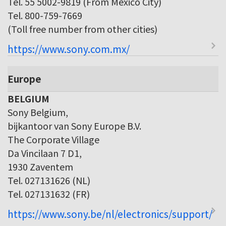
Tel. 55 5002-9819 (From Mexico City)
Tel. 800-759-7669
(Toll free number from other cities)
https://www.sony.com.mx/
Europe
BELGIUM
Sony Belgium,
bijkantoor van Sony Europe B.V.
The Corporate Village
Da Vincilaan 7 D1,
1930 Zaventem
Tel. 027131626 (NL)
Tel. 027131632 (FR)
https://www.sony.be/nl/electronics/support/