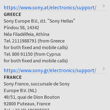
https://www.sony.at/electronics/support/
GREECE
Sony Europe B.V., d.t. "Sony Hellas"
Píndou 58, 14342
Néa Filadélfeia, Athína
Tel. 2111988791 (from Greece
for both fixed and mobile calls)
Tel. 800 91150 (from Cyprus
for both fixed and mobile calls)
https://www.sony.gr/electronics/support/
FRANCE
Sony France, succursale de Sony
Europe B.V. (NL)
49/51, quai de Dion Bouton
92800 Puteaux, France
Tel. +33 (0) 186995597