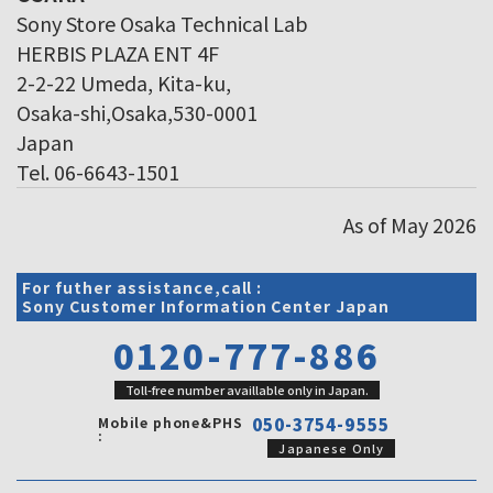
Sony Store Osaka Technical Lab
HERBIS PLAZA ENT 4F
2-2-22 Umeda, Kita-ku,
Osaka-shi,Osaka,530-0001
Japan
Tel. 06-6643-1501
As of May 2026
For futher assistance,call :
Sony Customer Information Center Japan
0120-777-886
Toll-free number availlable only in Japan.
Mobile phone&PHS
050-3754-9555
:
Japanese Only