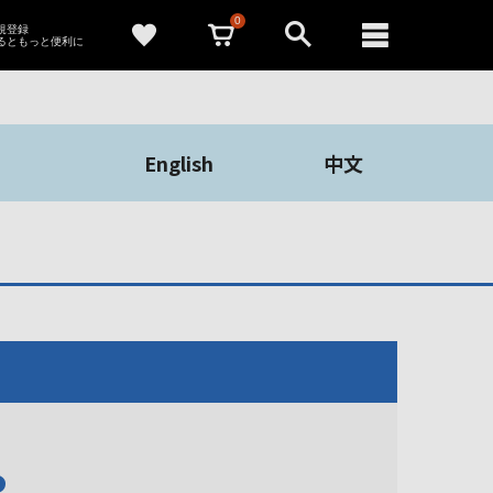
0
新規登録
るともっと便利に
English
中文
や