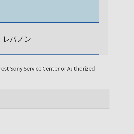
、レバノン
arest Sony Service Center or Authorized