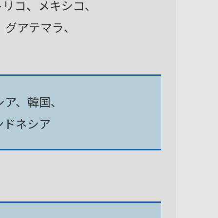
トリコ、メキシコ、
、グアテマラ、
シア、韓国、
ンドネシア