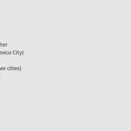
ter
xico City)
r cities)
/