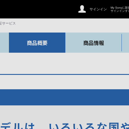
My Sonyに
サインイン
サインインす
証サービス
商品概要
商品情報
モデルは、いろいろな国