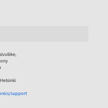
ivuliike,
Sony
h
Helsinki
ronics/support