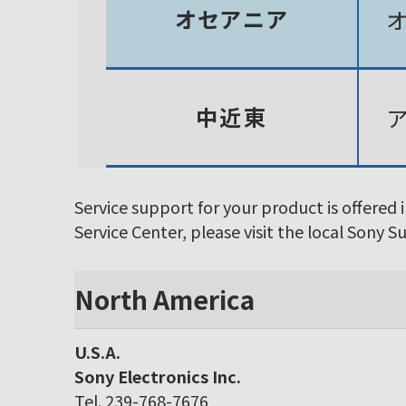
オセアニア
中近東
Service support for your product is offered 
Service Center, please visit the local Sony 
North America
U.S.A.
Sony Electronics Inc.
Tel. 239-768-7676