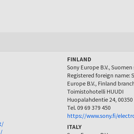
FINLAND
Sony Europe B.V., Suomen s
Registered foreign name: 
Europe B.V., Finland branc
Toimistohotelli HUUDI
Huopalahdentie 24, 00350 
Tel. 09 69 379 450
https://www.sony.fi/elect
t/
ITALY
/