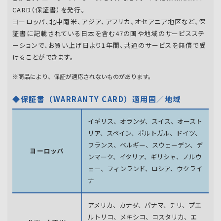
CARD（保証書）を発行。
ヨーロッパ、北中南米、アジア、アフリカ、オセアニア地区など、保
証書に記載されている日本を含む47の国や地域のサービスステ
ーションで、お買い上げ日より1年間、共通のサービスを無償で受
けることができます。
※商品により、保証が適応されないものがあります。
◆保証書（WARRANTY CARD）適用国／地域
イギリス、オランダ、スイス、オースト
リア、スペイン、
ポルトガル、ドイツ、
フランス、ベルギー、スウェーデン、
デ
ヨーロッパ
ンマーク、イタリア、ギリシャ、ノルウ
ェー、フィンランド、
ロシア、ウクライ
ナ
アメリカ、カナダ、パナマ、チリ、プエ
ルトリコ、メキシコ、
コスタリカ、エ