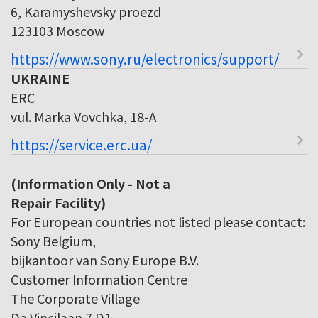
6, Karamyshevsky proezd
123103 Moscow
https://www.sony.ru/electronics/support/
UKRAINE
ERC
vul. Marka Vovchka, 18-A
https://service.erc.ua/
(Information Only - Not a
Repair Facility)
For European countries not listed please contact:
Sony Belgium,
bijkantoor van Sony Europe B.V.
Customer Information Centre
The Corporate Village
Da Vincilaan 7 D1,