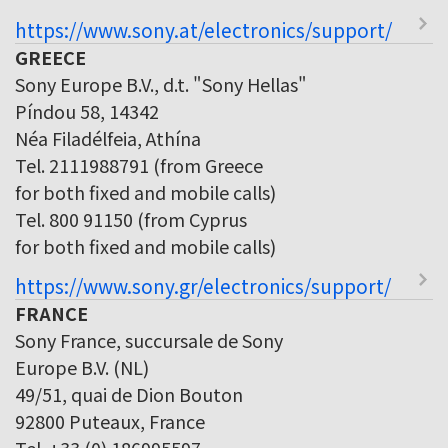
https://www.sony.at/electronics/support/
GREECE
Sony Europe B.V., d.t. "Sony Hellas"
Píndou 58, 14342
Néa Filadélfeia, Athína
Tel. 2111988791 (from Greece
for both fixed and mobile calls)
Tel. 800 91150 (from Cyprus
for both fixed and mobile calls)
https://www.sony.gr/electronics/support/
FRANCE
Sony France, succursale de Sony
Europe B.V. (NL)
49/51, quai de Dion Bouton
92800 Puteaux, France
Tel. +33 (0) 186995597