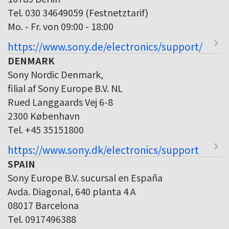
Tel. 030 34649059 (Festnetztarif)
Mo. - Fr. von 09:00 - 18:00
https://www.sony.de/electronics/support/
DENMARK
Sony Nordic Denmark,
filial af Sony Europe B.V. NL
Rued Langgaards Vej 6-8
2300 København
Tel. +45 35151800
https://www.sony.dk/electronics/support
SPAIN
Sony Europe B.V. sucursal en España
Avda. Diagonal, 640 planta 4 A
08017 Barcelona
Tel. 0917496388