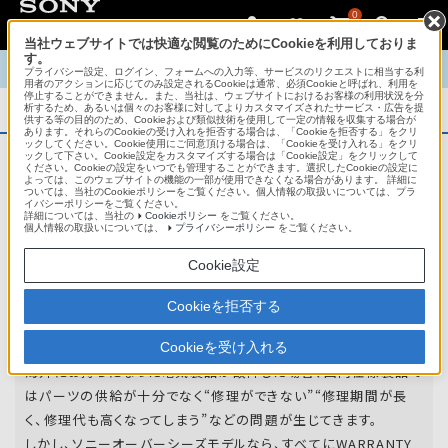
0
当社ウェブサイトでは快適な閲覧のためにCookieを利用しておりま
す。
TOP
商品概要
商品情報
English
中文
プライバシー設定、ログイン、フォームへの入力等、サービスのリクエストに相当する利
用者のアクションに応じてのみ設定されるCookieは通常、必須Cookieと呼ばれ、利用を
停止することができません。また、当社は、ウェブサイトにおけるお客様の利用状況を分
析するため、あるいは個々のお客様に対してよりカスタマイズされたサービス・広告を提
商品概要
供する等の目的のため、Cookieおよび類似技術を使用して一定の情報を収集する場合が
あります。それらのCookieの受け入れを拒否する場合は、「Cookieを拒否する」をクリ
ックしてください。Cookie使用にご同意頂ける場合は、「Cookieを受け入れる」をクリ
ックして下さい。Cookie設定をカスタマイズする場合は「Cookie設定」をクリックして
ください。Cookieの設定をいつでも管理することができます。選択したCookieの設定に
アフターサービス
よっては、このウェブサイトの機能の一部が使用できなくなる場合があります。 詳細に
ついては、当社のCookieポリシーをご覧ください。個人情報の取扱いについては、プラ
イバシーポリシーをご覧ください。
詳細については、当社の
Cookieポリシー
をご覧ください。
オーバーシーズモデルは、いろいろな国
個人情報の取扱いについては、
プライバシーポリシー
をご覧ください。
や
地域で共通の保証を実施しています。
Cookie設定
世界47の国や地域で共通の保証サービスを実施し
Cookieを拒否する
ています。
Cookieを受け入れる
海外にお持ちになった電気製品が故障した場合、国内仕様製品で
はパーツの供給が十分でなく“修理ができない”“修理期間が長
く、修理代も高くなってしまう”などの問題が生じてきます。
しかし、ソニーオーバーシーズモデルなら、すべてにWARRANTY