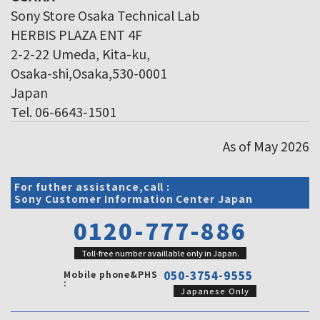
Sony Store Osaka Technical Lab
HERBIS PLAZA ENT 4F
2-2-22 Umeda, Kita-ku,
Osaka-shi,Osaka,530-0001
Japan
Tel. 06-6643-1501
As of May 2026
For futher assistance,call :
Sony Customer Information Center Japan
0120-777-886
Toll-free number availlable only in Japan.
Mobile phone&PHS
050-3754-9555
:
Japanese Only