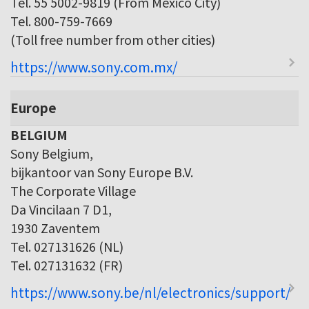
Tel. 55 5002-9819 (From Mexico City)
Tel. 800-759-7669
(Toll free number from other cities)
https://www.sony.com.mx/
Europe
BELGIUM
Sony Belgium,
bijkantoor van Sony Europe B.V.
The Corporate Village
Da Vincilaan 7 D1,
1930 Zaventem
Tel. 027131626 (NL)
Tel. 027131632 (FR)
https://www.sony.be/nl/electronics/support/