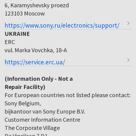
6, Karamyshevsky proezd
123103 Moscow
https://www.sony.ru/electronics/support/
UKRAINE
ERC
vul. Marka Vovchka, 18-A
https://service.erc.ua/
(Information Only - Not a
Repair Facility)
For European countries not listed please contact:
Sony Belgium,
bijkantoor van Sony Europe B.V.
Customer Information Centre
The Corporate Village
Da Vincilaan 7 D1,