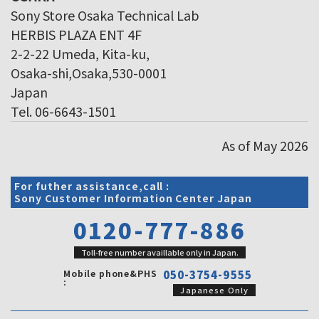
Sony Store Osaka Technical Lab
HERBIS PLAZA ENT 4F
2-2-22 Umeda, Kita-ku,
Osaka-shi,Osaka,530-0001
Japan
Tel. 06-6643-1501
As of May 2026
For futher assistance,call :
Sony Customer Information Center Japan
0120-777-886
Toll-free number availlable only in Japan.
Mobile phone&PHS
050-3754-9555
:
Japanese Only