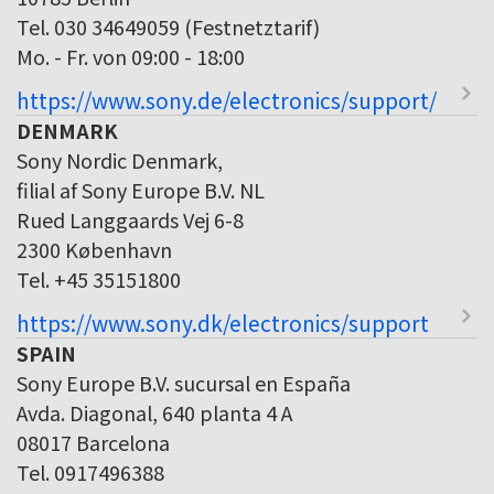
Tel. 030 34649059 (Festnetztarif)
Mo. - Fr. von 09:00 - 18:00
https://www.sony.de/electronics/support/
DENMARK
Sony Nordic Denmark,
filial af Sony Europe B.V. NL
Rued Langgaards Vej 6-8
2300 København
Tel. +45 35151800
https://www.sony.dk/electronics/support
SPAIN
Sony Europe B.V. sucursal en España
Avda. Diagonal, 640 planta 4 A
08017 Barcelona
Tel. 0917496388