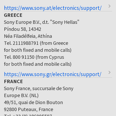
https://www.sony.at/electronics/support/
GREECE
Sony Europe B.V., d.t. "Sony Hellas"
Píndou 58, 14342
Néa Filadélfeia, Athína
Tel. 2111988791 (from Greece
for both fixed and mobile calls)
Tel. 800 91150 (from Cyprus
for both fixed and mobile calls)
https://www.sony.gr/electronics/support/
FRANCE
Sony France, succursale de Sony
Europe B.V. (NL)
49/51, quai de Dion Bouton
92800 Puteaux, France
Tel. +33 (0) 186995597