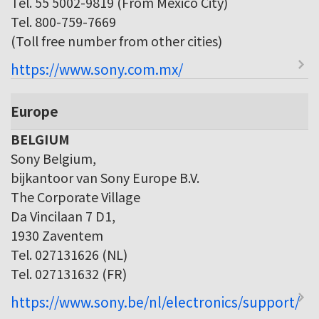
Tel. 55 5002-9819 (From Mexico City)
Tel. 800-759-7669
(Toll free number from other cities)
https://www.sony.com.mx/
Europe
BELGIUM
Sony Belgium,
bijkantoor van Sony Europe B.V.
The Corporate Village
Da Vincilaan 7 D1,
1930 Zaventem
Tel. 027131626 (NL)
Tel. 027131632 (FR)
https://www.sony.be/nl/electronics/support/