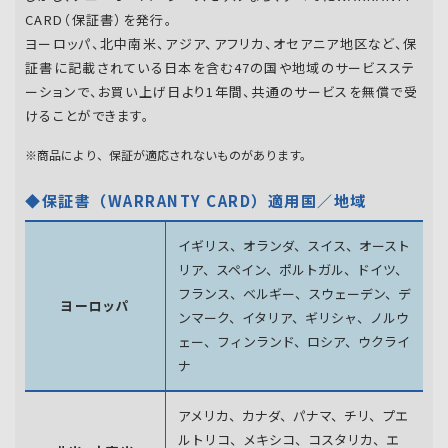
CARD（保証書）を発行。
ヨーロッパ、北中南米、アジア、アフリカ、オセアニア地区など、保
証書に記載されている日本を含む47の国や地域のサービスステ
ーションで、お買い上げ日より1年間、共通のサービスを無償で受
けることができます。
※商品により、保証が適応されないものがあります。
◆保証書（WARRANTY CARD）適用国／地域
イギリス、オランダ、スイス、オースト
リア、スペイン、
ポルトガル、ドイツ、
フランス、ベルギー、スウェーデン、
デ
ヨーロッパ
ンマーク、イタリア、ギリシャ、ノルウ
ェー、フィンランド、
ロシア、ウクライ
ナ
アメリカ、カナダ、パナマ、チリ、プエ
ルトリコ、メキシコ、
コスタリカ、エ