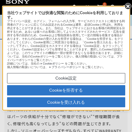
0
当社ウェブサイトでは快適な閲覧のためにCookieを利用しておりま
す。
TOP
商品概要
商品情報
English
中文
プライバシー設定、ログイン、フォームへの入力等、サービスのリクエストに相当する利
用者のアクションに応じてのみ設定されるCookieは通常、必須Cookieと呼ばれ、利用を
停止することができません。また、当社は、ウェブサイトにおけるお客様の利用状況を分
析するため、あるいは個々のお客様に対してよりカスタマイズされたサービス・広告を提
商品概要
供する等の目的のため、Cookieおよび類似技術を使用して一定の情報を収集する場合が
あります。それらのCookieの受け入れを拒否する場合は、「Cookieを拒否する」をクリ
ックしてください。Cookie使用にご同意頂ける場合は、「Cookieを受け入れる」をクリ
ックして下さい。Cookie設定をカスタマイズする場合は「Cookie設定」をクリックして
ください。Cookieの設定をいつでも管理することができます。選択したCookieの設定に
アフターサービス
よっては、このウェブサイトの機能の一部が使用できなくなる場合があります。 詳細に
ついては、当社のCookieポリシーをご覧ください。個人情報の取扱いについては、プラ
イバシーポリシーをご覧ください。
詳細については、当社の
Cookieポリシー
をご覧ください。
オーバーシーズモデルは、いろいろな国
個人情報の取扱いについては、
プライバシーポリシー
をご覧ください。
や
地域で共通の保証を実施しています。
Cookie設定
世界47の国や地域で共通の保証サービスを実施し
Cookieを拒否する
ています。
Cookieを受け入れる
海外にお持ちになった電気製品が故障した場合、国内仕様製品で
はパーツの供給が十分でなく“修理ができない”“修理期間が長
く、修理代も高くなってしまう”などの問題が生じてきます。
しかし、ソニーオーバーシーズモデルなら、すべてにWARRANTY