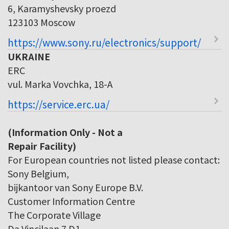
6, Karamyshevsky proezd
123103 Moscow
https://www.sony.ru/electronics/support/
UKRAINE
ERC
vul. Marka Vovchka, 18-A
https://service.erc.ua/
(Information Only - Not a
Repair Facility)
For European countries not listed please contact:
Sony Belgium,
bijkantoor van Sony Europe B.V.
Customer Information Centre
The Corporate Village
Da Vincilaan 7 D1,