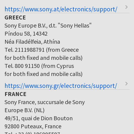
https://www.sony.at/electronics/support/
GREECE
Sony Europe B.V., d.t. "Sony Hellas"
Píndou 58, 14342
Néa Filadélfeia, Athína
Tel. 2111988791 (from Greece
for both fixed and mobile calls)
Tel. 800 91150 (from Cyprus
for both fixed and mobile calls)
https://www.sony.gr/electronics/support/
FRANCE
Sony France, succursale de Sony
Europe B.V. (NL)
49/51, quai de Dion Bouton
92800 Puteaux, France
Tel. +33 (0) 186995597