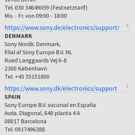
Tel. 030 34649059 (Festnetztarif)
Mo. - Fr. von 09:00 - 18:00
https://www.sony.de/electronics/support/
DENMARK
Sony Nordic Denmark,
filial af Sony Europe B.V. NL
Rued Langgaards Vej 6-8
2300 København
Tel. +45 35151800
https://www.sony.dk/electronics/support
SPAIN
Sony Europe B.V. sucursal en España
Avda. Diagonal, 640 planta 4 A
08017 Barcelona
Tel. 0917496388