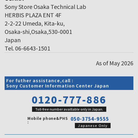
Sony Store Osaka Technical Lab
HERBIS PLAZA ENT 4F
2-2-22 Umeda, Kita-ku,
Osaka-shi,Osaka,530-0001
Japan
Tel. 06-6643-1501
As of May 2026
For futher assistance,call :
Sony Customer Information Center Japan
0120-777-886
Toll-free number availlable only in Japan.
Mobile phone&PHS
050-3754-9555
:
Japanese Only