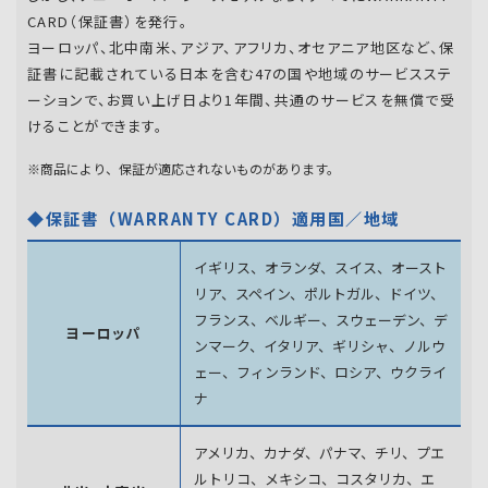
CARD（保証書）を発行。
ヨーロッパ、北中南米、アジア、アフリカ、オセアニア地区など、保
証書に記載されている日本を含む47の国や地域のサービスステ
ーションで、お買い上げ日より1年間、共通のサービスを無償で受
けることができます。
※商品により、保証が適応されないものがあります。
◆保証書（WARRANTY CARD）適用国／地域
イギリス、オランダ、スイス、オースト
リア、スペイン、
ポルトガル、ドイツ、
フランス、ベルギー、スウェーデン、
デ
ヨーロッパ
ンマーク、イタリア、ギリシャ、ノルウ
ェー、フィンランド、
ロシア、ウクライ
ナ
アメリカ、カナダ、パナマ、チリ、プエ
ルトリコ、メキシコ、
コスタリカ、エ