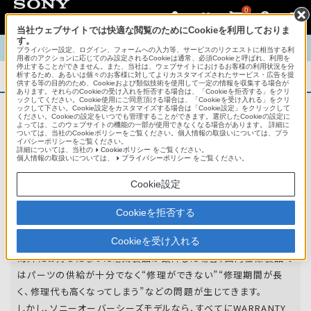
0
当社ウェブサイトでは快適な閲覧のためにCookieを利用しておりま
す。
TOP
商品概要
商品情報
English
中文
プライバシー設定、ログイン、フォームへの入力等、サービスのリクエストに相当する利
用者のアクションに応じてのみ設定されるCookieは通常、必須Cookieと呼ばれ、利用を
停止することができません。また、当社は、ウェブサイトにおけるお客様の利用状況を分
析するため、あるいは個々のお客様に対してよりカスタマイズされたサービス・広告を提
商品概要
供する等の目的のため、Cookieおよび類似技術を使用して一定の情報を収集する場合が
あります。それらのCookieの受け入れを拒否する場合は、「Cookieを拒否する」をクリ
ックしてください。Cookie使用にご同意頂ける場合は、「Cookieを受け入れる」をクリ
ックして下さい。Cookie設定をカスタマイズする場合は「Cookie設定」をクリックして
ください。Cookieの設定をいつでも管理することができます。選択したCookieの設定に
アフターサービス
よっては、このウェブサイトの機能の一部が使用できなくなる場合があります。 詳細に
ついては、当社のCookieポリシーをご覧ください。個人情報の取扱いについては、プラ
イバシーポリシーをご覧ください。
詳細については、当社の
Cookieポリシー
をご覧ください。
オーバーシーズモデルは、いろいろな国
個人情報の取扱いについては、
プライバシーポリシー
をご覧ください。
や
地域で共通の保証を実施しています。
Cookie設定
世界47の国や地域で共通の保証サービスを実施し
Cookieを拒否する
ています。
Cookieを受け入れる
海外にお持ちになった電気製品が故障した場合、国内仕様製品で
はパーツの供給が十分でなく“修理ができない”“修理期間が長
く、修理代も高くなってしまう”などの問題が生じてきます。
しかし、ソニーオーバーシーズモデルなら、すべてにWARRANTY