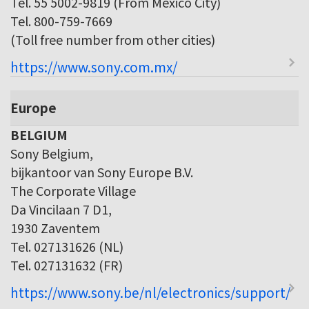
Tel. 55 5002-9819 (From Mexico City)
Tel. 800-759-7669
(Toll free number from other cities)
https://www.sony.com.mx/
Europe
BELGIUM
Sony Belgium,
bijkantoor van Sony Europe B.V.
The Corporate Village
Da Vincilaan 7 D1,
1930 Zaventem
Tel. 027131626 (NL)
Tel. 027131632 (FR)
https://www.sony.be/nl/electronics/support/