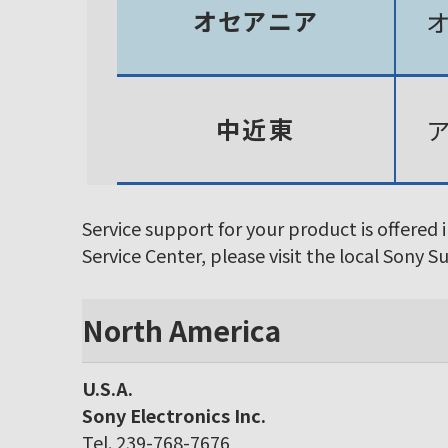
オセアニア
中近東
Service support for your product is offered 
Service Center, please visit the local Sony 
North America
U.S.A.
Sony Electronics Inc.
Tel. 239-768-7676