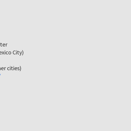
ter
xico City)
r cities)
/