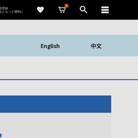
0
新規登録
るともっと便利に
English
中文
や