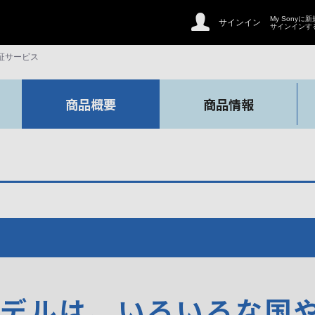
My Sonyに
サインイン
サインインす
証サービス
商品概要
商品情報
モデルは、いろいろな国