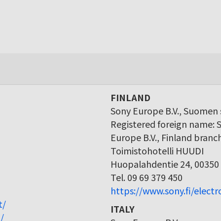
FINLAND
Sony Europe B.V., Suomen s
Registered foreign name: 
Europe B.V., Finland branc
Toimistohotelli HUUDI
Huopalahdentie 24, 00350 
Tel. 09 69 379 450
https://www.sony.fi/elect
t/
ITALY
/