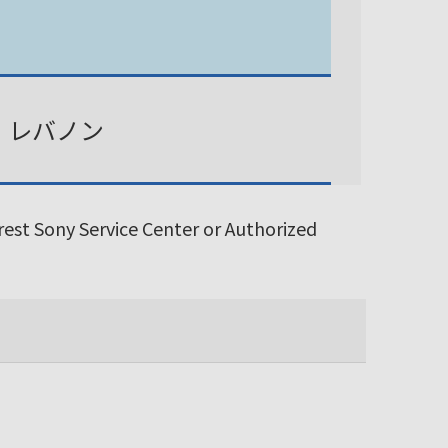
、レバノン
arest Sony Service Center or Authorized