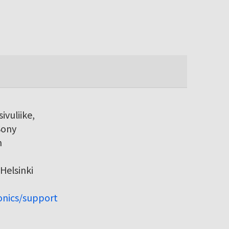
ivuliike,
Sony
h
Helsinki
ronics/support