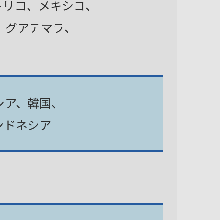
トリコ、メキシコ、
、グアテマラ、
シア、韓国、
ンドネシア